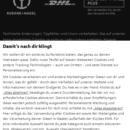
IN-EAR-KOPFHÖRER
SPANIEN
UNSER MANAGEMENT
FANSHOP
NACHHALTIGKEIT
ITALIEN
NEUHEITEN
Technische Änderungen, Tippfehler und Irrtum vorbehalten. Das auf unseren
UNSERE WERTE
Fotos abgebildete Zubehör ist nicht im Lieferumfang enthalten. Etwaige
USA
Entsorgungsgebühren für Batterien sind im Preis inbegriffen.
Damit‘s nach dir klingt
BILDUNGSRABATT
Wir wollen dir ein sicheres Surferlebnis bieten, das genau zu deinen
©2026 Lautsprecher Teufel GmbH - All rights reserved.
WEITERE LÄNDER
Interessen passt. Dafür nutzt Teufel auf diesen Webseiten Cookies und
GESCHENKGUTSCHEIN
andere Tracking-Technologien – auch von Dritten - und setzt Dienste zur
Personalisierung ein.
Impressum
AGB
Datenschutz
Daten-Einstellungen
EU Data Act
BARRIEREFREIHEIT
Mit Cookies verarbeiten wir und andere Marketingpartner Daten von dir und
Vertrag widerrufen
lernen, was dir gefällt - durch dein Verhalten auf unserer Website und
Informationen von deinem Endgerät. Du hast es in der Hand: Klickst du auf
„Alles ablehnen“
bestätigst du unsere Grundeinstellung, bei der wir nur
erforderliche Cookies aktivieren. Damit erhältst du zwar Empfehlungen,
diese werden jedoch zufällig ausgewählt. Personalisierte Werbung und
Inhalte, die wirklich relevant für dich sind, erhältst du mit
„Alles akzeptieren“
.
Hier willigst du der Verwendung aller Cookies ein sowie der Weitergabe und
der Verarbeitung deiner Daten in Staaten außerhalb der EU/des EWR. Für
eine individuelle Auswahl kannst du jede Kategorie auch einzeln aktivieren
bzw. deaktivieren und mit
„Auswahl übernehmen“
bestätigen.