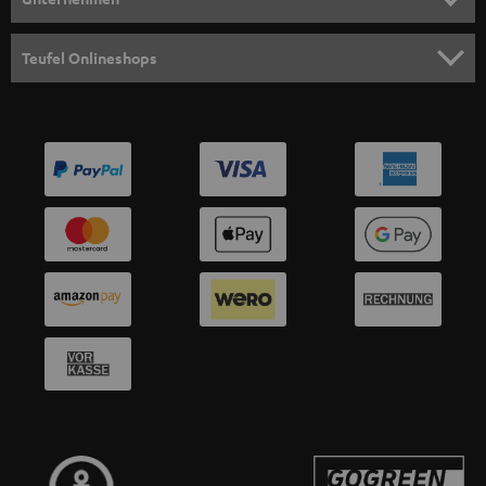
l
HEIMKINO-KOMPLETTANLAGEN
SUPPORT
d
Teufel Onlineshops
SOUNDBAR
u
KARRIERE
DEUTSCHLAND
n
HIFI-LAUTSPRECHER
PRESSE & MARKETING
g
ÖSTERREICH
SMART HOME
GESCHÄFTSKUNDEN
SCHWEIZ
BLUETOOTH-LAUTSPRECHER
PARTNERPROGRAMM
KOPFHÖRER
NIEDERLANDE
BLOG
BLUETOOTH-KOPFHÖRER
NEWSLETTER
BELGIEN
STEREOANLAGEN
STORES
FRANKREICH
LAUTSPRECHER
DEINE VORTEILE BEI TEUFEL
POLEN
ULTIMA-SERIE
TEUFEL STORY