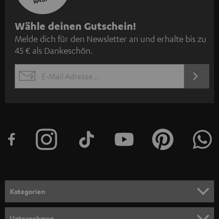
N
Wähle deinen Gutschein!
Melde dich für den Newsletter an und erhalte bis zu
e
45 € als Dankeschön.
w
s
JETZT
EMAIL
l
ANME
WIDGET
e
t
t
e
r
a
n
Kategorien
m
HEIMKINO
e
Unternehmen