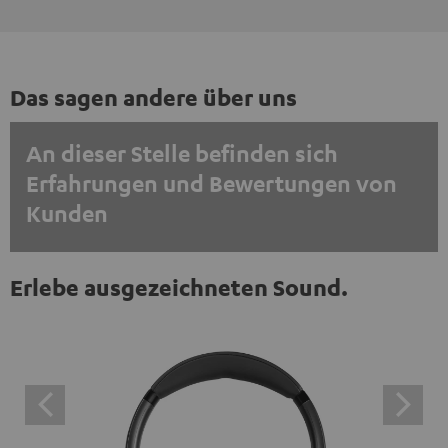
Das sagen andere über uns
An dieser Stelle befinden sich
Erfahrungen und Bewertungen von
Kunden
EINMALIG ZUSTIMMEN UND ANZEIGEN
Erlebe ausgezeichneten Sound.
Externe Inhalte immer anzeigen? In den Daten‑Einstellungen aktivieren
Trustpilot‑Bewertungen sind externe Inhalte. Der
externe Inhalt kann hier mit nur einem Klick angezeigt
werden. Mit dem Anklicken des Inhalts wird zugestimmt,
dass externe Inhalte angezeigt werden. Dabei können