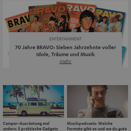
Streaming-System vereint hochwertige HiFi-Technik,
moderne Streaming-Funktionen und hohe Flexibilität in
einem einzigen Gerät – und zeigt, dass man für großen
Sound heute keine klassische HiFi-Anlage mehr braucht.
Du fragst dich, warum der MOTIV® XL deine […]
ENTERTAINMENT
70 Jahre BRAVO: Sieben Jahrzehnte voller
Idole, Träume und Musik
mehr
Wer in den 80ern, 90ern oder frühen 2000ern
aufgewachsen ist, kennt wahrscheinlich dieses Gefühl:
die BRAVO kaufen, durchblättern, Poster aufhängen. Seit
1956 begleitet das Magazin Jugendliche durch Rock und
Pop, kleine Schwärmereien und große Fragen. Zum 70.
Jubiläum werfen wir einen Blick zurück. Vom Filmheft zur
Jugendmarke: Wie die BRAVO ihren Ton fand Als die […]
Musikpodcasts: Welche
Camper-Ausrüstung mal
Formate gibt es und wo du gute
anders: 5 praktische Gadgets