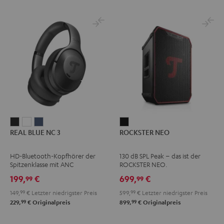
REAL
REAL
REAL
ROCKSTER
REAL BLUE NC 3
ROCKSTER NEO
BLUE
BLUE
BLUE
NEO
NC
NC
NC
Schwarz
HD-Bluetooth-Kopfhörer der
130 dB SPL Peak – das ist der
3
3
3
Spitzenklasse mit ANC
ROCKSTER NEO.
Night
Pearl
Steel
199,
€
699,
€
99
99
Black
White
Blue
149,
99
€
Letzter niedrigster Preis
599,
99
€
Letzter niedrigster Preis
99
99
229,
€
Originalpreis
899,
€
Originalpreis