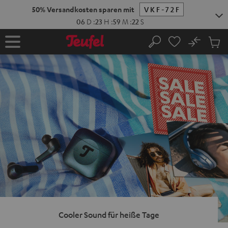
ZUM
NHALT
RINGEN
No
Abs
Startseite
Suche
Artike
im
Waren
Cooler Sound für heiße Tage