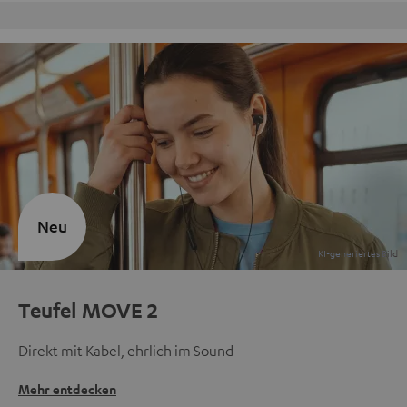
kversand
9 Teufel Stores
Neu
Teufel MOVE 2
Direkt mit Kabel, ehrlich im Sound
Mehr entdecken