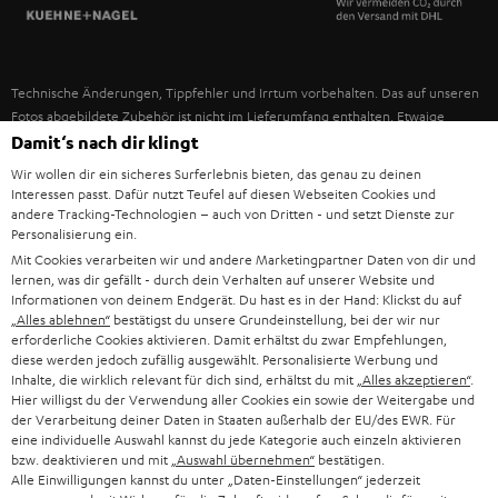
SPANIEN
UNSER MANAGEMENT
FANSHOP
NACHHALTIGKEIT
ITALIEN
NEUHEITEN
Technische Änderungen, Tippfehler und Irrtum vorbehalten. Das auf unseren
UNSERE WERTE
Fotos abgebildete Zubehör ist nicht im Lieferumfang enthalten. Etwaige
USA
Entsorgungsgebühren für Batterien sind im Preis inbegriffen.
Damit‘s nach dir klingt
BILDUNGSRABATT
Wir wollen dir ein sicheres Surferlebnis bieten, das genau zu deinen
©2026 Lautsprecher Teufel GmbH - All rights reserved.
WEITERE LÄNDER
Interessen passt. Dafür nutzt Teufel auf diesen Webseiten Cookies und
GESCHENKGUTSCHEIN
andere Tracking-Technologien – auch von Dritten - und setzt Dienste zur
Personalisierung ein.
Impressum
AGB
Datenschutz
Daten-Einstellungen
EU Data Act
BARRIEREFREIHEIT
Mit Cookies verarbeiten wir und andere Marketingpartner Daten von dir und
Vertrag widerrufen
lernen, was dir gefällt - durch dein Verhalten auf unserer Website und
Informationen von deinem Endgerät. Du hast es in der Hand: Klickst du auf
„Alles ablehnen“
bestätigst du unsere Grundeinstellung, bei der wir nur
erforderliche Cookies aktivieren. Damit erhältst du zwar Empfehlungen,
diese werden jedoch zufällig ausgewählt. Personalisierte Werbung und
Inhalte, die wirklich relevant für dich sind, erhältst du mit
„Alles akzeptieren“
.
Hier willigst du der Verwendung aller Cookies ein sowie der Weitergabe und
der Verarbeitung deiner Daten in Staaten außerhalb der EU/des EWR. Für
eine individuelle Auswahl kannst du jede Kategorie auch einzeln aktivieren
bzw. deaktivieren und mit
„Auswahl übernehmen“
bestätigen.
Alle Einwilligungen kannst du unter „Daten-Einstellungen“ jederzeit