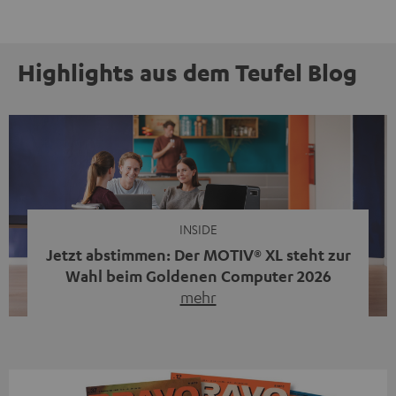
Highlights aus dem Teufel Blog
INSIDE
Jetzt abstimmen: Der MOTIV® XL steht zur
Wahl beim Goldenen Computer 2026
mehr
Unser portabler, aktiver HiFi-Streaming-Speaker
MOTIV® XL kandidiert bei der Leserwahl zum Goldenen
Computer 2026 in der Kategorie „Sound“. Das smarte
Streaming-System vereint hochwertige HiFi-Technik,