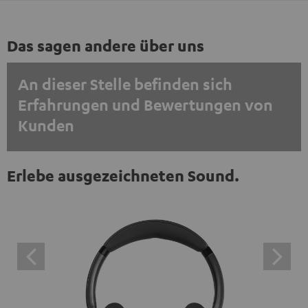
Das sagen andere über uns
An dieser Stelle befinden sich
Erfahrungen und Bewertungen von
Kunden
EINMALIG ZUSTIMMEN UND ANZEIGEN
Erlebe ausgezeichneten Sound.
Externe Inhalte immer anzeigen? In den Daten‑Einstellungen aktivieren
Trustpilot‑Bewertungen sind externe Inhalte. Der
externe Inhalt kann hier mit nur einem Klick angezeigt
werden. Mit dem Anklicken des Inhalts wird zugestimmt,
dass externe Inhalte angezeigt werden. Dabei können
personenbezogene Daten an Drittplattformen