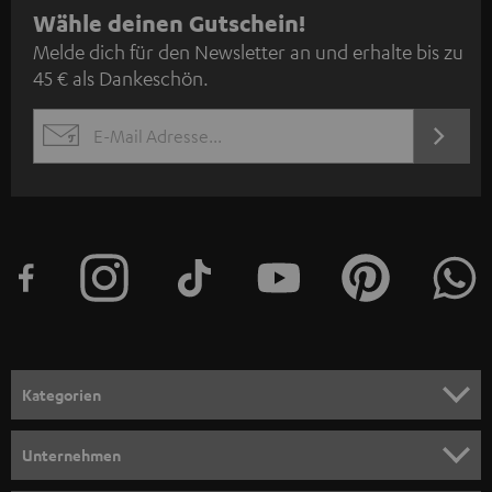
N
Wähle deinen Gutschein!
Melde dich für den Newsletter an und erhalte bis zu
e
45 € als Dankeschön.
w
s
JETZT
EMAIL
l
ANME
WIDGET
e
t
t
e
r
a
n
Kategorien
m
HEIMKINO
e
Unternehmen
l