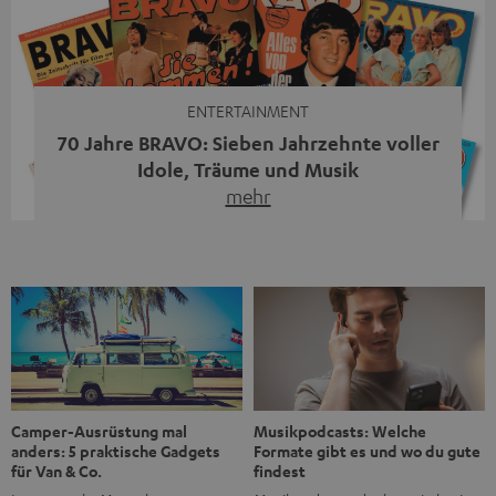
moderne Streaming-Funktionen und hohe Flexibilität in
einem einzigen Gerät – und zeigt, dass man für großen
Sound heute keine klassische HiFi-Anlage mehr braucht.
Du fragst dich, warum der MOTIV® XL deine […]
ENTERTAINMENT
70 Jahre BRAVO: Sieben Jahrzehnte voller
Idole, Träume und Musik
mehr
Wer in den 80ern, 90ern oder frühen 2000ern
aufgewachsen ist, kennt wahrscheinlich dieses Gefühl:
die BRAVO kaufen, durchblättern, Poster aufhängen. Seit
1956 begleitet das Magazin Jugendliche durch Rock und
Pop, kleine Schwärmereien und große Fragen. Zum 70.
Jubiläum werfen wir einen Blick zurück. Vom Filmheft zur
Jugendmarke: Wie die BRAVO ihren Ton fand Als die […]
Musikpodcasts: Welche
Camper-Ausrüstung mal
Formate gibt es und wo du gute
anders: 5 praktische Gadgets
findest
für Van & Co.