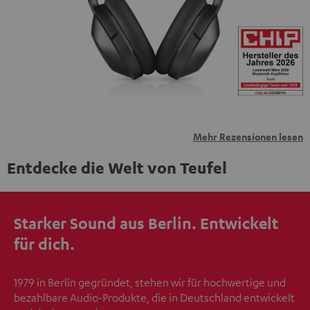
übermittelt werden.
Weitere Informationen sind in der
Datenschutzerklärung unter I zu finden
.
Mehr Rezensionen lesen
Entdecke die Welt von Teufel
Starker Sound aus Berlin. Entwickelt
für dich.
1979 in Berlin gegründet, stehen wir für hochwertige und
bezahlbare Audio-Produkte, die in Deutschland entwickelt