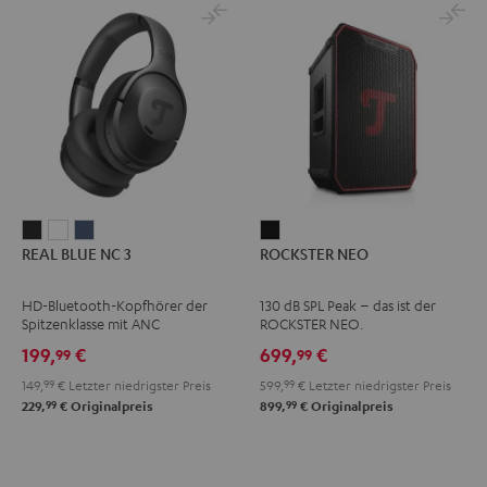
REAL
REAL
REAL
ROCKSTER
REAL BLUE NC 3
ROCKSTER NEO
BLUE
BLUE
BLUE
NEO
NC
NC
NC
Schwarz
HD-Bluetooth-Kopfhörer der
130 dB SPL Peak – das ist der
3
3
3
Spitzenklasse mit ANC
ROCKSTER NEO.
Night
Pearl
Steel
199,
€
699,
€
99
99
Black
White
Blue
149,
99
€
Letzter niedrigster Preis
599,
99
€
Letzter niedrigster Preis
99
99
229,
€
Originalpreis
899,
€
Originalpreis