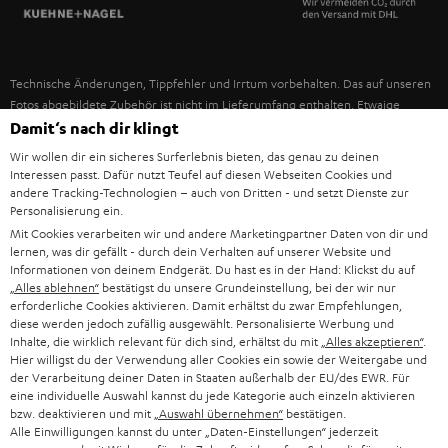
SPANIEN
UNSER MANAGEMENT
FANSHOP
NACHHALTIGKEIT
ITALIEN
NEUHEITEN
Technische Änderungen, Tippfehler und Irrtum vorbehalten. Das auf unseren
UNSERE WERTE
Fotos abgebildete Zubehör ist nicht im Lieferumfang enthalten. Etwaige
USA
Entsorgungsgebühren für Batterien sind im Preis inbegriffen.
Damit‘s nach dir klingt
BILDUNGSRABATT
Wir wollen dir ein sicheres Surferlebnis bieten, das genau zu deinen
©2026 Lautsprecher Teufel GmbH - All rights reserved.
WEITERE LÄNDER
Interessen passt. Dafür nutzt Teufel auf diesen Webseiten Cookies und
GESCHENKGUTSCHEIN
andere Tracking-Technologien – auch von Dritten - und setzt Dienste zur
Personalisierung ein.
Impressum
AGB
Datenschutz
Daten-Einstellungen
EU Data Act
BARRIEREFREIHEIT
Mit Cookies verarbeiten wir und andere Marketingpartner Daten von dir und
Vertrag widerrufen
lernen, was dir gefällt - durch dein Verhalten auf unserer Website und
Informationen von deinem Endgerät. Du hast es in der Hand: Klickst du auf
„Alles ablehnen“
bestätigst du unsere Grundeinstellung, bei der wir nur
erforderliche Cookies aktivieren. Damit erhältst du zwar Empfehlungen,
diese werden jedoch zufällig ausgewählt. Personalisierte Werbung und
Inhalte, die wirklich relevant für dich sind, erhältst du mit
„Alles akzeptieren“
.
Hier willigst du der Verwendung aller Cookies ein sowie der Weitergabe und
der Verarbeitung deiner Daten in Staaten außerhalb der EU/des EWR. Für
eine individuelle Auswahl kannst du jede Kategorie auch einzeln aktivieren
bzw. deaktivieren und mit
„Auswahl übernehmen“
bestätigen.
Alle Einwilligungen kannst du unter „Daten-Einstellungen“ jederzeit