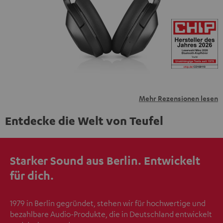
übermittelt werden.
Weitere Informationen sind in der
Datenschutzerklärung unter I zu finden
.
Mehr Rezensionen lesen
Entdecke die Welt von Teufel
Starker Sound aus Berlin. Entwickelt
für dich.
1979 in Berlin gegründet, stehen wir für hochwertige und
bezahlbare Audio-Produkte, die in Deutschland entwickelt