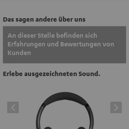
Das sagen andere über uns
An dieser Stelle befinden sich
Erfahrungen und Bewertungen von
Kunden
EINMALIG ZUSTIMMEN UND ANZEIGEN
Erlebe ausgezeichneten Sound.
Externe Inhalte immer anzeigen? In den Daten‑Einstellungen aktivieren
Trustpilot‑Bewertungen sind externe Inhalte. Der
externe Inhalt kann hier mit nur einem Klick angezeigt
werden. Mit dem Anklicken des Inhalts wird zugestimmt,
dass externe Inhalte angezeigt werden. Dabei können
personenbezogene Daten an Drittplattformen