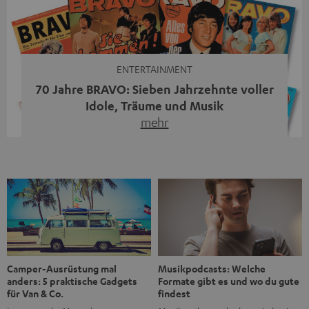
moderne Streaming-Funktionen und hohe Flexibilität in
einem einzigen Gerät – und zeigt, dass man für großen
Sound heute keine klassische HiFi-Anlage mehr braucht.
Du fragst dich, warum der MOTIV® XL deine […]
ENTERTAINMENT
70 Jahre BRAVO: Sieben Jahrzehnte voller
Idole, Träume und Musik
mehr
Wer in den 80ern, 90ern oder frühen 2000ern
aufgewachsen ist, kennt wahrscheinlich dieses Gefühl:
die BRAVO kaufen, durchblättern, Poster aufhängen. Seit
1956 begleitet das Magazin Jugendliche durch Rock und
Pop, kleine Schwärmereien und große Fragen. Zum 70.
Jubiläum werfen wir einen Blick zurück. Vom Filmheft zur
Jugendmarke: Wie die BRAVO ihren Ton fand Als die […]
Musikpodcasts: Welche
Camper-Ausrüstung mal
Formate gibt es und wo du gute
anders: 5 praktische Gadgets
findest
für Van & Co.