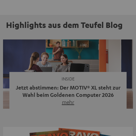
Highlights aus dem Teufel Blog
INSIDE
Jetzt abstimmen: Der MOTIV® XL steht zur
Wahl beim Goldenen Computer 2026
mehr
Unser portabler, aktiver HiFi-Streaming-Speaker
MOTIV® XL kandidiert bei der Leserwahl zum Goldenen
Computer 2026 in der Kategorie „Sound“. Das smarte
Streaming-System vereint hochwertige HiFi-Technik,