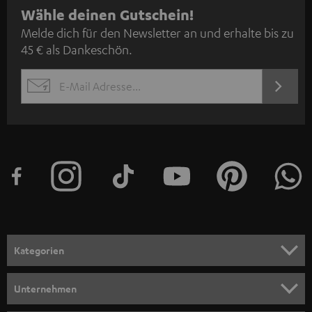
N
Wähle deinen Gutschein!
Melde dich für den Newsletter an und erhalte bis zu
e
45 € als Dankeschön.
w
s
JETZT
EMAIL
l
ANME
WIDGET
e
t
t
e
r
a
n
Kategorien
m
HEIMKINO
e
Unternehmen
l