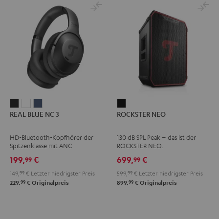
REAL
REAL
REAL
ROCKSTER
REAL BLUE NC 3
ROCKSTER NEO
BLUE
BLUE
BLUE
NEO
NC
NC
NC
Schwarz
HD-Bluetooth-Kopfhörer der
130 dB SPL Peak – das ist der
3
3
3
Spitzenklasse mit ANC
ROCKSTER NEO.
Night
Pearl
Steel
199,
€
699,
€
99
99
Black
White
Blue
149,
99
€
Letzter niedrigster Preis
599,
99
€
Letzter niedrigster Preis
99
99
229,
€
Originalpreis
899,
€
Originalpreis