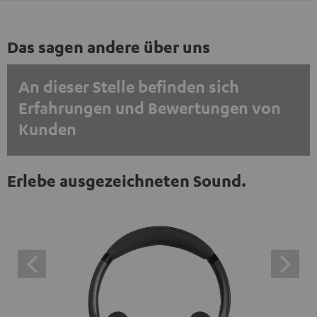
Das sagen andere über uns
An dieser Stelle befinden sich
Erfahrungen und Bewertungen von
Kunden
EINMALIG ZUSTIMMEN UND ANZEIGEN
Erlebe ausgezeichneten Sound.
Externe Inhalte immer anzeigen? In den Daten‑Einstellungen aktivieren
Trustpilot‑Bewertungen sind externe Inhalte. Der
externe Inhalt kann hier mit nur einem Klick angezeigt
werden. Mit dem Anklicken des Inhalts wird zugestimmt,
dass externe Inhalte angezeigt werden. Dabei können
personenbezogene Daten an Drittplattformen