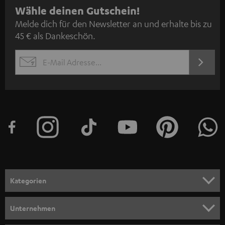
N
Wähle deinen Gutschein!
Melde dich für den Newsletter an und erhalte bis zu
e
45 € als Dankeschön.
w
s
JETZT
EMAIL
l
ANME
WIDGET
e
t
t
e
r
a
n
Kategorien
m
HEIMKINO
e
Unternehmen
l