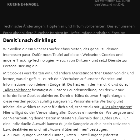
SPANIEN
UNSER MANAGEMENT
FANSHOP
NACHHALTIGKEIT
ITALIEN
NEUHEITEN
Technische Änderungen, Tippfehler und Irrtum vorbehalten. Das auf unseren
UNSERE WERTE
Fotos abgebildete Zubehör ist nicht im Lieferumfang enthalten. Etwaige
USA
Entsorgungsgebühren für Batterien sind im Preis inbegriffen.
Damit‘s nach dir klingt
BILDUNGSRABATT
Wir wollen dir ein sicheres Surferlebnis bieten, das genau zu deinen
©2026 Lautsprecher Teufel GmbH - All rights reserved.
WEITERE LÄNDER
Interessen passt. Dafür nutzt Teufel auf diesen Webseiten Cookies und
GESCHENKGUTSCHEIN
andere Tracking-Technologien – auch von Dritten - und setzt Dienste zur
Personalisierung ein.
Impressum
AGB
Datenschutz
Daten-Einstellungen
EU Data Act
BARRIEREFREIHEIT
Mit Cookies verarbeiten wir und andere Marketingpartner Daten von dir und
Vertrag widerrufen
lernen, was dir gefällt - durch dein Verhalten auf unserer Website und
Informationen von deinem Endgerät. Du hast es in der Hand: Klickst du auf
„Alles ablehnen“
bestätigst du unsere Grundeinstellung, bei der wir nur
erforderliche Cookies aktivieren. Damit erhältst du zwar Empfehlungen,
diese werden jedoch zufällig ausgewählt. Personalisierte Werbung und
Inhalte, die wirklich relevant für dich sind, erhältst du mit
„Alles akzeptieren“
.
Hier willigst du der Verwendung aller Cookies ein sowie der Weitergabe und
der Verarbeitung deiner Daten in Staaten außerhalb der EU/des EWR. Für
eine individuelle Auswahl kannst du jede Kategorie auch einzeln aktivieren
bzw. deaktivieren und mit
„Auswahl übernehmen“
bestätigen.
Alle Einwilligungen kannst du unter „Daten-Einstellungen“ jederzeit