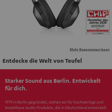
übermittelt werden.
Weitere Informationen sind in der
Datenschutzerklärung unter I zu finden
.
Mehr Rezensionen lesen
Entdecke die Welt von Teufel
Starker Sound aus Berlin. Entwickelt
für dich.
1979 in Berlin gegründet, stehen wir für hochwertige und
bezahlbare Audio-Produkte, die in Deutschland entwickelt