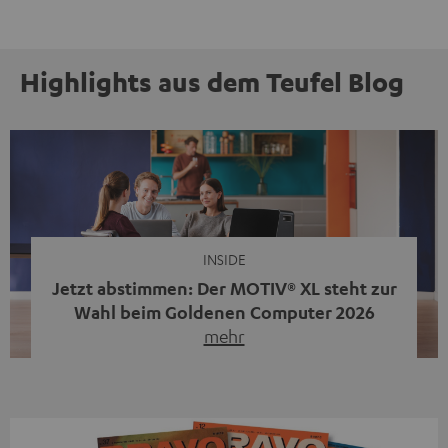
Highlights aus dem Teufel Blog
INSIDE
Jetzt abstimmen: Der MOTIV® XL steht zur
Wahl beim Goldenen Computer 2026
mehr
Unser portabler, aktiver HiFi-Streaming-Speaker
MOTIV® XL kandidiert bei der Leserwahl zum Goldenen
Computer 2026 in der Kategorie „Sound“. Das smarte
Streaming-System vereint hochwertige HiFi-Technik,