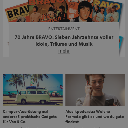
moderne Streaming-Funktionen und hohe Flexibilität in
einem einzigen Gerät – und zeigt, dass man für großen
Sound heute keine klassische HiFi-Anlage mehr braucht.
Du fragst dich, warum der MOTIV® XL deine […]
ENTERTAINMENT
70 Jahre BRAVO: Sieben Jahrzehnte voller
Idole, Träume und Musik
mehr
Wer in den 80ern, 90ern oder frühen 2000ern
aufgewachsen ist, kennt wahrscheinlich dieses Gefühl:
die BRAVO kaufen, durchblättern, Poster aufhängen. Seit
1956 begleitet das Magazin Jugendliche durch Rock und
Pop, kleine Schwärmereien und große Fragen. Zum 70.
Jubiläum werfen wir einen Blick zurück. Vom Filmheft zur
Jugendmarke: Wie die BRAVO ihren Ton fand Als die […]
Musikpodcasts: Welche
Camper-Ausrüstung mal
Formate gibt es und wo du gute
anders: 5 praktische Gadgets
findest
für Van & Co.