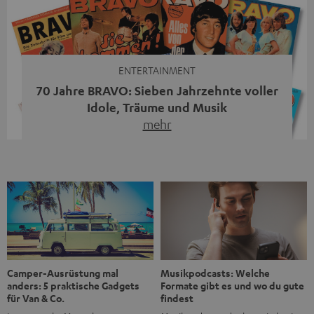
moderne Streaming-Funktionen und hohe Flexibilität in
einem einzigen Gerät – und zeigt, dass man für großen
Sound heute keine klassische HiFi-Anlage mehr braucht.
Du fragst dich, warum der MOTIV® XL deine […]
ENTERTAINMENT
70 Jahre BRAVO: Sieben Jahrzehnte voller
Idole, Träume und Musik
mehr
Wer in den 80ern, 90ern oder frühen 2000ern
aufgewachsen ist, kennt wahrscheinlich dieses Gefühl:
die BRAVO kaufen, durchblättern, Poster aufhängen. Seit
1956 begleitet das Magazin Jugendliche durch Rock und
Pop, kleine Schwärmereien und große Fragen. Zum 70.
Jubiläum werfen wir einen Blick zurück. Vom Filmheft zur
Jugendmarke: Wie die BRAVO ihren Ton fand Als die […]
Musikpodcasts: Welche
Camper-Ausrüstung mal
Formate gibt es und wo du gute
anders: 5 praktische Gadgets
findest
für Van & Co.