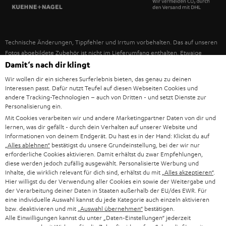
SPANIEN
UNSER MANAGEMENT
FANSHOP
NACHHALTIGKEIT
ITALIEN
NEUHEITEN
Technische Änderungen, Tippfehler und Irrtum vorbehalten. Das auf unseren
UNSERE WERTE
Fotos abgebildete Zubehör ist nicht im Lieferumfang enthalten. Etwaige
USA
Entsorgungsgebühren für Batterien sind im Preis inbegriffen.
Damit‘s nach dir klingt
BILDUNGSRABATT
Wir wollen dir ein sicheres Surferlebnis bieten, das genau zu deinen
©2026 Lautsprecher Teufel GmbH - All rights reserved.
WEITERE LÄNDER
Interessen passt. Dafür nutzt Teufel auf diesen Webseiten Cookies und
GESCHENKGUTSCHEIN
andere Tracking-Technologien – auch von Dritten - und setzt Dienste zur
Personalisierung ein.
Impressum
AGB
Datenschutz
Daten-Einstellungen
EU Data Act
BARRIEREFREIHEIT
Mit Cookies verarbeiten wir und andere Marketingpartner Daten von dir und
Vertrag widerrufen
lernen, was dir gefällt - durch dein Verhalten auf unserer Website und
Informationen von deinem Endgerät. Du hast es in der Hand: Klickst du auf
„Alles ablehnen“
bestätigst du unsere Grundeinstellung, bei der wir nur
erforderliche Cookies aktivieren. Damit erhältst du zwar Empfehlungen,
diese werden jedoch zufällig ausgewählt. Personalisierte Werbung und
Inhalte, die wirklich relevant für dich sind, erhältst du mit
„Alles akzeptieren“
.
Hier willigst du der Verwendung aller Cookies ein sowie der Weitergabe und
der Verarbeitung deiner Daten in Staaten außerhalb der EU/des EWR. Für
eine individuelle Auswahl kannst du jede Kategorie auch einzeln aktivieren
bzw. deaktivieren und mit
„Auswahl übernehmen“
bestätigen.
Alle Einwilligungen kannst du unter „Daten-Einstellungen“ jederzeit