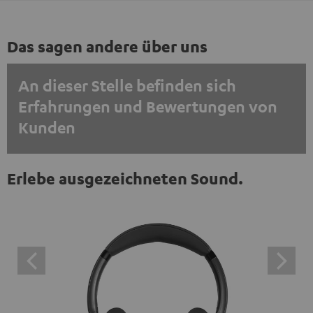
Das sagen andere über uns
An dieser Stelle befinden sich
Erfahrungen und Bewertungen von
Kunden
EINMALIG ZUSTIMMEN UND ANZEIGEN
Erlebe ausgezeichneten Sound.
Externe Inhalte immer anzeigen? In den Daten‑Einstellungen aktivieren
Trustpilot‑Bewertungen sind externe Inhalte. Der
externe Inhalt kann hier mit nur einem Klick angezeigt
werden. Mit dem Anklicken des Inhalts wird zugestimmt,
dass externe Inhalte angezeigt werden. Dabei können
personenbezogene Daten an Drittplattformen