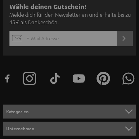
N
Wähle deinen Gutschein!
Melde dich für den Newsletter an und erhalte bis zu
e
45 € als Dankeschön.
w
s
JETZT
EMAIL
l
ANME
WIDGET
e
t
t
e
r
a
n
Kategorien
m
HEIMKINO
e
Unternehmen
l