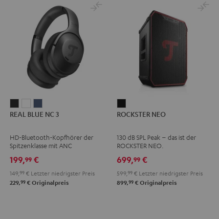
REAL
REAL
REAL
ROCKSTER
REAL BLUE NC 3
ROCKSTER NEO
BLUE
BLUE
BLUE
NEO
NC
NC
NC
Schwarz
HD-Bluetooth-Kopfhörer der
130 dB SPL Peak – das ist der
3
3
3
Spitzenklasse mit ANC
ROCKSTER NEO.
Night
Pearl
Steel
199,
€
699,
€
99
99
Black
White
Blue
149,
99
€
Letzter niedrigster Preis
599,
99
€
Letzter niedrigster Preis
99
99
229,
€
Originalpreis
899,
€
Originalpreis