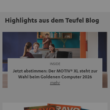
Highlights aus dem Teufel Blog
INSIDE
Jetzt abstimmen: Der MOTIV® XL steht zur
Wahl beim Goldenen Computer 2026
mehr
Unser portabler, aktiver HiFi-Streaming-Speaker
MOTIV® XL kandidiert bei der Leserwahl zum Goldenen
Computer 2026 in der Kategorie „Sound“. Das smarte
Streaming-System vereint hochwertige HiFi-Technik,