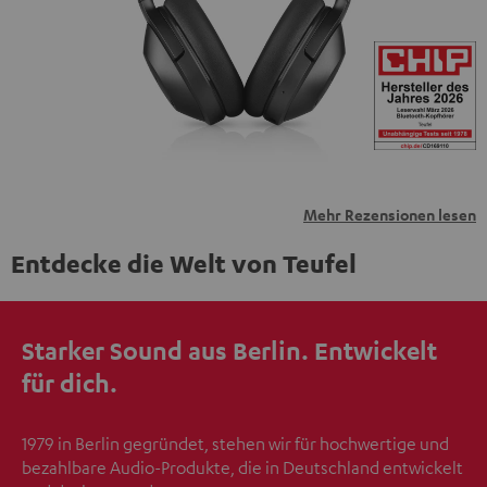
übermittelt werden.
Weitere Informationen sind in der
Datenschutzerklärung unter I zu finden
.
Mehr Rezensionen lesen
Entdecke die Welt von Teufel
Starker Sound aus Berlin. Entwickelt
für dich.
1979 in Berlin gegründet, stehen wir für hochwertige und
bezahlbare Audio-Produkte, die in Deutschland entwickelt