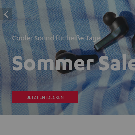
Cooler Sound für heiße Tage
Sommer Sal
JETZT ENTDECKEN