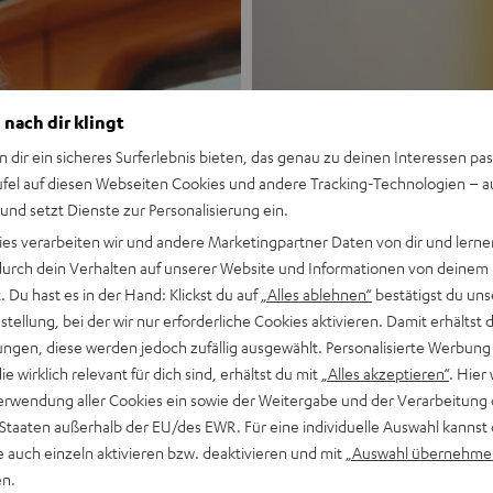
 nach dir klingt
n dir ein sicheres Surferlebnis bieten, das genau zu deinen Interessen pas
ufel auf diesen Webseiten Cookies und andere Tracking-Technologien – 
 und setzt Dienste zur Personalisierung ein.
Neu
ies verarbeiten wir und andere Marketingpartner Daten von dir und lernen
- durch dein Verhalten auf unserer Website und Informationen von deinem
MOTIV® GO
 Du hast es in der Hand: Klickst du auf
„Alles ablehnen“
bestätigst du uns
tellung, bei der wir nur erforderliche Cookies aktivieren. Damit erhältst 
ngen, diese werden jedoch zufällig ausgewählt. Personalisierte Werbung
Stil trifft Sound
die wirklich relevant für dich sind, erhältst du mit
„Alles akzeptieren“
. Hier 
erwendung aller Cookies ein sowie der Weitergabe und der Verarbeitung 
Mehr entdecken
 Staaten außerhalb der EU/des EWR. Für eine individuelle Auswahl kannst 
e auch einzeln aktivieren bzw. deaktivieren und mit
„Auswahl übernehme
en.