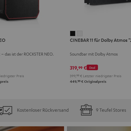
CINEBAR
CINEBAR
EO
CINEBAR 11 für Dolby Atmos "2
11
11
für
für
k – das ist der ROCKSTER NEO.
Soundbar mit Dolby Atmos
Dolby
Dolby
Atmos
Atmos
319,
€
99
Deal
"2.1-
"2.1-
iedrigster Preis
399,
99
€
Letzter niedrigster Preis
Set"
Set"
99
preis
449,
€
Originalpreis
Schwarz
Weiß
Kostenloser Rückversand
9 Teufel Stores