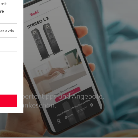
 mit
ere
r aktiv
r
und, Expertentipps und Angebote.
5 € als Dankeschön.