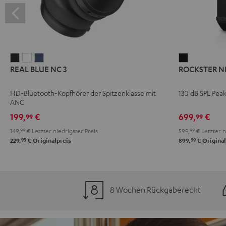
REAL
REAL
REAL
ROCKSTER
REAL BLUE NC 3
ROCKSTER N
BLUE
BLUE
BLUE
NEO
NC
NC
NC
Schwarz
HD-Bluetooth-Kopfhörer der Spitzenklasse mit
130 dB SPL Pea
3
3
3
ANC
Night
Pearl
Steel
199,
€
699,
€
99
99
Black
White
Blue
149,
99
€
Letzter niedrigster Preis
599,
99
€
Letzter n
99
99
229,
€
Originalpreis
899,
€
Original
8 Wochen Rückgaberecht