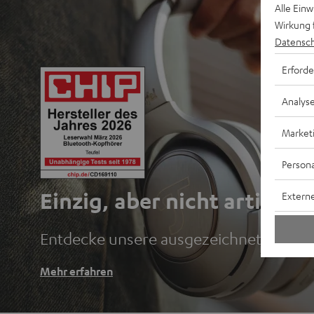
Alle Ein
Wirkung 
Datensch
Erforde
Analys
Market
Persona
Einzig, aber nicht artig.
Externe
Entdecke unsere ausgezeichneten Blu
Mehr erfahren