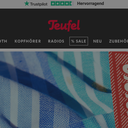
ersandkosten sparen mit
VKF-72F
06
D
:
14
H
:
11
M
:
03
OTH
KOPFHÖRER
RADIOS
SALE
NEU
ZUBEHÖ