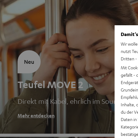
Damit‘s
Wir wolle
nutzt Te
Dritten -
Neu
Mit Cook
gefällt 
Teufel MOVE 2
Endgerät.
Grundeins
Empfehlu
Direkt mit Kabel, ehrlich im Sound
Inhalte, 
du der V
Mehr entdecken
Daten in
Kategori
bestätig