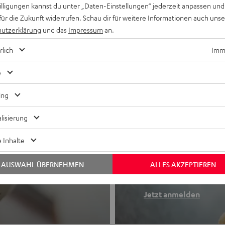
willigungen kannst du unter „Daten-Einstellungen“ jederzeit anpassen und
für die Zukunft widerrufen. Schau dir für weitere Informationen auch uns
utzerklärung
und das
Impressum
an.
rlich
Imme
e
ing
lisierung
Newslette
 Inhalte
Finde deinen So
AUSWAHL ÜBERNEHMEN
ALLES AKZEPTIEREN
etooth-Kopfhörer
Erhalte bis zu 4
Jetzt anmelden