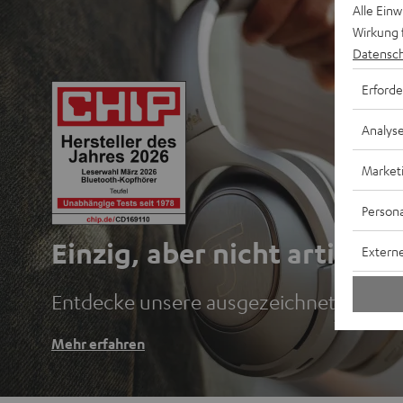
Alle Ein
Wirkung 
Datensch
Erforde
Analys
Market
Persona
Einzig, aber nicht artig.
Externe
Entdecke unsere ausgezeichneten Blu
Mehr erfahren