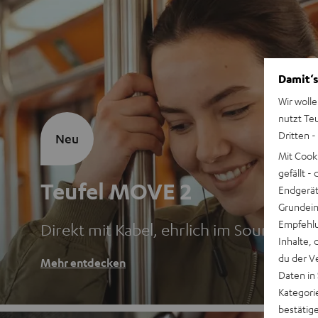
Damit‘s
Wir wolle
nutzt Te
Dritten -
Neu
Mit Cook
gefällt 
Teufel MOVE 2
Endgerät.
Grundeins
Empfehlu
Direkt mit Kabel, ehrlich im Sound
Inhalte, 
du der V
Mehr entdecken
Daten in
Kategori
bestätig