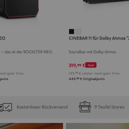
CINEBAR
CINEBAR
EO
CINEBAR 11 für Dolby Atmos "2
11
11
für
für
k – das ist der ROCKSTER NEO.
Soundbar mit Dolby Atmos
Dolby
Dolby
Atmos
Atmos
319,
€
99
Deal
"2.1-
"2.1-
iedrigster Preis
399,
99
€
Letzter niedrigster Preis
Set"
Set"
99
preis
449,
€
Originalpreis
Schwarz
Weiß
Kostenloser Rückversand
9 Teufel Stores