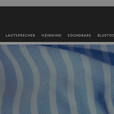
ZUM
NHALT
RINGEN
LAUTSPRECHER
HEIMKINO
SOUNDBARS
BLUETO
Startseite