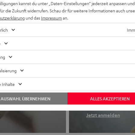
willigungen kannst du unter „Daten-Einstellungen“ jederzeit anpassen und
für die Zukunft widerrufen. Schau dir für weitere Informationen auch uns
utzerklärung
und das
Impressum
an.
rlich
Imme
e
ing
lisierung
Newslette
 Inhalte
Finde deinen So
AUSWAHL ÜBERNEHMEN
ALLES AKZEPTIEREN
etooth-Kopfhörer
Erhalte bis zu 4
Jetzt anmelden