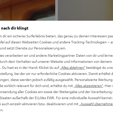
 nach dir klingt
n dir ein sicheres Surferlebnis bieten, das genau zu deinen Interessen pas
ufel auf diesen Webseiten Cookies und andere Tracking-Technologien – 
 und setzt Dienste zur Personalisierung ein.
Neu
ies verarbeiten wir und andere Marketingpartner Daten von dir und lernen
- durch dein Verhalten auf unserer Website und Informationen von deinem
MOTIV® GO
 Du hast es in der Hand: Klickst du auf
„Alles ablehnen“
bestätigst du uns
tellung, bei der wir nur erforderliche Cookies aktivieren. Damit erhältst 
ngen, diese werden jedoch zufällig ausgewählt. Personalisierte Werbung
Stil trifft Sound
die wirklich relevant für dich sind, erhältst du mit
„Alles akzeptieren“
. Hier 
erwendung aller Cookies ein sowie der Weitergabe und der Verarbeitung 
Mehr entdecken
 Staaten außerhalb der EU/des EWR. Für eine individuelle Auswahl kannst 
e auch einzeln aktivieren bzw. deaktivieren und mit
„Auswahl übernehme
en.