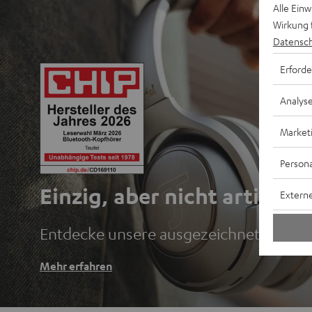
Alle Ein
Wirkung 
Datensch
Erforde
Analys
Market
Persona
Einzig, aber nicht artig.
Externe
Entdecke unsere ausgezeichneten Blu
Mehr erfahren