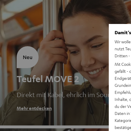
Damit‘s
Wir wolle
nutzt Te
Dritten -
Neu
Mit Cook
gefällt 
Teufel MOVE 2
Endgerät.
Grundeins
Empfehlu
Direkt mit Kabel, ehrlich im Sound
Inhalte, 
du der V
Mehr entdecken
Daten in
Kategori
bestätig