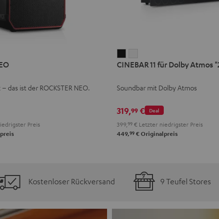
CINEBAR
CINEBAR
EO
CINEBAR 11 für Dolby Atmos "2
11
11
für
für
k – das ist der ROCKSTER NEO.
Soundbar mit Dolby Atmos
Dolby
Dolby
Atmos
Atmos
319,
€
99
Deal
"2.1-
"2.1-
iedrigster Preis
399,
99
€
Letzter niedrigster Preis
Set"
Set"
99
preis
449,
€
Originalpreis
Schwarz
Weiß
Kostenloser Rückversand
9 Teufel Stores