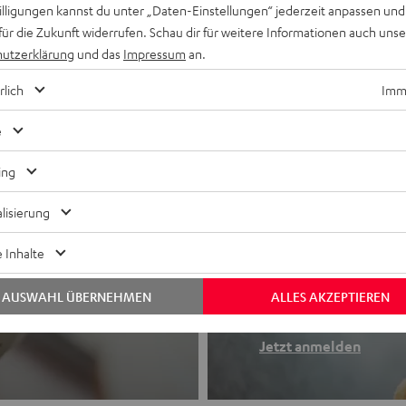
willigungen kannst du unter „Daten-Einstellungen“ jederzeit anpassen und
für die Zukunft widerrufen. Schau dir für weitere Informationen auch uns
utzerklärung
und das
Impressum
an.
rlich
Imme
e
ing
lisierung
Newslette
 Inhalte
Finde deinen So
AUSWAHL ÜBERNEHMEN
ALLES AKZEPTIEREN
etooth-Kopfhörer
Erhalte bis zu 4
Jetzt anmelden