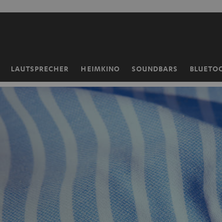
ZUM
NHALT
RINGEN
LAUTSPRECHER
HEIMKINO
SOUNDBARS
BLUETO
Startseite