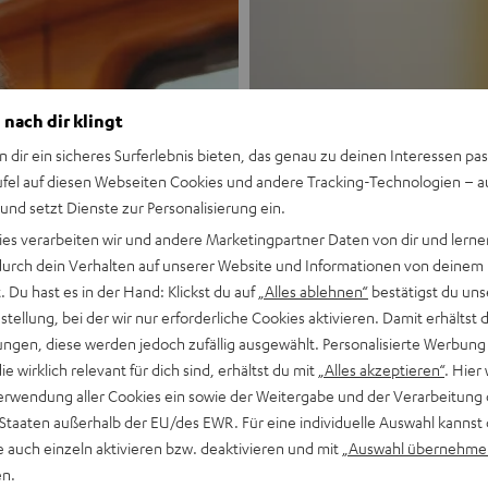
 nach dir klingt
n dir ein sicheres Surferlebnis bieten, das genau zu deinen Interessen pas
ufel auf diesen Webseiten Cookies und andere Tracking-Technologien – 
 und setzt Dienste zur Personalisierung ein.
Neu
ies verarbeiten wir und andere Marketingpartner Daten von dir und lernen
- durch dein Verhalten auf unserer Website und Informationen von deinem
MOTIV® GO
 Du hast es in der Hand: Klickst du auf
„Alles ablehnen“
bestätigst du uns
tellung, bei der wir nur erforderliche Cookies aktivieren. Damit erhältst 
ngen, diese werden jedoch zufällig ausgewählt. Personalisierte Werbung
Stil trifft Sound
die wirklich relevant für dich sind, erhältst du mit
„Alles akzeptieren“
. Hier 
erwendung aller Cookies ein sowie der Weitergabe und der Verarbeitung 
Mehr entdecken
 Staaten außerhalb der EU/des EWR. Für eine individuelle Auswahl kannst 
e auch einzeln aktivieren bzw. deaktivieren und mit
„Auswahl übernehme
en.