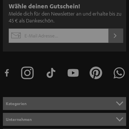
N
Wähle deinen Gutschein!
Melde dich für den Newsletter an und erhalte bis zu
e
45 € als Dankeschön.
w
s
JETZT
EMAIL
l
ANME
WIDGET
e
t
t
e
r
a
n
Kategorien
m
HEIMKINO
e
Unternehmen
l