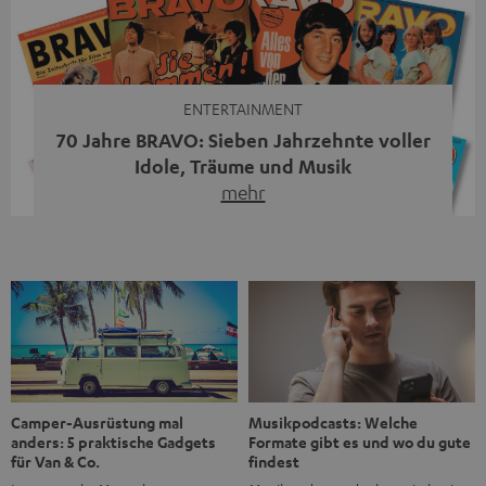
moderne Streaming-Funktionen und hohe Flexibilität in
einem einzigen Gerät – und zeigt, dass man für großen
Sound heute keine klassische HiFi-Anlage mehr braucht.
Du fragst dich, warum der MOTIV® XL deine […]
ENTERTAINMENT
70 Jahre BRAVO: Sieben Jahrzehnte voller
Idole, Träume und Musik
mehr
Wer in den 80ern, 90ern oder frühen 2000ern
aufgewachsen ist, kennt wahrscheinlich dieses Gefühl:
die BRAVO kaufen, durchblättern, Poster aufhängen. Seit
1956 begleitet das Magazin Jugendliche durch Rock und
Pop, kleine Schwärmereien und große Fragen. Zum 70.
Jubiläum werfen wir einen Blick zurück. Vom Filmheft zur
Jugendmarke: Wie die BRAVO ihren Ton fand Als die […]
Musikpodcasts: Welche
Camper-Ausrüstung mal
Formate gibt es und wo du gute
anders: 5 praktische Gadgets
findest
für Van & Co.