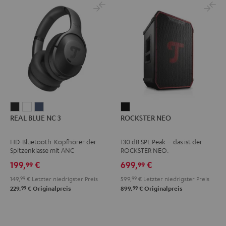
REAL
REAL
REAL
ROCKSTER
REAL BLUE NC 3
ROCKSTER NEO
BLUE
BLUE
BLUE
NEO
NC
NC
NC
Schwarz
HD-Bluetooth-Kopfhörer der
130 dB SPL Peak – das ist der
3
3
3
Spitzenklasse mit ANC
ROCKSTER NEO.
Night
Pearl
Steel
199,
€
699,
€
99
99
Black
White
Blue
149,
99
€
Letzter niedrigster Preis
599,
99
€
Letzter niedrigster Preis
99
99
229,
€
Originalpreis
899,
€
Originalpreis