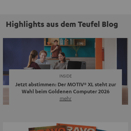
Highlights aus dem Teufel Blog
INSIDE
Jetzt abstimmen: Der MOTIV® XL steht zur
Wahl beim Goldenen Computer 2026
mehr
Unser portabler, aktiver HiFi-Streaming-Speaker
MOTIV® XL kandidiert bei der Leserwahl zum Goldenen
Computer 2026 in der Kategorie „Sound“. Das smarte
Streaming-System vereint hochwertige HiFi-Technik,