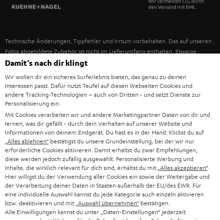
SPANIEN
UNSER MANAGEMENT
FANSHOP
NACHHALTIGKEIT
ITALIEN
NEUHEITEN
Technische Änderungen, Tippfehler und Irrtum vorbehalten. Das auf unseren
UNSERE WERTE
Fotos abgebildete Zubehör ist nicht im Lieferumfang enthalten. Etwaige
USA
Entsorgungsgebühren für Batterien sind im Preis inbegriffen.
Damit‘s nach dir klingt
BILDUNGSRABATT
Wir wollen dir ein sicheres Surferlebnis bieten, das genau zu deinen
©2026 Lautsprecher Teufel GmbH - All rights reserved.
WEITERE LÄNDER
Interessen passt. Dafür nutzt Teufel auf diesen Webseiten Cookies und
GESCHENKGUTSCHEIN
andere Tracking-Technologien – auch von Dritten - und setzt Dienste zur
Personalisierung ein.
Impressum
AGB
Datenschutz
Daten-Einstellungen
EU Data Act
BARRIEREFREIHEIT
Mit Cookies verarbeiten wir und andere Marketingpartner Daten von dir und
Vertrag widerrufen
lernen, was dir gefällt - durch dein Verhalten auf unserer Website und
Informationen von deinem Endgerät. Du hast es in der Hand: Klickst du auf
„Alles ablehnen“
bestätigst du unsere Grundeinstellung, bei der wir nur
erforderliche Cookies aktivieren. Damit erhältst du zwar Empfehlungen,
diese werden jedoch zufällig ausgewählt. Personalisierte Werbung und
Inhalte, die wirklich relevant für dich sind, erhältst du mit
„Alles akzeptieren“
.
Hier willigst du der Verwendung aller Cookies ein sowie der Weitergabe und
der Verarbeitung deiner Daten in Staaten außerhalb der EU/des EWR. Für
eine individuelle Auswahl kannst du jede Kategorie auch einzeln aktivieren
bzw. deaktivieren und mit
„Auswahl übernehmen“
bestätigen.
Alle Einwilligungen kannst du unter „Daten-Einstellungen“ jederzeit