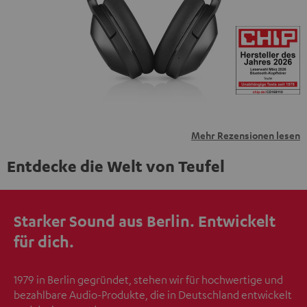
übermittelt werden.
Weitere Informationen sind in der
Datenschutzerklärung unter I zu finden
.
Mehr Rezensionen lesen
Entdecke die Welt von Teufel
Starker Sound aus Berlin. Entwickelt
für dich.
1979 in Berlin gegründet, stehen wir für hochwertige und
bezahlbare Audio-Produkte, die in Deutschland entwickelt