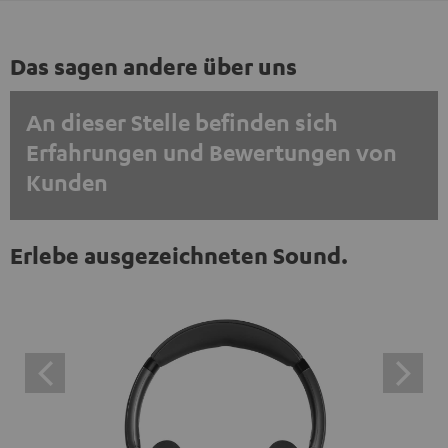
Das sagen andere über uns
An dieser Stelle befinden sich
Erfahrungen und Bewertungen von
Kunden
EINMALIG ZUSTIMMEN UND ANZEIGEN
Erlebe ausgezeichneten Sound.
Externe Inhalte immer anzeigen? In den Daten‑Einstellungen aktivieren
Trustpilot‑Bewertungen sind externe Inhalte. Der
externe Inhalt kann hier mit nur einem Klick angezeigt
werden. Mit dem Anklicken des Inhalts wird zugestimmt,
dass externe Inhalte angezeigt werden. Dabei können
personenbezogene Daten an Drittplattformen