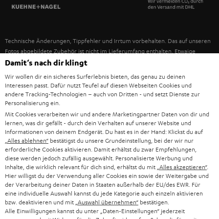
SPANIEN
UNSER MANAGEMENT
FANSHOP
NACHHALTIGKEIT
ITALIEN
NEUHEITEN
Technische Änderungen, Tippfehler und Irrtum vorbehalten. Das auf unseren
UNSERE WERTE
Fotos abgebildete Zubehör ist nicht im Lieferumfang enthalten. Etwaige
USA
Entsorgungsgebühren für Batterien sind im Preis inbegriffen.
Damit‘s nach dir klingt
BILDUNGSRABATT
Wir wollen dir ein sicheres Surferlebnis bieten, das genau zu deinen
©2026 Lautsprecher Teufel GmbH - All rights reserved.
WEITERE LÄNDER
Interessen passt. Dafür nutzt Teufel auf diesen Webseiten Cookies und
GESCHENKGUTSCHEIN
andere Tracking-Technologien – auch von Dritten - und setzt Dienste zur
Personalisierung ein.
Impressum
AGB
Datenschutz
Daten-Einstellungen
EU Data Act
BARRIEREFREIHEIT
Mit Cookies verarbeiten wir und andere Marketingpartner Daten von dir und
Vertrag widerrufen
lernen, was dir gefällt - durch dein Verhalten auf unserer Website und
Informationen von deinem Endgerät. Du hast es in der Hand: Klickst du auf
„Alles ablehnen“
bestätigst du unsere Grundeinstellung, bei der wir nur
erforderliche Cookies aktivieren. Damit erhältst du zwar Empfehlungen,
diese werden jedoch zufällig ausgewählt. Personalisierte Werbung und
Inhalte, die wirklich relevant für dich sind, erhältst du mit
„Alles akzeptieren“
.
Hier willigst du der Verwendung aller Cookies ein sowie der Weitergabe und
der Verarbeitung deiner Daten in Staaten außerhalb der EU/des EWR. Für
eine individuelle Auswahl kannst du jede Kategorie auch einzeln aktivieren
bzw. deaktivieren und mit
„Auswahl übernehmen“
bestätigen.
Alle Einwilligungen kannst du unter „Daten-Einstellungen“ jederzeit