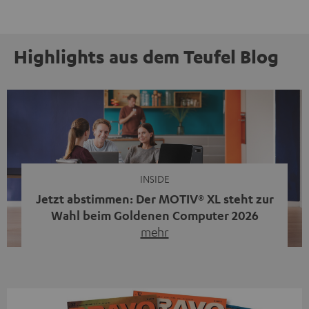
Highlights aus dem Teufel Blog
INSIDE
Jetzt abstimmen: Der MOTIV® XL steht zur
Wahl beim Goldenen Computer 2026
mehr
Unser portabler, aktiver HiFi-Streaming-Speaker
MOTIV® XL kandidiert bei der Leserwahl zum Goldenen
Computer 2026 in der Kategorie „Sound“. Das smarte
Streaming-System vereint hochwertige HiFi-Technik,