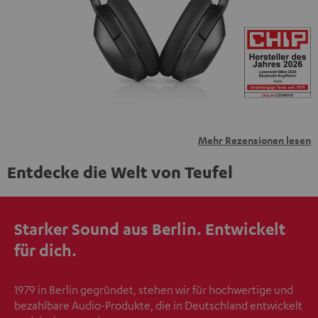
übermittelt werden.
Weitere Informationen sind in der
Datenschutzerklärung unter I zu finden
.
Mehr Rezensionen lesen
Entdecke die Welt von Teufel
Starker Sound aus Berlin. Entwickelt
für dich.
1979 in Berlin gegründet, stehen wir für hochwertige und
bezahlbare Audio-Produkte, die in Deutschland entwickelt