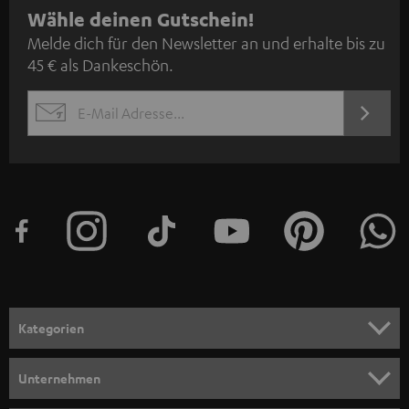
N
Wähle deinen Gutschein!
Melde dich für den Newsletter an und erhalte bis zu
e
45 € als Dankeschön.
w
s
JETZT
EMAIL
l
ANME
WIDGET
e
t
t
e
r
a
n
Kategorien
m
HEIMKINO
e
Unternehmen
l