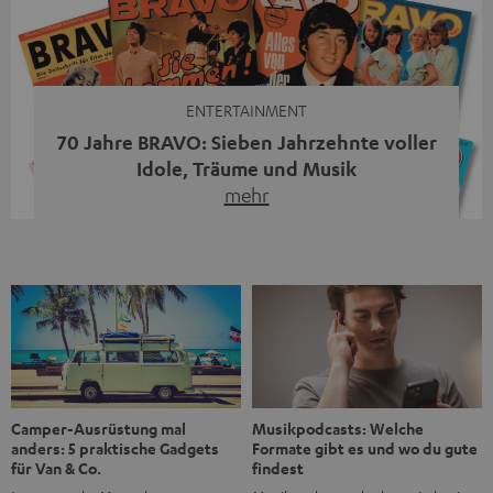
moderne Streaming-Funktionen und hohe Flexibilität in
einem einzigen Gerät – und zeigt, dass man für großen
Sound heute keine klassische HiFi-Anlage mehr braucht.
Du fragst dich, warum der MOTIV® XL deine […]
ENTERTAINMENT
70 Jahre BRAVO: Sieben Jahrzehnte voller
Idole, Träume und Musik
mehr
Wer in den 80ern, 90ern oder frühen 2000ern
aufgewachsen ist, kennt wahrscheinlich dieses Gefühl:
die BRAVO kaufen, durchblättern, Poster aufhängen. Seit
1956 begleitet das Magazin Jugendliche durch Rock und
Pop, kleine Schwärmereien und große Fragen. Zum 70.
Jubiläum werfen wir einen Blick zurück. Vom Filmheft zur
Jugendmarke: Wie die BRAVO ihren Ton fand Als die […]
Musikpodcasts: Welche
Camper-Ausrüstung mal
Formate gibt es und wo du gute
anders: 5 praktische Gadgets
findest
für Van & Co.