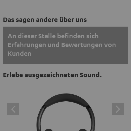
Das sagen andere über uns
An dieser Stelle befinden sich
Erfahrungen und Bewertungen von
Kunden
EINMALIG ZUSTIMMEN UND ANZEIGEN
Erlebe ausgezeichneten Sound.
Externe Inhalte immer anzeigen? In den Daten‑Einstellungen aktivieren
Trustpilot‑Bewertungen sind externe Inhalte. Der
externe Inhalt kann hier mit nur einem Klick angezeigt
werden. Mit dem Anklicken des Inhalts wird zugestimmt,
dass externe Inhalte angezeigt werden. Dabei können
personenbezogene Daten an Drittplattformen