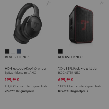
REAL
REAL
REAL
ROCKSTER
REAL BLUE NC 3
ROCKSTER NEO
BLUE
BLUE
BLUE
NEO
NC
NC
NC
Schwarz
HD-Bluetooth-Kopfhörer der
130 dB SPL Peak – das ist der
3
3
3
Spitzenklasse mit ANC
ROCKSTER NEO.
Night
Pearl
Steel
199,
€
699,
€
99
99
Black
White
Blue
149,
99
€
Letzter niedrigster Preis
599,
99
€
Letzter niedrigster Preis
99
99
229,
€
Originalpreis
899,
€
Originalpreis