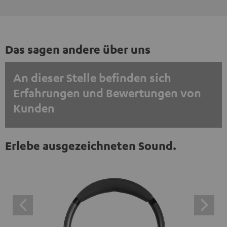
Das sagen andere über uns
An dieser Stelle befinden sich
Erfahrungen und Bewertungen von
Kunden
EINMALIG ZUSTIMMEN UND ANZEIGEN
Erlebe ausgezeichneten Sound.
Externe Inhalte immer anzeigen? In den Daten‑Einstellungen aktivieren
Trustpilot‑Bewertungen sind externe Inhalte. Der
externe Inhalt kann hier mit nur einem Klick angezeigt
werden. Mit dem Anklicken des Inhalts wird zugestimmt,
dass externe Inhalte angezeigt werden. Dabei können