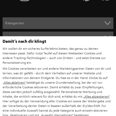
IN-EAR-KOPFHÖRER
SPANIEN
UNSER MANAGEMENT
FANSHOP
NACHHALTIGKEIT
ITALIEN
NEUHEITEN
Technische Änderungen, Tippfehler und Irrtum vorbehalten. Das auf unseren
UNSERE WERTE
Fotos abgebildete Zubehör ist nicht im Lieferumfang enthalten. Etwaige
USA
Entsorgungsgebühren für Batterien sind im Preis inbegriffen.
Damit‘s nach dir klingt
BILDUNGSRABATT
Wir wollen dir ein sicheres Surferlebnis bieten, das genau zu deinen
©2026 Lautsprecher Teufel GmbH - All rights reserved.
WEITERE LÄNDER
Interessen passt. Dafür nutzt Teufel auf diesen Webseiten Cookies und
GESCHENKGUTSCHEIN
andere Tracking-Technologien – auch von Dritten - und setzt Dienste zur
Personalisierung ein.
Impressum
AGB
Datenschutz
Daten-Einstellungen
EU Data Act
BARRIEREFREIHEIT
Mit Cookies verarbeiten wir und andere Marketingpartner Daten von dir und
Vertrag widerrufen
lernen, was dir gefällt - durch dein Verhalten auf unserer Website und
Informationen von deinem Endgerät. Du hast es in der Hand: Klickst du auf
„Alles ablehnen“
bestätigst du unsere Grundeinstellung, bei der wir nur
erforderliche Cookies aktivieren. Damit erhältst du zwar Empfehlungen,
diese werden jedoch zufällig ausgewählt. Personalisierte Werbung und
Inhalte, die wirklich relevant für dich sind, erhältst du mit
„Alles akzeptieren“
.
Hier willigst du der Verwendung aller Cookies ein sowie der Weitergabe und
der Verarbeitung deiner Daten in Staaten außerhalb der EU/des EWR. Für
eine individuelle Auswahl kannst du jede Kategorie auch einzeln aktivieren
bzw. deaktivieren und mit
„Auswahl übernehmen“
bestätigen.