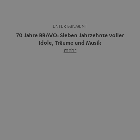
findest
für Van & Co.
Musikpodcasts decken ein breites
Immer mehr Menschen
Feld ab: Gespräche mit Bands
entdecken die Freiheit des
und…
mehr
Reisens im Camper.…
mehr
Bluetooth-Kaufberater: Welche
Warum kabelgebundene
Speaker und Kopfhörer passen
Kopfhörer wieder im Trend sind
zu dir?
Kabellose Kopfhörer sind seit rund
Bluetooth ist praktisch:
zehn Jahren Normalität,
Smartphone verbinden, Musik
nachdem…
mehr
starten, fertig.…
mehr
Das Beste kommt zum Schluss