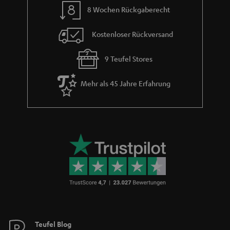
Sendungsverfolgung
Store Finder
Erlebe unsere Produkte hautnah und lass dich persönlich
im Store beraten.
BIS ZU
45 €
RABATT