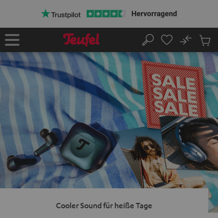
ZUM
NHALT
RINGEN
No
Abs
Startseite
Suche
Artike
im
Waren
Cooler Sound für heiße Tage