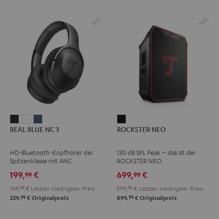
REAL
REAL
REAL
ROCKSTER
REAL BLUE NC 3
ROCKSTER NEO
BLUE
BLUE
BLUE
NEO
NC
NC
NC
Schwarz
HD-Bluetooth-Kopfhörer der
130 dB SPL Peak – das ist der
3
3
3
Spitzenklasse mit ANC
ROCKSTER NEO.
Night
Pearl
Steel
199,
€
699,
€
99
99
Black
White
Blue
149,
99
€
Letzter niedrigster Preis
599,
99
€
Letzter niedrigster Preis
99
99
229,
€
Originalpreis
899,
€
Originalpreis