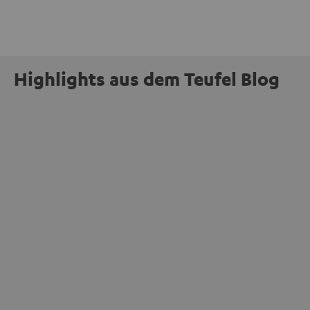
Highlights aus dem Teufel Blog
INSIDE
Jetzt abstimmen: Der MOTIV® XL steht zur
Wahl beim Goldenen Computer 2026
mehr
Unser portabler, aktiver HiFi-Streaming-Speaker
MOTIV® XL kandidiert bei der Leserwahl zum Goldenen
Computer 2026 in der Kategorie „Sound“. Das smarte