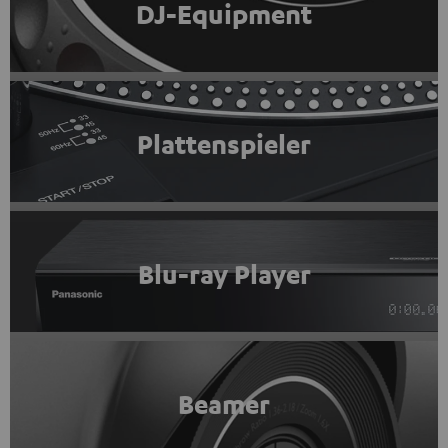
DJ-Equipment
Plattenspieler
Blu-ray Player
Beamer