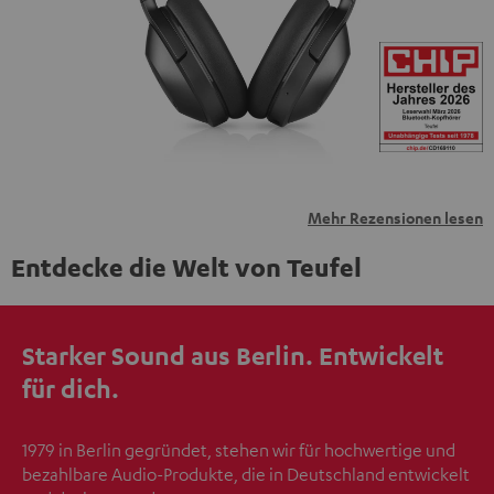
übermittelt werden.
Weitere Informationen sind in der
Datenschutzerklärung unter I zu finden
.
Mehr Rezensionen lesen
Entdecke die Welt von Teufel
Starker Sound aus Berlin. Entwickelt
für dich.
1979 in Berlin gegründet, stehen wir für hochwertige und
bezahlbare Audio-Produkte, die in Deutschland entwickelt