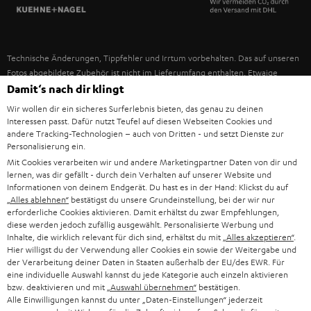
SPANIEN
UNSER MANAGEMENT
FANSHOP
NACHHALTIGKEIT
ITALIEN
NEUHEITEN
Technische Änderungen, Tippfehler und Irrtum vorbehalten. Das auf unseren
UNSERE WERTE
Fotos abgebildete Zubehör ist nicht im Lieferumfang enthalten. Etwaige
USA
Entsorgungsgebühren für Batterien sind im Preis inbegriffen.
Damit‘s nach dir klingt
BILDUNGSRABATT
Wir wollen dir ein sicheres Surferlebnis bieten, das genau zu deinen
©2026 Lautsprecher Teufel GmbH - All rights reserved.
WEITERE LÄNDER
Interessen passt. Dafür nutzt Teufel auf diesen Webseiten Cookies und
GESCHENKGUTSCHEIN
andere Tracking-Technologien – auch von Dritten - und setzt Dienste zur
Personalisierung ein.
Impressum
AGB
Datenschutz
Daten-Einstellungen
EU Data Act
BARRIEREFREIHEIT
Mit Cookies verarbeiten wir und andere Marketingpartner Daten von dir und
Vertrag widerrufen
lernen, was dir gefällt - durch dein Verhalten auf unserer Website und
Informationen von deinem Endgerät. Du hast es in der Hand: Klickst du auf
„Alles ablehnen“
bestätigst du unsere Grundeinstellung, bei der wir nur
erforderliche Cookies aktivieren. Damit erhältst du zwar Empfehlungen,
diese werden jedoch zufällig ausgewählt. Personalisierte Werbung und
Inhalte, die wirklich relevant für dich sind, erhältst du mit
„Alles akzeptieren“
.
Hier willigst du der Verwendung aller Cookies ein sowie der Weitergabe und
der Verarbeitung deiner Daten in Staaten außerhalb der EU/des EWR. Für
eine individuelle Auswahl kannst du jede Kategorie auch einzeln aktivieren
bzw. deaktivieren und mit
„Auswahl übernehmen“
bestätigen.
Alle Einwilligungen kannst du unter „Daten-Einstellungen“ jederzeit