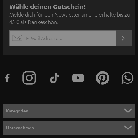
N
Wähle deinen Gutschein!
Melde dich für den Newsletter an und erhalte bis zu
e
45 € als Dankeschön.
w
s
JETZT
EMAIL
l
ANME
WIDGET
e
t
t
e
r
a
n
Kategorien
m
HEIMKINO
e
Unternehmen
l