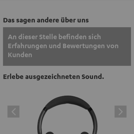
Das sagen andere über uns
An dieser Stelle befinden sich
Erfahrungen und Bewertungen von
Kunden
EINMALIG ZUSTIMMEN UND ANZEIGEN
Erlebe ausgezeichneten Sound.
Externe Inhalte immer anzeigen? In den Daten‑Einstellungen aktivieren
Trustpilot‑Bewertungen sind externe Inhalte. Der
externe Inhalt kann hier mit nur einem Klick angezeigt
werden. Mit dem Anklicken des Inhalts wird zugestimmt,
dass externe Inhalte angezeigt werden. Dabei können
personenbezogene Daten an Drittplattformen