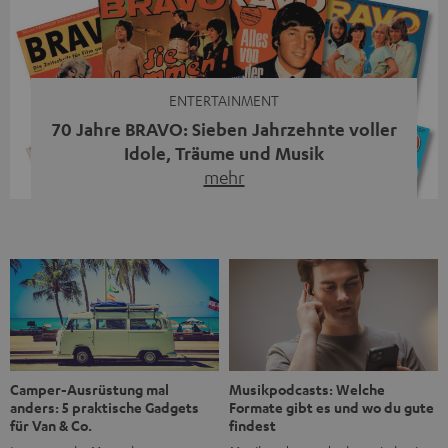
moderne Streaming-Funktionen und hohe Flexibilität in
einem einzigen Gerät – und zeigt, dass man für großen
Sound heute keine klassische HiFi-Anlage mehr braucht.
Du fragst dich, warum der MOTIV® XL deine […]
ENTERTAINMENT
70 Jahre BRAVO: Sieben Jahrzehnte voller
Idole, Träume und Musik
mehr
Wer in den 80ern, 90ern oder frühen 2000ern
aufgewachsen ist, kennt wahrscheinlich dieses Gefühl:
die BRAVO kaufen, durchblättern, Poster aufhängen. Seit
1956 begleitet das Magazin Jugendliche durch Rock und
Pop, kleine Schwärmereien und große Fragen. Zum 70.
Jubiläum werfen wir einen Blick zurück. Vom Filmheft zur
Jugendmarke: Wie die BRAVO ihren Ton fand Als die […]
Musikpodcasts: Welche
Camper-Ausrüstung mal
Formate gibt es und wo du gute
anders: 5 praktische Gadgets
findest
für Van & Co.