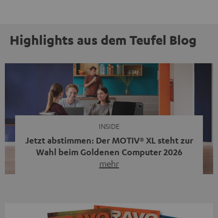
Highlights aus dem Teufel Blog
INSIDE
Jetzt abstimmen: Der MOTIV® XL steht zur
Wahl beim Goldenen Computer 2026
mehr
Unser portabler, aktiver HiFi-Streaming-Speaker
MOTIV® XL kandidiert bei der Leserwahl zum Goldenen
Computer 2026 in der Kategorie „Sound“. Das smarte
Streaming-System vereint hochwertige HiFi-Technik,