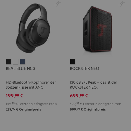
REAL
REAL
REAL
ROCKSTER
REAL BLUE NC 3
ROCKSTER NEO
BLUE
BLUE
BLUE
NEO
NC
NC
NC
Schwarz
HD-Bluetooth-Kopfhörer der
130 dB SPL Peak – das ist der
3
3
3
Spitzenklasse mit ANC
ROCKSTER NEO.
Night
Pearl
Steel
199,
€
699,
€
99
99
Black
White
Blue
149,
99
€
Letzter niedrigster Preis
599,
99
€
Letzter niedrigster Preis
99
99
229,
€
Originalpreis
899,
€
Originalpreis