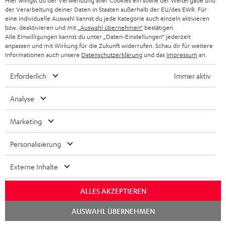
Hier willigst du der Verwendung aller Cookies ein sowie der Weitergabe und
der Verarbeitung deiner Daten in Staaten außerhalb der EU/des EWR. Für
„… alles Supreme.“
eine individuelle Auswahl kannst du jede Kategorie auch einzeln aktivieren
bzw. deaktivieren und mit
„Auswahl übernehmen“
bestätigen.
www.stereopoly.de
Alle Einwilligungen kannst du unter „Daten-Einstellungen“ jederzeit
16.12.2020
anpassen und mit Wirkung für die Zukunft widerrufen. Schau dir für weitere
Informationen auch unsere
Datenschutzerklärung
und das
Impressum
an.
Mehr...
Erforderlich
Immer aktiv
Analyse
Marketing
Personalisierung
„Die kleinen Kopfhörer liefern … einen Mords-Sound.“
www.allround-pc.com
Externe Inhalte
15.12.2020
ALLES AKZEPTIEREN
Mehr...
Chat
AUSWAHL ÜBERNEHMEN
starten