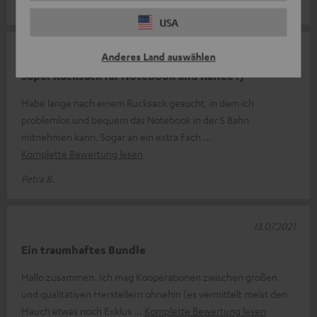
Stefanie F.
USA
28.02.2023
Anderes Land auswählen
Super Rucksack für Notebook und Kaffee :)
Habe lange nach einem Rucksack gesucht, in dem ich
problemlos und bequem das Notebook in der S Bahn
mitnehmen kann. Sogar an ein extra Fach
Komplette Bewertung lesen
Petra B.
13.07.2021
Ein traumhaftes Bundle
Hallo zusammen. Ich mag Kooperationen zwischen großen
und qualitativen Herstellern ohnehin (es vermittelt meist den
Hauch etwas noch Exklus
Komplette Bewertung lesen