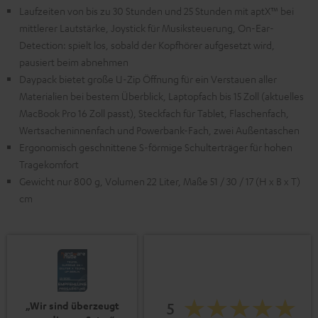
Laufzeiten von bis zu 30 Stunden und 25 Stunden mit aptX™ bei
mittlerer Lautstärke, Joystick für Musiksteuerung, On-Ear-
Detection: spielt los, sobald der Kopfhörer aufgesetzt wird,
pausiert beim abnehmen
Daypack bietet große U-Zip Öffnung für ein Verstauen aller
Materialien bei bestem Überblick, Laptopfach bis 15 Zoll (aktuelles
MacBook Pro 16 Zoll passt), Steckfach für Tablet, Flaschenfach,
Wertsacheninnenfach und Powerbank-Fach, zwei Außentaschen
Ergonomisch geschnittene S-förmige Schulterträger für hohen
Tragekomfort
Gewicht nur 800 g, Volumen 22 Liter, Maße 51 / 30 / 17 (H x B x T)
cm
5
„Wir sind überzeugt