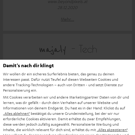
www.beyondpixels.at
28.12.2020
Mehr...
„Ich kann euch den Teufel Supreme On Ear Kopfhörer auf
Damit‘s nach dir klingt
jeden Fall empfehlen.“
Wir wollen dir ein sicheres Surferlebnis bieten, das genau zu deinen
Interessen passt. Dafür nutzt Teufel auf diesen Webseiten Cookies und
www.majaly-tech.de
andere Tracking-Technologien – auch von Dritten - und setzt Dienste zur
17.12.2020
Personalisierung ein.
Mit Cookies verarbeiten wir und andere Marketingpartner Daten von dir und
Mehr...
lernen, was dir gefällt - durch dein Verhalten auf unserer Website und
Informationen von deinem Endgerät. Du hast es in der Hand: Klickst du auf
„Alles ablehnen“
bestätigst du unsere Grundeinstellung, bei der wir nur
erforderliche Cookies aktivieren. Damit erhältst du zwar Empfehlungen,
diese werden jedoch zufällig ausgewählt. Personalisierte Werbung und
Inhalte, die wirklich relevant für dich sind, erhältst du mit
„Alles akzeptieren“
.