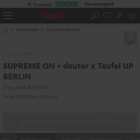
ZUM
NHALT
RINGEN
No
Abs
Startseite
Suche
Artike
im
KOPFHÖRER
ON-EAR OVER-EAR
Waren
(7)
SUPREME ON + deuter x Teufel UP
BERLIN
Trag, was du hörst.
Farbe:
Night Black / Schwarz
DIE WARE IST NICHT MEHR VERFÜGBAR