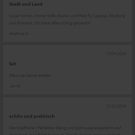
Stadt und Land
Super Kombi, immer tolle Mucke und Platz für Laptop, Kleidung
und Proviant. Ich habe alles richtig gemacht!
Andreas K.
17.09.2024
Set
Alles top Gerne wieder
Jan M.
12.01.2024
schön und praktisch
Der Kopfhörer: Perfekter Klang und sitzt superangenehm auf
dem Kopf, man fühlt ihn kaum. Der Rucksack: genau wonach