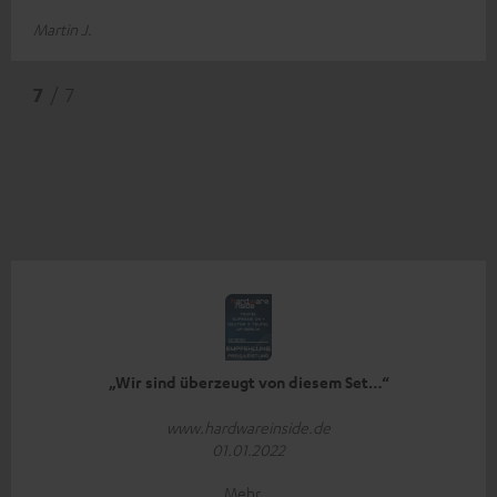
Martin J.
7
/ 7
„Wir sind überzeugt von diesem Set…“
www.hardwareinside.de
01.01.2022
Mehr...