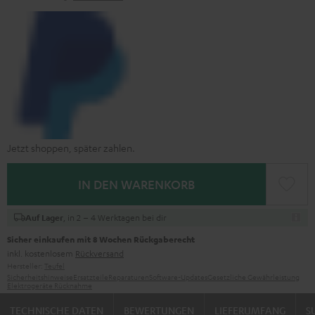
Jetzt shoppen, später zahlen.
IN DEN WARENKORB
, in 2 – 4 Werktagen bei dir
Auf Lager
Sicher einkaufen mit 8 Wochen Rückgaberecht
inkl. kostenlosem
Rückversand
Hersteller:
Teufel
Sicherheitshinweise
Ersatzteile
Reparaturen
Software-Updates
Gesetzliche Gewährleistung
Elektrogeräte Rücknahme
TECHNISCHE DATEN
BEWERTUNGEN
LIEFERUMFANG
S