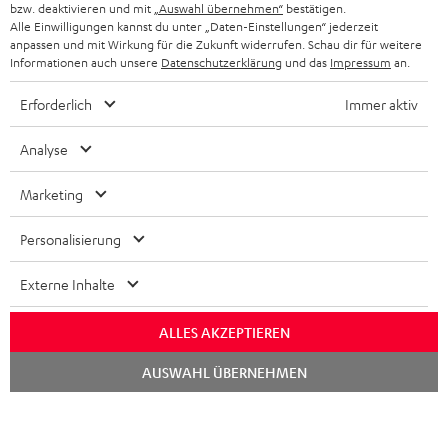
bzw. deaktivieren und mit
„Auswahl übernehmen“
bestätigen.
STEREOANLAGEN
Alle Einwilligungen kannst du unter „Daten-Einstellungen“ jederzeit
STORES
anpassen und mit Wirkung für die Zukunft widerrufen. Schau dir für weitere
FRANKREICH
LAUTSPRECHER
Informationen auch unsere
Datenschutzerklärung
und das
Impressum
an.
DEINE VORTEILE BEI TEUFEL
Erforderlich
Immer aktiv
POLEN
ULTIMA-SERIE
TEUFEL STORY
Analyse
IN-EAR-KOPFHÖRER
SPANIEN
UNSER MANAGEMENT
Marketing
FANSHOP
NACHHALTIGKEIT
ITALIEN
NEUHEITEN
Personalisierung
Technische Änderungen, Tippfehler und Irrtum vorbehalten. Das auf unseren
UNSERE WERTE
Fotos abgebildete Zubehör ist nicht im Lieferumfang enthalten. Etwaige
USA
Entsorgungsgebühren für Batterien sind im Preis inbegriffen.
Externe Inhalte
BILDUNGSRABATT
©2026 Lautsprecher Teufel GmbH - All rights reserved.
WEITERE LÄNDER
ALLES AKZEPTIEREN
GESCHENKGUTSCHEIN
Chat
Impressum
AGB
Datenschutz
Daten-Einstellungen
EU Data Act
AUSWAHL ÜBERNEHMEN
starten
BARRIEREFREIHEIT
Vertrag widerrufen