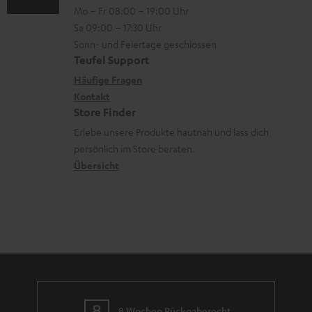
n
V
Mo – Fr 08:00 – 19:00 Uhr
-
n
r
z
e
Sa 09:00 – 17:30 Uhr
L
t
ä
u
r
Sonn- und Feiertage geschlossen
e
a
t
Teufel Support
r
s
x
k
e
Häufige Fragen
G
a
i
Kontakt
t
R
a
n
Store Finder
k
d
ü
r
d
Erlebe unsere Produkte hautnah und lass dich
o
a
c
a
persönlich im Store beraten.
n
t
k
Übersicht
n
e
n
t
n
a
i
h
e
m
e
8 Wochen Rückgaberecht