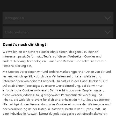
r
a
n
Kategorien
m
HEIMKINO
e
Unternehmen
l
HEIMKINO-KOMPLETTANLAGEN
SUPPORT
Damit‘s nach dir klingt
d
Teufel Onlineshops
Wir wollen dir ein sicheres Surferlebnis bieten, das genau zu deinen
SOUNDBAR
u
KARRIERE
Interessen passt. Dafür nutzt Teufel auf diesen Webseiten Cookies und
DEUTSCHLAND
n
andere Tracking-Technologien – auch von Dritten - und setzt Dienste zur
HIFI-LAUTSPRECHER
Personalisierung ein.
PRESSE & MARKETING
g
Mit Cookies verarbeiten wir und andere Marketingpartner Daten von dir und
ÖSTERREICH
SMART HOME
lernen, was dir gefällt - durch dein Verhalten auf unserer Website und
GESCHÄFTSKUNDEN
Informationen von deinem Endgerät. Du hast es in der Hand: Klickst du auf
„Alles ablehnen“
bestätigst du unsere Grundeinstellung, bei der wir nur
SCHWEIZ
BLUETOOTH-LAUTSPRECHER
PARTNERPROGRAMM
erforderliche Cookies aktivieren. Damit erhältst du zwar Empfehlungen,
diese werden jedoch zufällig ausgewählt. Personalisierte Werbung und
KOPFHÖRER
Inhalte, die wirklich relevant für dich sind, erhältst du mit
„Alles akzeptieren“
.
NIEDERLANDE
BLOG
Hier willigst du der Verwendung aller Cookies ein sowie der Weitergabe und
der Verarbeitung deiner Daten in Staaten außerhalb der EU/des EWR. Für
BLUETOOTH-KOPFHÖRER
NEWSLETTER
eine individuelle Auswahl kannst du jede Kategorie auch einzeln aktivieren
BELGIEN