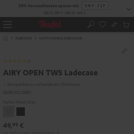
ZUM
50% Versandkosten sparen mit
VKF-72F
NHALT
RINGEN
06
D
:
19
H
:
40
M
:
44
S
No
Abs
Startseite
Suche
Artike
im
ZUBEHÖR
KOPFHOERER ZUBEHOER
Waren
(1)
AIRY OPEN TWS Ladecase
Kompatibel zu vorhandenen Ohrhörern
Zeige mir mehr
Farbe:
Moon Gray
Moon
Night
Gray
Black
49,
€
99
Inkl. MwSt
und zzgl.
Versandkosten
0,‐ €