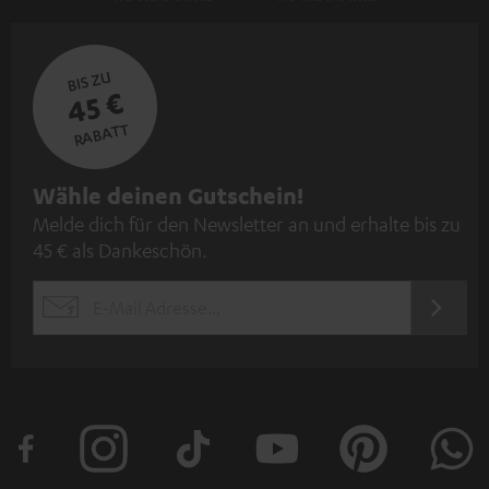
BIS ZU
45 €
RABATT
N
Wähle deinen Gutschein!
Melde dich für den Newsletter an und erhalte bis zu
e
45 € als Dankeschön.
w
s
JETZT
EMAIL
l
ANME
WIDGET
e
t
t
e