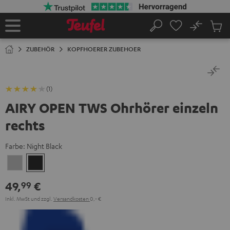
ZUM
NHALT
RINGEN
No
Abs
Startseite
Suche
Artike
im
ZUBEHÖR
KOPFHOERER ZUBEHOER
Waren
(1)
AIRY OPEN TWS Ohrhörer einzeln
rechts
Farbe:
Night Black
Moon
Night
Gray
Black
49,
€
99
Inkl. MwSt
und zzgl.
Versandkosten
0,‐ €