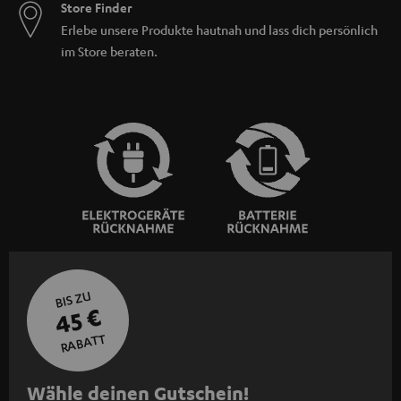
Store Finder
Erlebe unsere Produkte hautnah und lass dich persönlich
im Store beraten.
BIS ZU
45 €
RABATT
N
Wähle deinen Gutschein!