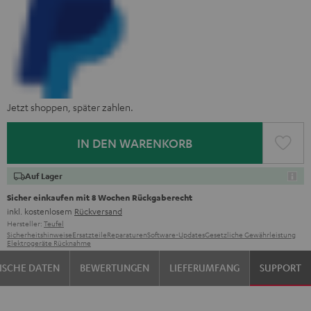
Jetzt shoppen, später zahlen.
IN DEN WARENKORB
Auf Lager
Sicher einkaufen mit 8 Wochen Rückgaberecht
inkl. kostenlosem
Rückversand
Hersteller:
Teufel
Sicherheitshinweise
Ersatzteile
Reparaturen
Software-Updates
Gesetzliche Gewährleistung
Elektrogeräte Rücknahme
ISCHE DATEN
BEWERTUNGEN
LIEFERUMFANG
SUPPORT