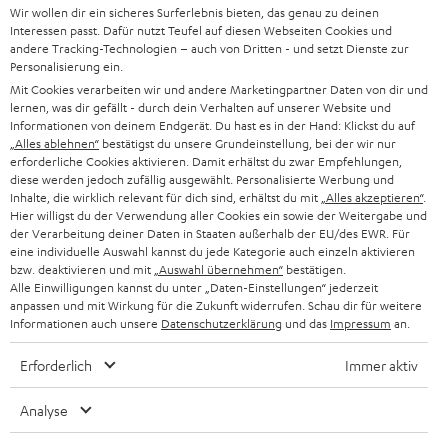
Wir wollen dir ein sicheres Surferlebnis bieten, das genau zu deinen
SOUNDBAR
u
KARRIERE
Interessen passt. Dafür nutzt Teufel auf diesen Webseiten Cookies und
DEUTSCHLAND
n
andere Tracking-Technologien – auch von Dritten - und setzt Dienste zur
HIFI-LAUTSPRECHER
Personalisierung ein.
PRESSE & MARKETING
g
Mit Cookies verarbeiten wir und andere Marketingpartner Daten von dir und
ÖSTERREICH
SMART HOME
lernen, was dir gefällt - durch dein Verhalten auf unserer Website und
GESCHÄFTSKUNDEN
Informationen von deinem Endgerät. Du hast es in der Hand: Klickst du auf
„Alles ablehnen“
bestätigst du unsere Grundeinstellung, bei der wir nur
SCHWEIZ
BLUETOOTH-LAUTSPRECHER
PARTNERPROGRAMM
erforderliche Cookies aktivieren. Damit erhältst du zwar Empfehlungen,
diese werden jedoch zufällig ausgewählt. Personalisierte Werbung und
KOPFHÖRER
Inhalte, die wirklich relevant für dich sind, erhältst du mit
„Alles akzeptieren“
.
NIEDERLANDE
BLOG
Hier willigst du der Verwendung aller Cookies ein sowie der Weitergabe und
der Verarbeitung deiner Daten in Staaten außerhalb der EU/des EWR. Für
BLUETOOTH-KOPFHÖRER
NEWSLETTER
eine individuelle Auswahl kannst du jede Kategorie auch einzeln aktivieren
BELGIEN
bzw. deaktivieren und mit
„Auswahl übernehmen“
bestätigen.
STEREOANLAGEN
Alle Einwilligungen kannst du unter „Daten-Einstellungen“ jederzeit
STORES
anpassen und mit Wirkung für die Zukunft widerrufen. Schau dir für weitere
FRANKREICH
LAUTSPRECHER
Informationen auch unsere
Datenschutzerklärung
und das
Impressum
an.
DEINE VORTEILE BEI TEUFEL
Erforderlich
Immer aktiv
POLEN
ULTIMA-SERIE
TEUFEL STORY
Analyse
IN-EAR-KOPFHÖRER
SPANIEN
UNSER MANAGEMENT