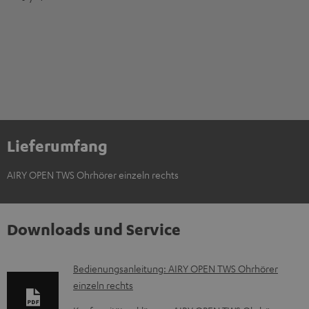
Lieferumfang
AIRY OPEN TWS Ohrhörer einzeln rechts
Downloads und Service
D
Bedienungsanleitung: AIRY OPEN TWS Ohrhörer
einzeln rechts
o