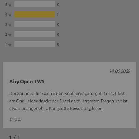
5
0
4
1
3
0
2
0
1
0
14.05.2025
Airy Open TWS
Der Sound ist für solch einen Kopfhörer ganz gut. Er sitzt fest
am Ohr. Leider drückt der Bügel nach längerem Tragen und ist
etwas unangeneh
Komplette Bewertung lesen
Dirk S.
1
/ 1