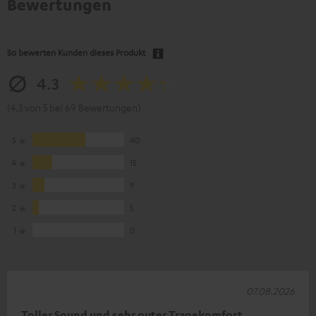
Bewertungen
So bewerten Kunden dieses Produkt
4.3
(4.3 von 5 bei 69 Bewertungen)
5
40
4
15
3
9
2
5
1
0
07.08.2026
Toller Sound und sehr guter Tragekomfort