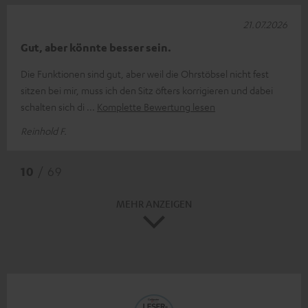
21.07.2026
Gut, aber könnte besser sein.
Die Funktionen sind gut, aber weil die Ohrstöbsel nicht fest
sitzen bei mir, muss ich den Sitz öfters korrigieren und dabei
schalten sich di
Komplette Bewertung lesen
Reinhold F.
10
/ 69
MEHR ANZEIGEN