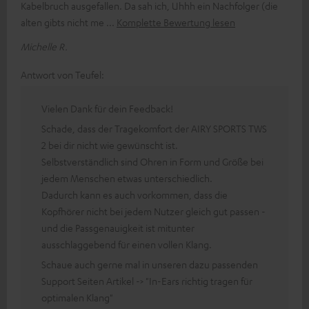
Kabelbruch ausgefallen. Da sah ich, Uhhh ein Nachfolger (die
alten gibts nicht me
Komplette Bewertung lesen
Michelle R.
Antwort von Teufel:
Vielen Dank für dein Feedback!
Schade, dass der Tragekomfort der AIRY SPORTS TWS
2 bei dir nicht wie gewünscht ist.
Selbstverständlich sind Ohren in Form und Größe bei
jedem Menschen etwas unterschiedlich.
Dadurch kann es auch vorkommen, dass die
Kopfhörer nicht bei jedem Nutzer gleich gut passen -
und die Passgenauigkeit ist mitunter
ausschlaggebend für einen vollen Klang.
Schaue auch gerne mal in unseren dazu passenden
Support Seiten Artikel -> "In-Ears richtig tragen für
optimalen Klang"