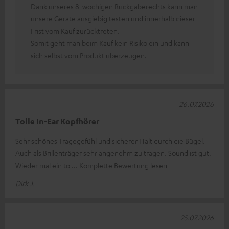
Dank unseres 8-wöchigen Rückgaberechts kann man
unsere Geräte ausgiebig testen und innerhalb dieser
Frist vom Kauf zurücktreten.
Somit geht man beim Kauf kein Risiko ein und kann
sich selbst vom Produkt überzeugen.
26.07.2026
Tolle In-Ear Kopfhörer
Sehr schönes Tragegefühl und sicherer Halt durch die Bügel.
Auch als Brillenträger sehr angenehm zu tragen. Sound ist gut.
Wieder mal ein to
Komplette Bewertung lesen
Dirk J.
25.07.2026