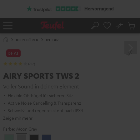
ZUM
NHALT
RINGEN
No
Abs
Startseite
Suche
Artike
im
KOPFHÖRER
IN-EAR
Waren
DEAL
(69)
AIRY SPORTS TWS 2
Voller Sound in deinem Element
Flexible Ohrbügel für sicheren Sitz
Active Noise Cancelling & Transparenz
Schweiß- und regenresistent nach IPX4
Zeige mir mehr
Farbe:
Moon Gray
Misty
Moon
Night
Space