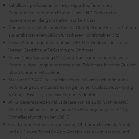
Kabelloser, professioneller In-Ear-Sportkopfhörer der 2.
Generation mit größeren 10-mm-Linear-HD-Treibern für
motivierenden Klang mit tiefem, starkem Bass
Überarbeitete, jetzt komfortablere Ohrbügel und 5 Ear-Tip-Größen
aus antibakteriellem Silikon für sicheren, komfortablen Sitz
Schweiß- und regenresistent nach IPX4 für Workouts bei jedem
Wetter, Gewicht nur 7,4 Gramm pro Ohrhörer
Active Noise Cancelling (ANC) und Transparenzmodus für volle
Kontrolle über Umgebungsgeräusche, Telefonate in hoher Qualität
über 3 Ohrhörer-Mikrofone
Bluetooth 5.3 AAC für schnelles Koppeln & weitreichende stabile
Verbindung sowie Musikstreaming in hoher Qualität; Auto-Pairing
& Google Fast Pair; lippensynchroner Videoton
Akku-Gesamtspielzeit mit Ladecase von bis zu 58 h (ohne ANC);
Ohrhörer mit einer Ladung bis zu 13 h Wiedergabe (ohne ANC);
Schnellladefunktion über USB-C
Smarte Touch-Steuerung an beiden Ohrhörern für Musik, Anrufe
und ANC sowie Teufel Go App: Anzeige des Akkuzustandes und