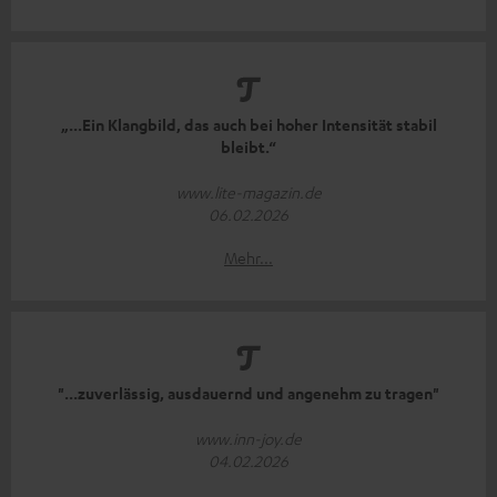
„...Ein Klangbild, das auch bei hoher Intensität stabil
bleibt.“
www.lite-magazin.de
06.02.2026
Mehr...
"...zuverlässig, ausdauernd und angenehm zu tragen"
www.inn-joy.de
04.02.2026