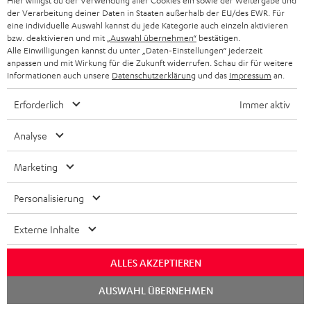
Hier willigst du der Verwendung aller Cookies ein sowie der Weitergabe und
der Verarbeitung deiner Daten in Staaten außerhalb der EU/des EWR. Für
eine individuelle Auswahl kannst du jede Kategorie auch einzeln aktivieren
www.computerbild.de
bzw. deaktivieren und mit
„Auswahl übernehmen“
bestätigen.
22.01.2026
Alle Einwilligungen kannst du unter „Daten-Einstellungen“ jederzeit
anpassen und mit Wirkung für die Zukunft widerrufen. Schau dir für weitere
Mehr...
Informationen auch unsere
Datenschutzerklärung
und das
Impressum
an.
Erforderlich
Immer aktiv
Analyse
Zubehör
Marketing
Notwendiges Zubehör
Personalisierung
Bitte prüfe, ob benötigte Verbindungskabel im
Externe Inhalte
Lieferumfang enthalten sind.
ALLES AKZEPTIEREN
Chat
AUSWAHL ÜBERNEHMEN
starten