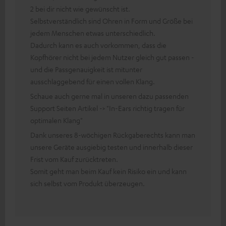
2 bei dir nicht wie gewünscht ist.
Selbstverständlich sind Ohren in Form und Größe bei
jedem Menschen etwas unterschiedlich.
Dadurch kann es auch vorkommen, dass die
Kopfhörer nicht bei jedem Nutzer gleich gut passen -
und die Passgenauigkeit ist mitunter
ausschlaggebend für einen vollen Klang.
Schaue auch gerne mal in unseren dazu passenden
Support Seiten Artikel -> "In-Ears richtig tragen für
optimalen Klang"
Dank unseres 8-wöchigen Rückgaberechts kann man
unsere Geräte ausgiebig testen und innerhalb dieser
Frist vom Kauf zurücktreten.
Somit geht man beim Kauf kein Risiko ein und kann
sich selbst vom Produkt überzeugen.