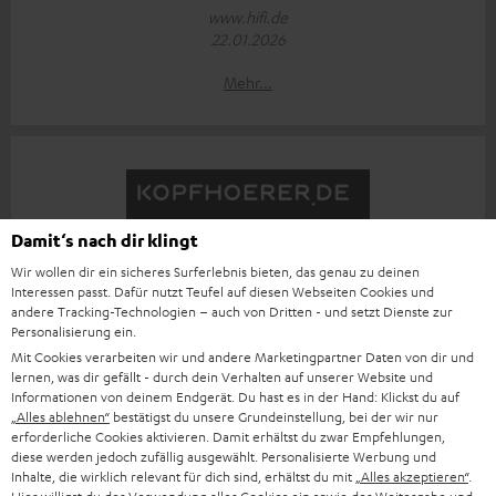
www.hifi.de
22.01.2026
Mehr...
Damit‘s nach dir klingt
„… rundes Gesamtpaket zu einem fairen Preis.“
Wir wollen dir ein sicheres Surferlebnis bieten, das genau zu deinen
www.kopfhoerer.de
Interessen passt. Dafür nutzt Teufel auf diesen Webseiten Cookies und
andere Tracking-Technologien – auch von Dritten - und setzt Dienste zur
22.01.2026
Personalisierung ein.
Mehr...
Mit Cookies verarbeiten wir und andere Marketingpartner Daten von dir und
lernen, was dir gefällt - durch dein Verhalten auf unserer Website und
Informationen von deinem Endgerät. Du hast es in der Hand: Klickst du auf
„Alles ablehnen“
bestätigst du unsere Grundeinstellung, bei der wir nur
erforderliche Cookies aktivieren. Damit erhältst du zwar Empfehlungen,
diese werden jedoch zufällig ausgewählt. Personalisierte Werbung und
Inhalte, die wirklich relevant für dich sind, erhältst du mit
„Alles akzeptieren“
.
„… Schön sportlich bleiben“