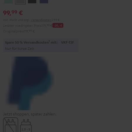
Green
Gray
Black
Blue
99,
€
99
Inkl. MwSt
und zzgl.
Versandkosten
2,99 €
Letzter niedrigster Preis
119,
99
€
-20,
‐
€
Originalpreis
119,
99
€
1
Spare 50 % Versandkosten
mit:
VKF-72F
Nur für kurze Zeit
Jetzt shoppen, später zahlen.