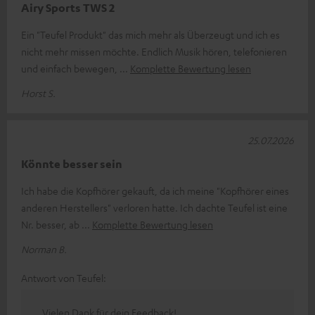
Airy Sports TWS 2
Ein "Teufel Produkt" das mich mehr als Überzeugt und ich es
nicht mehr missen möchte. Endlich Musik hören, telefonieren
und einfach bewegen,
Komplette Bewertung lesen
Horst S.
25.07.2026
Könnte besser sein
Ich habe die Kopfhörer gekauft, da ich meine "Kopfhörer eines
anderen Herstellers" verloren hatte. Ich dachte Teufel ist eine
Nr. besser, ab
Komplette Bewertung lesen
Norman B.
Antwort von Teufel:
Vielen Dank für dein Feedback!