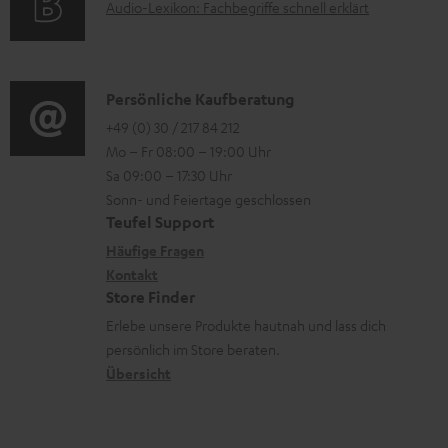
r
A
Audio-Lexikon: Fachbegriffe schnell erklärt
t
i
n
l
u
r
o
z
a
d
o
n
u
d
i
K
Persönliche Kaufberatung
g
e
m
e
o
o
+49 (0) 30 / 217 84 212
e
n
V
n
Mo – Fr 08:00 – 19:00 Uhr
-
n
r
z
e
Sa 09:00 – 17:30 Uhr
L
t
ä
u
r
Sonn- und Feiertage geschlossen
e
a
t
Teufel Support
r
s
x
k
e
Häufige Fragen
G
a
i
Kontakt
t
R
a
n
Store Finder
k
d
ü
r
d
Erlebe unsere Produkte hautnah und lass dich
o
a
c
a
persönlich im Store beraten.
n
t
k
Übersicht
n
e
n
t
n
a
i