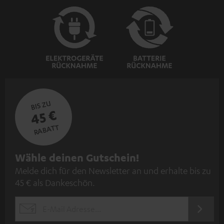
BIS ZU
45 €
RABATT
N
Wähle deinen Gutschein!
Melde dich für den Newsletter an und erhalte bis zu
e
45 € als Dankeschön.
w
s
JETZT
EMAIL
l
ANME