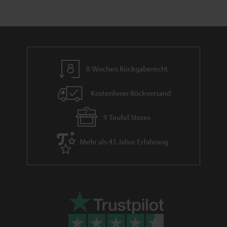
h
e
m
e
8 Wochen Rückgaberecht
Kostenloser Rückversand
9 Teufel Stores
Mehr als 45 Jahre Erfahrung