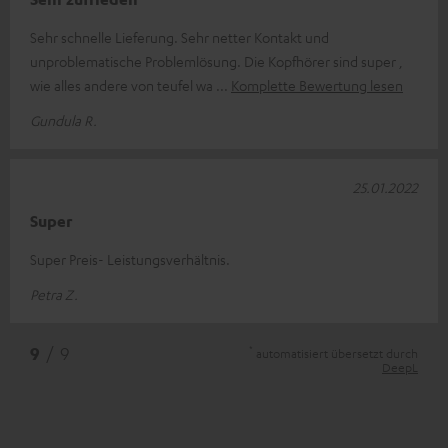
Sehr schnelle Lieferung. Sehr netter Kontakt und
unproblematische Problemlösung. Die Kopfhörer sind super ,
wie alles andere von teufel wa
Komplette Bewertung lesen
Gundula R.
25.01.2022
Super
Super Preis- Leistungsverhältnis.
Petra Z.
*
9
/ 9
automatisiert übersetzt durch
DeepL