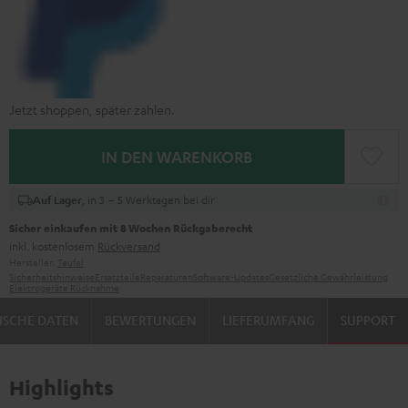
Jetzt shoppen, später zahlen.
IN DEN WARENKORB
, in 3 – 5 Werktagen bei dir
Auf Lager
Sicher einkaufen mit 8 Wochen Rückgaberecht
inkl. kostenlosem
Rückversand
Hersteller:
Teufel
Sicherheitshinweise
Ersatzteile
Reparaturen
Software-Updates
Gesetzliche Gewährleistung
Elektrogeräte Rücknahme
ISCHE DATEN
BEWERTUNGEN
LIEFERUMFANG
SUPPORT
Highlights