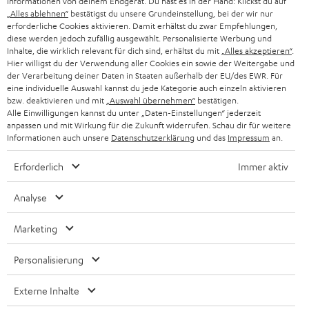
Informationen von deinem Endgerät. Du hast es in der Hand: Klickst du auf
„Alles ablehnen“
bestätigst du unsere Grundeinstellung, bei der wir nur
SCHWEIZ
BLUETOOTH-LAUTSPRECHER
PARTNERPROGRAMM
erforderliche Cookies aktivieren. Damit erhältst du zwar Empfehlungen,
diese werden jedoch zufällig ausgewählt. Personalisierte Werbung und
KOPFHÖRER
Inhalte, die wirklich relevant für dich sind, erhältst du mit
„Alles akzeptieren“
.
NIEDERLANDE
BLOG
Hier willigst du der Verwendung aller Cookies ein sowie der Weitergabe und
der Verarbeitung deiner Daten in Staaten außerhalb der EU/des EWR. Für
BLUETOOTH-KOPFHÖRER
NEWSLETTER
eine individuelle Auswahl kannst du jede Kategorie auch einzeln aktivieren
BELGIEN
bzw. deaktivieren und mit
„Auswahl übernehmen“
bestätigen.
STEREOANLAGEN
Alle Einwilligungen kannst du unter „Daten-Einstellungen“ jederzeit
STORES
anpassen und mit Wirkung für die Zukunft widerrufen. Schau dir für weitere
FRANKREICH
LAUTSPRECHER
Informationen auch unsere
Datenschutzerklärung
und das
Impressum
an.
DEINE VORTEILE BEI TEUFEL
Erforderlich
Immer aktiv
POLEN
ULTIMA-SERIE
TEUFEL STORY
Analyse
IN-EAR-KOPFHÖRER
SPANIEN
UNSER MANAGEMENT
Marketing
FANSHOP
NACHHALTIGKEIT
ITALIEN
NEUHEITEN
Personalisierung
Technische Änderungen, Tippfehler und Irrtum vorbehalten. Das auf unseren
UNSERE WERTE
Fotos abgebildete Zubehör ist nicht im Lieferumfang enthalten. Etwaige
USA
Entsorgungsgebühren für Batterien sind im Preis inbegriffen.
Externe Inhalte
BILDUNGSRABATT