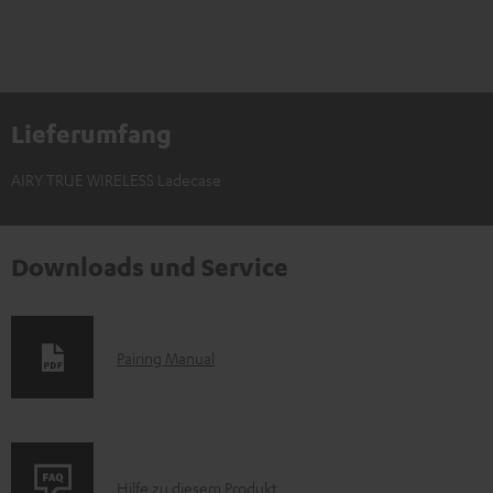
Lieferumfang
AIRY TRUE WIRELESS Ladecase
Downloads und Service
D
Pairing Manual
o
k
u
P
m
Hilfe zu diesem Produkt