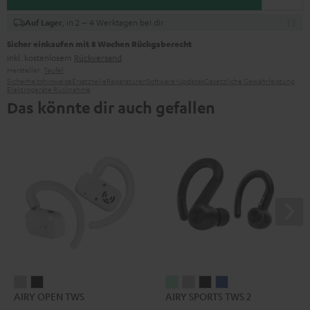
, in 2 – 4 Werktagen bei dir
Auf Lager
Sicher einkaufen mit 8 Wochen Rückgaberecht
inkl. kostenlosem
Rückversand
Hersteller:
Teufel
Sicherheitshinweise
Ersatzteile
Reparaturen
Software-Updates
Gesetzliche Gewährleistung
Elektrogeräte Rücknahme
Das könnte dir auch gefallen
AIRY
AIRY
AIRY
AIRY
AIRY
AIRY
AIRY OPEN TWS
AIRY SPORTS TWS 2
OPEN
OPEN
SPORTS
SPORTS
SPORTS
SPORTS