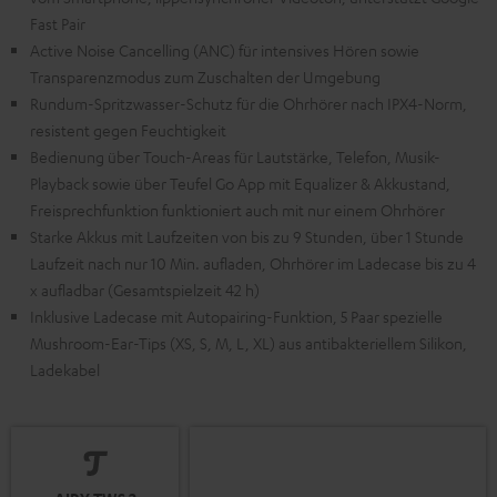
Fast Pair
Active Noise Cancelling (ANC) für intensives Hören sowie
Transparenzmodus zum Zuschalten der Umgebung
Rundum-Spritzwasser-Schutz für die Ohrhörer nach IPX4-Norm,
resistent gegen Feuchtigkeit
Bedienung über Touch-Areas für Lautstärke, Telefon, Musik-
Playback sowie über Teufel Go App mit Equalizer & Akkustand,
Freisprechfunktion funktioniert auch mit nur einem Ohrhörer
Starke Akkus mit Laufzeiten von bis zu 9 Stunden, über 1 Stunde
Laufzeit nach nur 10 Min. aufladen, Ohrhörer im Ladecase bis zu 4
x aufladbar (Gesamtspielzeit 42 h)
Inklusive Ladecase mit Autopairing-Funktion, 5 Paar spezielle
Mushroom-Ear-Tips (XS, S, M, L, XL) aus antibakteriellem Silikon,
Ladekabel