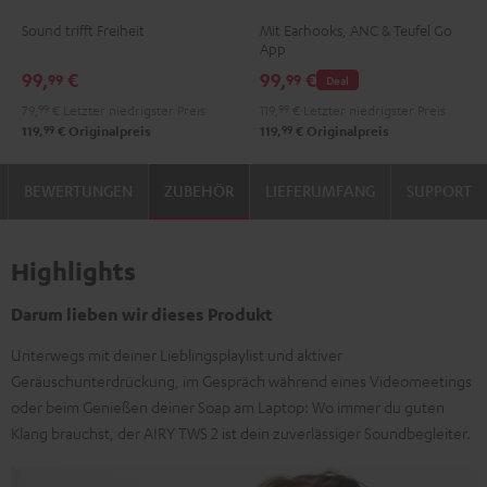
TWS
TWS
TWS
TWS
TWS
TWS
Sound trifft Freiheit
Mit Earhooks, ANC & Teufel Go
Moon
Night
2
2
2
2
App
Gray
Black
Misty
Moon
Night
Space
99,
€
99,
€
99
99
Deal
Green
Gray
Black
Blue
79,
99
€
Letzter niedrigster Preis
119,
99
€
Letzter niedrigster Preis
99
99
119,
€
Originalpreis
119,
€
Originalpreis
BEWERTUNGEN
ZUBEHÖR
LIEFERUMFANG
SUPPORT
Highlights
Darum lieben wir dieses Produkt
Unterwegs mit deiner Lieblingsplaylist und aktiver
Geräuschunterdrückung, im Gespräch während eines Videomeetings
oder beim Genießen deiner Soap am Laptop: Wo immer du guten
Klang brauchst, der AIRY TWS 2 ist dein zuverlässiger Soundbegleiter.