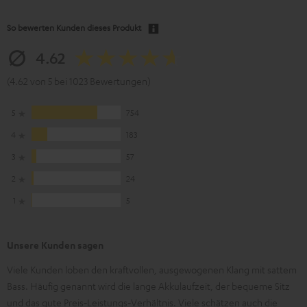
So bewerten Kunden dieses Produkt
4.62
(4.62 von 5 bei 1023 Bewertungen)
5
754
4
183
3
57
2
24
1
5
Unsere Kunden sagen
Viele Kunden loben den kraftvollen, ausgewogenen Klang mit sattem
Bass. Häufig genannt wird die lange Akkulaufzeit, der bequeme Sitz
und das gute Preis‑Leistungs‑Verhältnis. Viele schätzen auch die