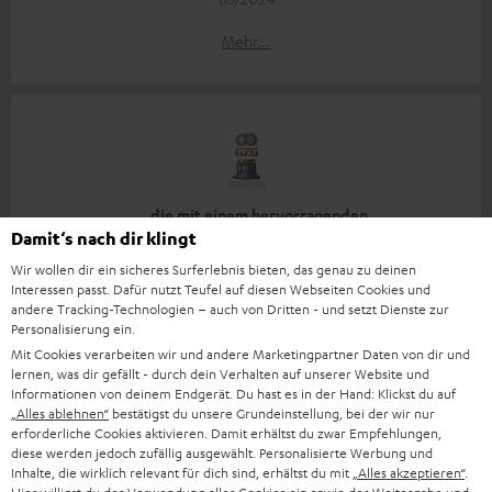
Mehr...
„… die mit einem hervorragenden
Preis-/Leistungsverhältnis und tollem Klangerlebnis…“
Damit‘s nach dir klingt
Wir wollen dir ein sicheres Surferlebnis bieten, das genau zu deinen
www.gamezgeneration.de
Interessen passt. Dafür nutzt Teufel auf diesen Webseiten Cookies und
30.04.2024
andere Tracking-Technologien – auch von Dritten - und setzt Dienste zur
Personalisierung ein.
Mehr...
Mit Cookies verarbeiten wir und andere Marketingpartner Daten von dir und
lernen, was dir gefällt - durch dein Verhalten auf unserer Website und
Informationen von deinem Endgerät. Du hast es in der Hand: Klickst du auf
„Alles ablehnen“
bestätigst du unsere Grundeinstellung, bei der wir nur
erforderliche Cookies aktivieren. Damit erhältst du zwar Empfehlungen,
diese werden jedoch zufällig ausgewählt. Personalisierte Werbung und
Inhalte, die wirklich relevant für dich sind, erhältst du mit
„Alles akzeptieren“
.