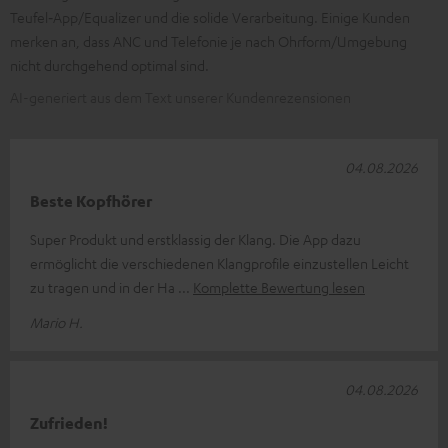
Teufel‑App/Equalizer und die solide Verarbeitung. Einige Kunden
merken an, dass ANC und Telefonie je nach Ohrform/Umgebung
nicht durchgehend optimal sind.
AI-generiert aus dem Text unserer Kundenrezensionen
04.08.2026
Beste Kopfhörer
Super Produkt und erstklassig der Klang. Die App dazu
ermöglicht die verschiedenen Klangprofile einzustellen Leicht
zu tragen und in der Ha
Komplette Bewertung lesen
Mario H.
04.08.2026
Zufrieden!