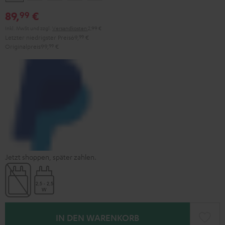
Black
White
Red
Green
Blue
89,
€
99
Inkl. MwSt
und zzgl.
Versandkosten
2,99 €
Letzter niedrigster Preis
69,
99
€
Originalpreis
99,
99
€
Jetzt shoppen, später zahlen.
IN DEN WARENKORB