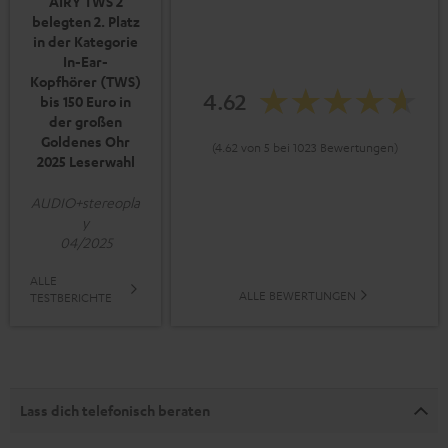
AIRY TWS 2
belegten 2. Platz
in der Kategorie
In-Ear-
Kopfhörer (TWS)
4.62
bis 150 Euro in
der großen
Goldenes Ohr
(4.62 von 5 bei 1023 Bewertungen)
2025 Leserwahl
AUDIO+stereopla
y
04/2025
ALLE
ALLE BEWERTUNGEN
TESTBERICHTE
Lass dich telefonisch beraten