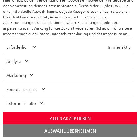
Hier willigst du der Verwendung aller Cookies ein sowie der Weitergabe und
der Verarbeitung deiner Daten in Staaten außerhalb der EU/des EWR. Für
„Der Sound hat uns sofort überzeugt…“
eine individuelle Auswahl kannst du jede Kategorie auch einzeln aktivieren
bzw. deaktivieren und mit
„Auswahl übernehmen“
bestätigen.
www.play-experience.com
Alle Einwilligungen kannst du unter „Daten-Einstellungen“ jederzeit
19.04.2024
anpassen und mit Wirkung für die Zukunft widerrufen. Schau dir für weitere
Informationen auch unsere
Datenschutzerklärung
und das
Impressum
an.
Mehr...
Erforderlich
Immer aktiv
Analyse
Marketing
„Ordentliche In-Ears zum vernünftigen Preis!“
Personalisierung
www.gamezoom.net
Externe Inhalte
11.04.2024
ALLES AKZEPTIEREN
Mehr...
Chat
AUSWAHL ÜBERNEHMEN
starten