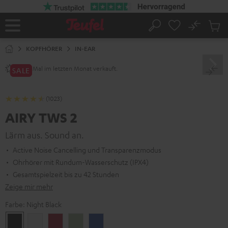
ZUM
NHALT
RINGEN
No
Abs
Startseite
Suche
Artike
im
KOPFHÖRER
IN-EAR
Waren
Mal im letzten Monat verkauft.
2800+
SALE
(1023)
AIRY TWS 2
Lärm aus. Sound an.
Active Noise Cancelling und Transparenzmodus
Ohrhörer mit Rundum-Wasserschutz (IPX4)
Gesamtspielzeit bis zu 42 Stunden
Zeige mir mehr
Farbe:
Night Black
Night
Pure
Ruby
Sage
Space