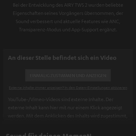
Bei der Entwicklung des AIRY TWS 2 wurden beliebte
Eigenschaften seines Vorgängers übernommen, der
Sound verbessert und aktuelle Features wie ANC,
Transparenz-Modus und App-Support ergänzt.
An dieser Stelle befindet sich ein Video
EINMALIG ZUSTIMMEN UND ANZEIGEN
Externe Inhalte immer anzeigen? In den Daten‑Einstellungen aktivieren
YouTube-/Vimeo-Videos sind externe Inhalte. Der
externe Inhalt kann hier mit nur einem Klick angezeigt
werden. Mit dem Anklicken des Inhalts wird zugestimmt,
dass externe Inhalte angezeigt werden. Dabei können
personenbezogene Daten an Drittplattformen
Sound für deinen Moment!