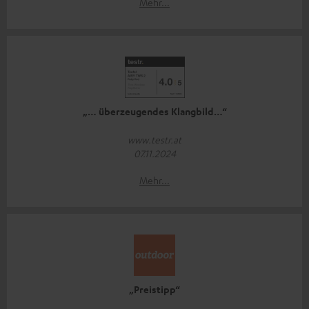
Mehr...
„… überzeugendes Klangbild…“
www.testr.at
07.11.2024
Mehr...
„Preistipp“