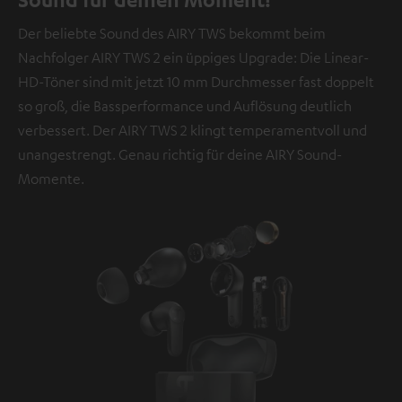
übermittelt werden.
Weitere Informationen sind in der
Der beliebte Sound des AIRY TWS bekommt beim
Datenschutzerklärung unter I zu finden
.
Nachfolger AIRY TWS 2 ein üppiges Upgrade: Die Linear-
HD-Töner sind mit jetzt 10 mm Durchmesser fast doppelt
so groß, die Bassperformance und Auflösung deutlich
verbessert. Der AIRY TWS 2 klingt temperamentvoll und
unangestrengt. Genau richtig für deine AIRY Sound-
Momente.