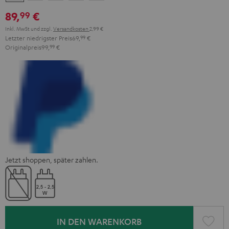
Black
White
Red
Green
Blue
89,
€
99
Inkl. MwSt
und zzgl.
Versandkosten
2,99 €
Letzter niedrigster Preis
69,
99
€
Originalpreis
99,
99
€
Jetzt shoppen, später zahlen.
IN DEN WARENKORB