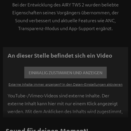
Bei der Entwicklung des AIRY TWS 2 wurden beliebte
Eigenschaften seines Vorgängers übernommen, der
Sound verbessert und aktuelle Features wie ANC,
Transparenz-Modus und App-Support ergänzt.
An dieser Stelle befindet sich ein Video
EINMALIG ZUSTIMMEN UND ANZEIGEN
Externe Inhalte immer anzeigen? In den Daten‑Einstellungen aktivieren
YouTube-/Vimeo-Videos sind externe Inhalte. Der
externe Inhalt kann hier mit nur einem Klick angezeigt
werden. Mit dem Anklicken des Inhalts wird zugestimmt,
dass externe Inhalte angezeigt werden. Dabei können
personenbezogene Daten an Drittplattformen
Sound für deinen Moment!