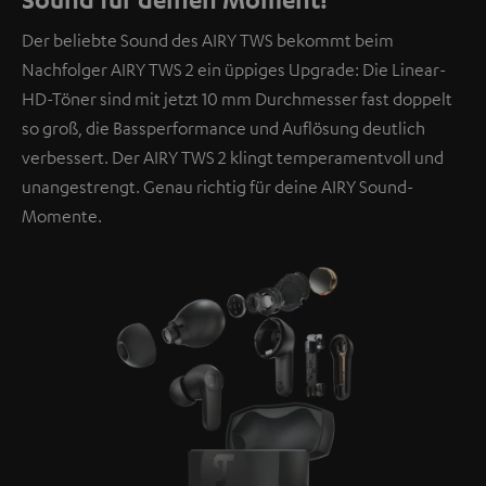
übermittelt werden.
Weitere Informationen sind in der
Der beliebte Sound des AIRY TWS bekommt beim
Datenschutzerklärung unter I zu finden
.
Nachfolger AIRY TWS 2 ein üppiges Upgrade: Die Linear-
HD-Töner sind mit jetzt 10 mm Durchmesser fast doppelt
so groß, die Bassperformance und Auflösung deutlich
verbessert. Der AIRY TWS 2 klingt temperamentvoll und
unangestrengt. Genau richtig für deine AIRY Sound-
Momente.