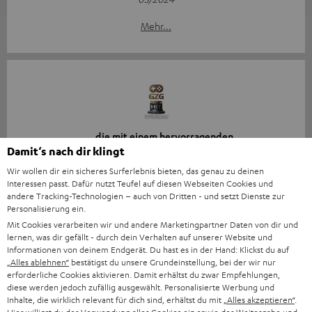
Mehr...
„… die mit einem hervorragenden
Preis-/Leistungsverhältnis und tollem Klangerlebnis…“
Damit‘s nach dir klingt
Wir wollen dir ein sicheres Surferlebnis bieten, das genau zu deinen
www.gamezgeneration.de
Interessen passt. Dafür nutzt Teufel auf diesen Webseiten Cookies und
30.04.2024
andere Tracking-Technologien – auch von Dritten - und setzt Dienste zur
Personalisierung ein.
Mehr...
Mit Cookies verarbeiten wir und andere Marketingpartner Daten von dir und
lernen, was dir gefällt - durch dein Verhalten auf unserer Website und
Informationen von deinem Endgerät. Du hast es in der Hand: Klickst du auf
„Alles ablehnen“
bestätigst du unsere Grundeinstellung, bei der wir nur
erforderliche Cookies aktivieren. Damit erhältst du zwar Empfehlungen,
diese werden jedoch zufällig ausgewählt. Personalisierte Werbung und
Inhalte, die wirklich relevant für dich sind, erhältst du mit
„Alles akzeptieren“
.