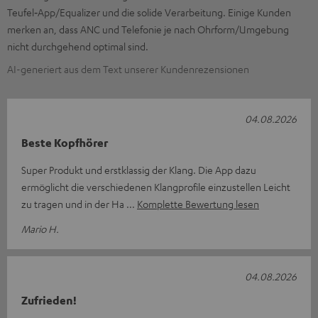
Teufel‑App/Equalizer und die solide Verarbeitung. Einige Kunden
merken an, dass ANC und Telefonie je nach Ohrform/Umgebung
nicht durchgehend optimal sind.
AI-generiert aus dem Text unserer Kundenrezensionen
04.08.2026
Beste Kopfhörer
Super Produkt und erstklassig der Klang. Die App dazu
ermöglicht die verschiedenen Klangprofile einzustellen Leicht
zu tragen und in der Ha
Komplette Bewertung lesen
Mario H.
04.08.2026
Zufrieden!