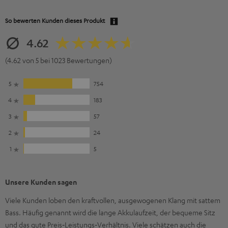
So bewerten Kunden dieses Produkt
4.62
(4.62 von 5 bei 1023 Bewertungen)
5
754
4
183
3
57
2
24
1
5
Unsere Kunden sagen
Viele Kunden loben den kraftvollen, ausgewogenen Klang mit sattem
Bass. Häufig genannt wird die lange Akkulaufzeit, der bequeme Sitz
und das gute Preis‑Leistungs‑Verhältnis. Viele schätzen auch die