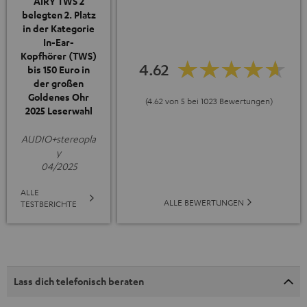
AIRY TWS 2
belegten 2. Platz
in der Kategorie
In-Ear-
Kopfhörer (TWS)
4.62
bis 150 Euro in
der großen
Goldenes Ohr
(4.62 von 5 bei 1023 Bewertungen)
2025 Leserwahl
AUDIO+stereopla
y
04/2025
ALLE
ALLE BEWERTUNGEN
TESTBERICHTE
Lass dich telefonisch beraten