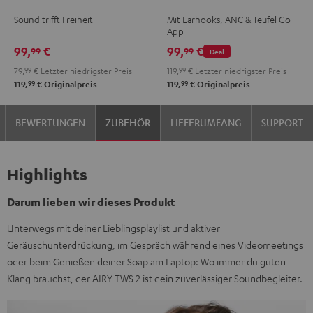
TWS
TWS
TWS
TWS
TWS
TWS
Sound trifft Freiheit
Mit Earhooks, ANC & Teufel Go
Moon
Night
2
2
2
2
App
Gray
Black
Misty
Moon
Night
Space
99,
€
99,
€
99
99
Deal
Green
Gray
Black
Blue
79,
99
€
Letzter niedrigster Preis
119,
99
€
Letzter niedrigster Preis
99
99
119,
€
Originalpreis
119,
€
Originalpreis
BEWERTUNGEN
ZUBEHÖR
LIEFERUMFANG
SUPPORT
Highlights
Darum lieben wir dieses Produkt
Unterwegs mit deiner Lieblingsplaylist und aktiver
Geräuschunterdrückung, im Gespräch während eines Videomeetings
oder beim Genießen deiner Soap am Laptop: Wo immer du guten
Klang brauchst, der AIRY TWS 2 ist dein zuverlässiger Soundbegleiter.