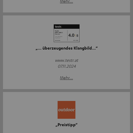
Mehr...
„… überzeugendes Klangbild…“
www.testr.at
07.11.2024
Mehr...
„Preistipp“