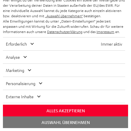
Hier willigst du der Verwendung aller Cookies ein sowie der Weitergabe und
der Verarbeitung deiner Daten in Staaten außerhalb der EU/des EWR. Für
„Der Sound hat uns sofort überzeugt…“
eine individuelle Auswahl kannst du jede Kategorie auch einzeln aktivieren
bzw. deaktivieren und mit
„Auswahl übernehmen“
bestätigen.
www.play-experience.com
Alle Einwilligungen kannst du unter „Daten-Einstellungen“ jederzeit
19.04.2024
anpassen und mit Wirkung für die Zukunft widerrufen. Schau dir für weitere
Informationen auch unsere
Datenschutzerklärung
und das
Impressum
an.
Mehr...
Erforderlich
Immer aktiv
Analyse
Marketing
„Ordentliche In-Ears zum vernünftigen Preis!“
Personalisierung
www.gamezoom.net
Externe Inhalte
11.04.2024
ALLES AKZEPTIEREN
Mehr...
Chat
AUSWAHL ÜBERNEHMEN
starten