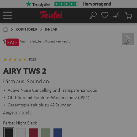
ZUM
NHALT
RINGEN
No
Abs
Startseite
Suche
Artike
im
KOPFHÖRER
IN-EAR
Waren
Mal im letzten Monat verkauft.
2800+
SALE
(1023)
AIRY TWS 2
Lärm aus. Sound an.
Active Noise Cancelling und Transparenzmodus
Ohrhörer mit Rundum-Wasserschutz (IPX4)
Gesamtspielzeit bis zu 42 Stunden
Zeige mir mehr
Farbe:
Night Black
Night
Pure
Ruby
Sage
Space