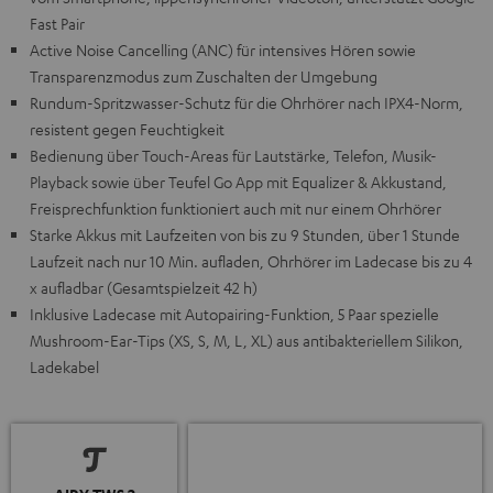
Fast Pair
Active Noise Cancelling (ANC) für intensives Hören sowie
Transparenzmodus zum Zuschalten der Umgebung
Rundum-Spritzwasser-Schutz für die Ohrhörer nach IPX4-Norm,
resistent gegen Feuchtigkeit
Bedienung über Touch-Areas für Lautstärke, Telefon, Musik-
Playback sowie über Teufel Go App mit Equalizer & Akkustand,
Freisprechfunktion funktioniert auch mit nur einem Ohrhörer
Starke Akkus mit Laufzeiten von bis zu 9 Stunden, über 1 Stunde
Laufzeit nach nur 10 Min. aufladen, Ohrhörer im Ladecase bis zu 4
x aufladbar (Gesamtspielzeit 42 h)
Inklusive Ladecase mit Autopairing-Funktion, 5 Paar spezielle
Mushroom-Ear-Tips (XS, S, M, L, XL) aus antibakteriellem Silikon,
Ladekabel