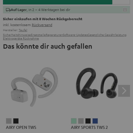
, in 2 – 4 Werktagen bei dir
Auf Lager
Sicher einkaufen mit 8 Wochen Rückgaberecht
inkl. kostenlosem
Rückversand
Hersteller:
Teufel
Sicherheitshinweise
Ersatzteile
Reparaturen
Software-Updates
Gesetzliche Gewährleistung
Elektrogeräte Rücknahme
Das könnte dir auch gefallen
AIRY
AIRY
AIRY
AIRY
AIRY
AIRY
AIRY OPEN TWS
AIRY SPORTS TWS 2
OPEN
OPEN
SPORTS
SPORTS
SPORTS
SPORTS