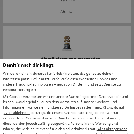
Mehr...
„… die mit einem hervorragenden
Preis-/Leistungsverhältnis und tollem Klangerlebnis…“
Damit‘s nach dir klingt
Wir wollen dir ein sicheres Surferlebnis bieten, das genau zu deinen
www.gamezgeneration.de
Interessen passt. Dafür nutzt Teufel auf diesen Webseiten Cookies und
30.04.2024
andere Tracking-Technologien – auch von Dritten - und setzt Dienste zur
Personalisierung ein.
Mehr...
Mit Cookies verarbeiten wir und andere Marketingpartner Daten von dir und
lernen, was dir gefällt - durch dein Verhalten auf unserer Website und
Informationen von deinem Endgerät. Du hast es in der Hand: Klickst du auf
„Alles ablehnen“
bestätigst du unsere Grundeinstellung, bei der wir nur
erforderliche Cookies aktivieren. Damit erhältst du zwar Empfehlungen,
diese werden jedoch zufällig ausgewählt. Personalisierte Werbung und
Inhalte, die wirklich relevant für dich sind, erhältst du mit
„Alles akzeptieren“
.