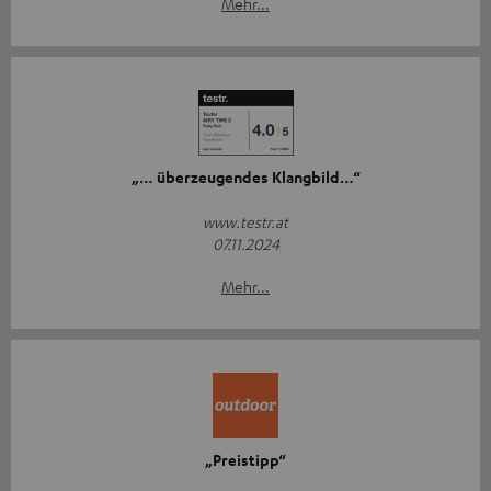
Mehr...
„… überzeugendes Klangbild…“
www.testr.at
07.11.2024
Mehr...
„Preistipp“