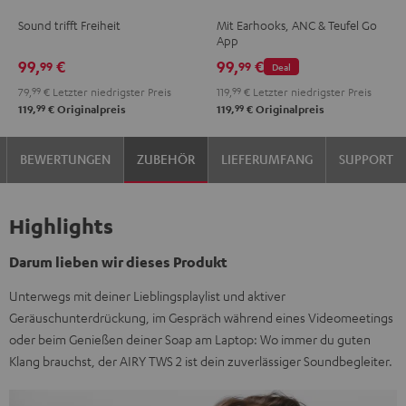
TWS
TWS
TWS
TWS
TWS
TWS
Sound trifft Freiheit
Mit Earhooks, ANC & Teufel Go
Moon
Night
2
2
2
2
App
Gray
Black
Misty
Moon
Night
Space
99,
€
99,
€
99
99
Deal
Green
Gray
Black
Blue
79,
99
€
Letzter niedrigster Preis
119,
99
€
Letzter niedrigster Preis
99
99
119,
€
Originalpreis
119,
€
Originalpreis
BEWERTUNGEN
ZUBEHÖR
LIEFERUMFANG
SUPPORT
Highlights
Darum lieben wir dieses Produkt
Unterwegs mit deiner Lieblingsplaylist und aktiver
Geräuschunterdrückung, im Gespräch während eines Videomeetings
oder beim Genießen deiner Soap am Laptop: Wo immer du guten
Klang brauchst, der AIRY TWS 2 ist dein zuverlässiger Soundbegleiter.