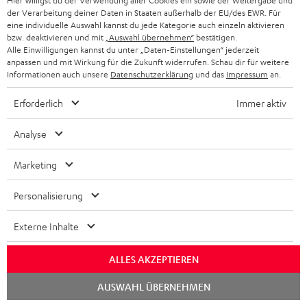
Hier willigst du der Verwendung aller Cookies ein sowie der Weitergabe und
der Verarbeitung deiner Daten in Staaten außerhalb der EU/des EWR. Für
„Der Sound hat uns sofort überzeugt…“
eine individuelle Auswahl kannst du jede Kategorie auch einzeln aktivieren
bzw. deaktivieren und mit
„Auswahl übernehmen“
bestätigen.
www.play-experience.com
Alle Einwilligungen kannst du unter „Daten-Einstellungen“ jederzeit
19.04.2024
anpassen und mit Wirkung für die Zukunft widerrufen. Schau dir für weitere
Informationen auch unsere
Datenschutzerklärung
und das
Impressum
an.
Mehr...
Erforderlich
Immer aktiv
Analyse
Marketing
„Ordentliche In-Ears zum vernünftigen Preis!“
Personalisierung
www.gamezoom.net
Externe Inhalte
11.04.2024
ALLES AKZEPTIEREN
Mehr...
Chat
AUSWAHL ÜBERNEHMEN
starten