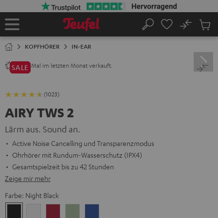
ZUM
NHALT
RINGEN
No
Abs
Startseite
Suche
Artike
im
KOPFHÖRER
IN-EAR
Waren
Mal im letzten Monat verkauft.
2800+
SALE
(1023)
AIRY TWS 2
Lärm aus. Sound an.
Active Noise Cancelling und Transparenzmodus
Ohrhörer mit Rundum-Wasserschutz (IPX4)
Gesamtspielzeit bis zu 42 Stunden
Zeige mir mehr
Farbe:
Night Black
Night
Pure
Ruby
Sage
Space