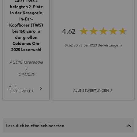
AIRY TWS 2
belegten 2. Platz
in der Kategorie
In-Ear-
Kopfhörer (TWS)
4.62
bis 150 Euro in
der großen
Goldenes Ohr
(4.62 von 5 bei 1023 Bewertungen)
2025 Leserwahl
AUDIO+stereopla
y
04/2025
ALLE
ALLE BEWERTUNGEN
TESTBERICHTE
Lass dich telefonisch beraten