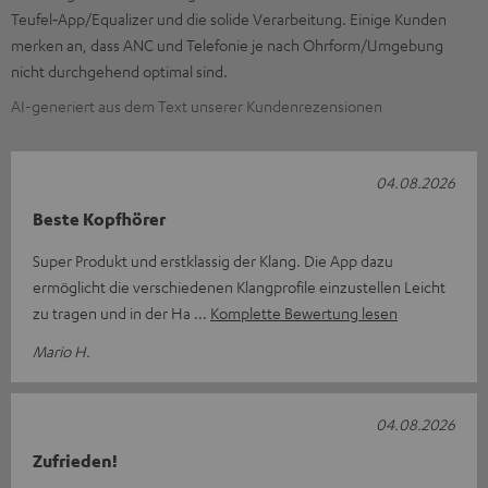
Teufel‑App/Equalizer und die solide Verarbeitung. Einige Kunden
merken an, dass ANC und Telefonie je nach Ohrform/Umgebung
nicht durchgehend optimal sind.
AI-generiert aus dem Text unserer Kundenrezensionen
04.08.2026
Beste Kopfhörer
Super Produkt und erstklassig der Klang. Die App dazu
ermöglicht die verschiedenen Klangprofile einzustellen Leicht
zu tragen und in der Ha
Komplette Bewertung lesen
Mario H.
04.08.2026
Zufrieden!