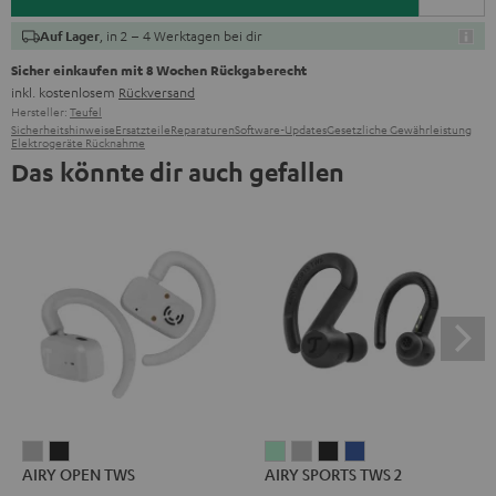
, in 2 – 4 Werktagen bei dir
Auf Lager
Sicher einkaufen mit 8 Wochen Rückgaberecht
inkl. kostenlosem
Rückversand
Hersteller:
Teufel
Sicherheitshinweise
Ersatzteile
Reparaturen
Software-Updates
Gesetzliche Gewährleistung
Elektrogeräte Rücknahme
Das könnte dir auch gefallen
AIRY
AIRY
AIRY
AIRY
AIRY
AIRY
AIRY OPEN TWS
AIRY SPORTS TWS 2
OPEN
OPEN
SPORTS
SPORTS
SPORTS
SPORTS