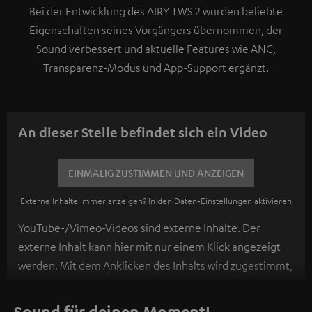
Bei der Entwicklung des AIRY TWS 2 wurden beliebte
Eigenschaften seines Vorgängers übernommen, der
Sound verbessert und aktuelle Features wie ANC,
Transparenz-Modus und App-Support ergänzt.
An dieser Stelle befindet sich ein Video
EINMALIG ZUSTIMMEN UND ANZEIGEN
Externe Inhalte immer anzeigen? In den Daten‑Einstellungen aktivieren
YouTube-/Vimeo-Videos sind externe Inhalte. Der
externe Inhalt kann hier mit nur einem Klick angezeigt
werden. Mit dem Anklicken des Inhalts wird zugestimmt,
dass externe Inhalte angezeigt werden. Dabei können
personenbezogene Daten an Drittplattformen
Sound für deinen Moment!