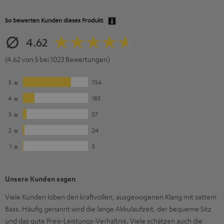
So bewerten Kunden dieses Produkt
4.62
(4.62 von 5 bei 1023 Bewertungen)
5
754
4
183
3
57
2
24
1
5
Unsere Kunden sagen
Viele Kunden loben den kraftvollen, ausgewogenen Klang mit sattem
Bass. Häufig genannt wird die lange Akkulaufzeit, der bequeme Sitz
und das gute Preis‑Leistungs‑Verhältnis. Viele schätzen auch die