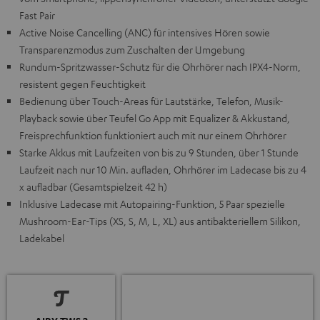
Fast Pair
Active Noise Cancelling (ANC) für intensives Hören sowie
Transparenzmodus zum Zuschalten der Umgebung
Rundum-Spritzwasser-Schutz für die Ohrhörer nach IPX4-Norm,
resistent gegen Feuchtigkeit
Bedienung über Touch-Areas für Lautstärke, Telefon, Musik-
Playback sowie über Teufel Go App mit Equalizer & Akkustand,
Freisprechfunktion funktioniert auch mit nur einem Ohrhörer
Starke Akkus mit Laufzeiten von bis zu 9 Stunden, über 1 Stunde
Laufzeit nach nur 10 Min. aufladen, Ohrhörer im Ladecase bis zu 4
x aufladbar (Gesamtspielzeit 42 h)
Inklusive Ladecase mit Autopairing-Funktion, 5 Paar spezielle
Mushroom-Ear-Tips (XS, S, M, L, XL) aus antibakteriellem Silikon,
Ladekabel