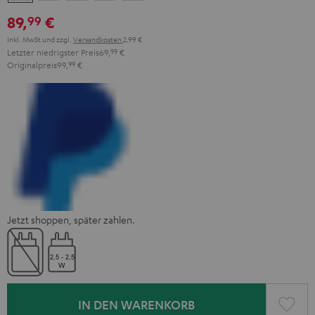
Black
White
Red
Green
Blue
89,
€
99
Inkl. MwSt
und zzgl.
Versandkosten
2,99 €
Letzter niedrigster Preis
69,
99
€
Originalpreis
99,
99
€
Jetzt shoppen, später zahlen.
IN DEN WARENKORB