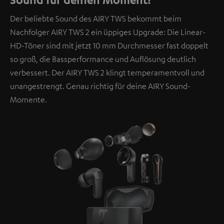
übermittelt werden.
Weitere Informationen sind in der
Der beliebte Sound des AIRY TWS bekommt beim
Datenschutzerklärung unter I zu finden
.
Nachfolger AIRY TWS 2 ein üppiges Upgrade: Die Linear-
HD-Töner sind mit jetzt 10 mm Durchmesser fast doppelt
so groß, die Bassperformance und Auflösung deutlich
verbessert. Der AIRY TWS 2 klingt temperamentvoll und
unangestrengt. Genau richtig für deine AIRY Sound-
Momente.