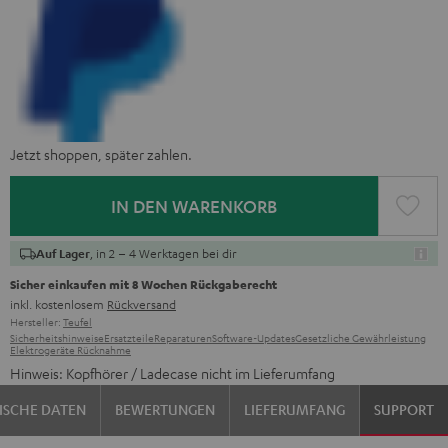
Jetzt shoppen, später zahlen.
IN DEN WARENKORB
, in 2 – 4 Werktagen bei dir
Auf Lager
Sicher einkaufen mit 8 Wochen Rückgaberecht
inkl. kostenlosem
Rückversand
Hersteller:
Teufel
Sicherheitshinweise
Ersatzteile
Reparaturen
Software-Updates
Gesetzliche Gewährleistung
Elektrogeräte Rücknahme
Hinweis: Kopfhörer / Ladecase nicht im Lieferumfang
ISCHE DATEN
BEWERTUNGEN
LIEFERUMFANG
SUPPORT