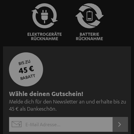
BIS ZU
45 €
RABATT
N
Wähle deinen Gutschein!
Melde dich für den Newsletter an und erhalte bis zu
e
45 € als Dankeschön.
w
s
JETZT
EMAIL
l
ANME