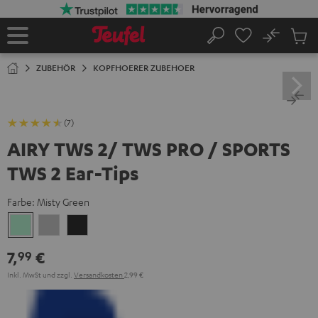
ZUM
NHALT
RINGEN
No
Abs
Startseite
Suche
Artike
im
ZUBEHÖR
KOPFHOERER ZUBEHOER
Waren
(7)
AIRY TWS 2/ TWS PRO / SPORTS
TWS 2 Ear-Tips
Farbe:
Misty Green
Misty
Moon
Night
Green
Gray
Black
7,
€
99
Inkl. MwSt
und zzgl.
Versandkosten
2,99 €