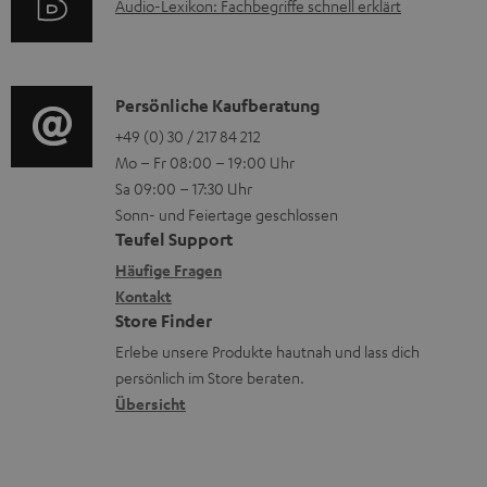
A
Audio-Lexikon: Fachbegriffe schnell erklärt
t
i
n
u
r
o
z
d
o
n
u
i
K
Persönliche Kaufberatung
g
e
m
o
o
+49 (0) 30 / 217 84 212
e
n
V
Mo – Fr 08:00 – 19:00 Uhr
-
n
r
z
e
Sa 09:00 – 17:30 Uhr
L
t
ä
u
r
Sonn- und Feiertage geschlossen
e
a
t
Teufel Support
r
s
x
k
e
Häufige Fragen
G
a
i
Kontakt
t
R
a
n
Store Finder
k
d
ü
r
d
Erlebe unsere Produkte hautnah und lass dich
o
a
c
a
persönlich im Store beraten.
n
t
k
Übersicht
n
e
n
t
n
a
i