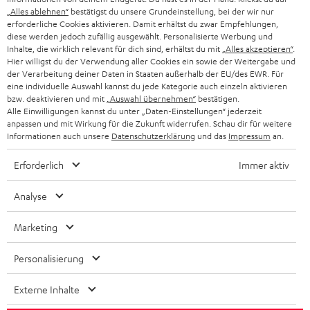
„Alles ablehnen“
bestätigst du unsere Grundeinstellung, bei der wir nur
SCHWEIZ
BLUETOOTH-LAUTSPRECHER
PARTNERPROGRAMM
erforderliche Cookies aktivieren. Damit erhältst du zwar Empfehlungen,
diese werden jedoch zufällig ausgewählt. Personalisierte Werbung und
KOPFHÖRER
Inhalte, die wirklich relevant für dich sind, erhältst du mit
„Alles akzeptieren“
.
NIEDERLANDE
BLOG
Hier willigst du der Verwendung aller Cookies ein sowie der Weitergabe und
der Verarbeitung deiner Daten in Staaten außerhalb der EU/des EWR. Für
BLUETOOTH-KOPFHÖRER
NEWSLETTER
eine individuelle Auswahl kannst du jede Kategorie auch einzeln aktivieren
BELGIEN
bzw. deaktivieren und mit
„Auswahl übernehmen“
bestätigen.
STEREOANLAGEN
Alle Einwilligungen kannst du unter „Daten-Einstellungen“ jederzeit
STORES
anpassen und mit Wirkung für die Zukunft widerrufen. Schau dir für weitere
FRANKREICH
LAUTSPRECHER
Informationen auch unsere
Datenschutzerklärung
und das
Impressum
an.
DEINE VORTEILE BEI TEUFEL
Erforderlich
Immer aktiv
POLEN
ULTIMA-SERIE
TEUFEL STORY
Analyse
IN-EAR-KOPFHÖRER
SPANIEN
UNSER MANAGEMENT
Marketing
FANSHOP
NACHHALTIGKEIT
ITALIEN
NEUHEITEN
Personalisierung
Technische Änderungen, Tippfehler und Irrtum vorbehalten. Das auf unseren
UNSERE WERTE
Fotos abgebildete Zubehör ist nicht im Lieferumfang enthalten. Etwaige
USA
Entsorgungsgebühren für Batterien sind im Preis inbegriffen.
Externe Inhalte
BILDUNGSRABATT