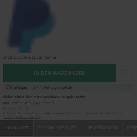
Jetzt shoppen, später zahlen.
IN DEN WARENKORB
, in 2 – 4 Werktagen bei dir
Auf Lager
Sicher einkaufen mit 8 Wochen Rückgaberecht
inkl. kostenlosem
Rückversand
Hersteller:
Teufel
Sicherheitshinweise
Ersatzteile
Reparaturen
Software-Updates
Gesetzliche Gewährleistung
Elektrogeräte Rücknahme
HIGHLIGHTS
TECHNISCHE DATEN
BEWERTUNGEN
LIE