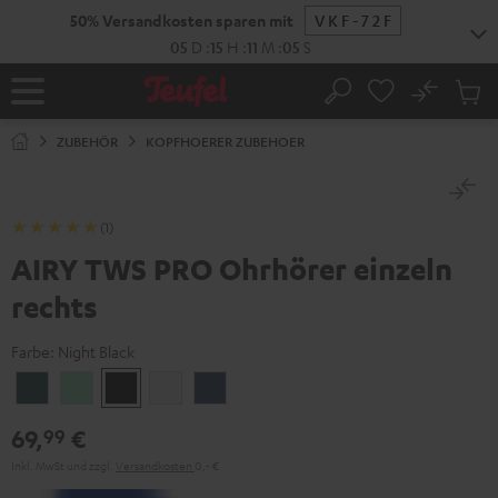
ZUM
50% Versandkosten sparen mit
VKF-72F
NHALT
RINGEN
05
D
:
15
H
:
11
M
:
04
S
No
Abs
Startseite
Suche
Artike
im
ZUBEHÖR
KOPFHOERER ZUBEHOER
Waren
(1)
AIRY TWS PRO Ohrhörer einzeln
rechts
Farbe:
Night Black
Cosmic
Misty
Night
Silver
Steel
Teal
Green
Black
White
Blue
69,
€
99
Inkl. MwSt
und zzgl.
Versandkosten
0,‐ €