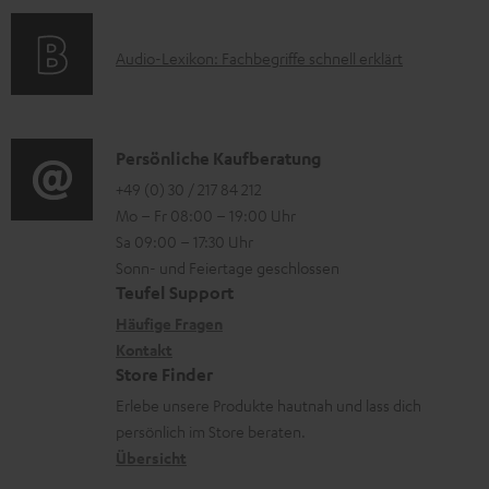
e
a
n
k
t
e
A
Audio-Lexikon: Fachbegriffe schnell erklärt
t
i
n
u
r
o
z
d
o
n
u
i
K
Persönliche Kaufberatung
g
e
m
o
o
+49 (0) 30 / 217 84 212
e
n
V
Mo – Fr 08:00 – 19:00 Uhr
-
n
r
z
e
Sa 09:00 – 17:30 Uhr
L
t
ä
u
r
Sonn- und Feiertage geschlossen
e
a
t
Teufel Support
r
s
x
k
e
Häufige Fragen
G
a
i
Kontakt
t
R
a
n
Store Finder
k
d
ü
r
d
Erlebe unsere Produkte hautnah und lass dich
o
a
c
a
persönlich im Store beraten.
n
t
k
Übersicht
n