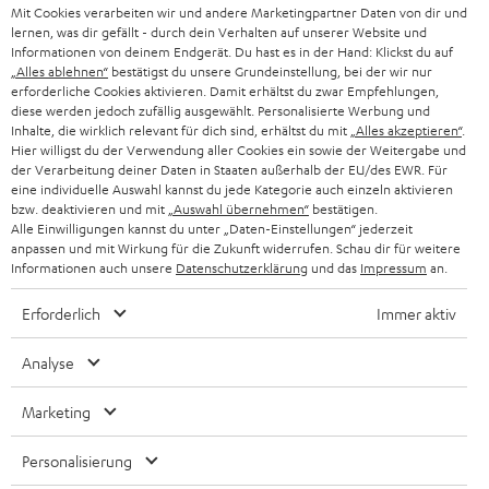
g
Mit Cookies verarbeiten wir und andere Marketingpartner Daten von dir und
ÖSTERREICH
SMART HOME
lernen, was dir gefällt - durch dein Verhalten auf unserer Website und
GESCHÄFTSKUNDEN
Informationen von deinem Endgerät. Du hast es in der Hand: Klickst du auf
„Alles ablehnen“
bestätigst du unsere Grundeinstellung, bei der wir nur
SCHWEIZ
BLUETOOTH-LAUTSPRECHER
PARTNERPROGRAMM
erforderliche Cookies aktivieren. Damit erhältst du zwar Empfehlungen,
diese werden jedoch zufällig ausgewählt. Personalisierte Werbung und
KOPFHÖRER
Inhalte, die wirklich relevant für dich sind, erhältst du mit
„Alles akzeptieren“
.
NIEDERLANDE
BLOG
Hier willigst du der Verwendung aller Cookies ein sowie der Weitergabe und
der Verarbeitung deiner Daten in Staaten außerhalb der EU/des EWR. Für
BLUETOOTH-KOPFHÖRER
NEWSLETTER
eine individuelle Auswahl kannst du jede Kategorie auch einzeln aktivieren
BELGIEN
bzw. deaktivieren und mit
„Auswahl übernehmen“
bestätigen.
STEREOANLAGEN
Alle Einwilligungen kannst du unter „Daten-Einstellungen“ jederzeit
STORES
anpassen und mit Wirkung für die Zukunft widerrufen. Schau dir für weitere
FRANKREICH
LAUTSPRECHER
Informationen auch unsere
Datenschutzerklärung
und das
Impressum
an.
DEINE VORTEILE BEI TEUFEL
Erforderlich
Immer aktiv
POLEN
ULTIMA-SERIE
TEUFEL STORY
Analyse
IN-EAR-KOPFHÖRER
SPANIEN
UNSER MANAGEMENT
Marketing
FANSHOP
NACHHALTIGKEIT
ITALIEN
NEUHEITEN
Personalisierung
Technische Änderungen, Tippfehler und Irrtum vorbehalten. Das auf unseren
UNSERE WERTE
Fotos abgebildete Zubehör ist nicht im Lieferumfang enthalten. Etwaige