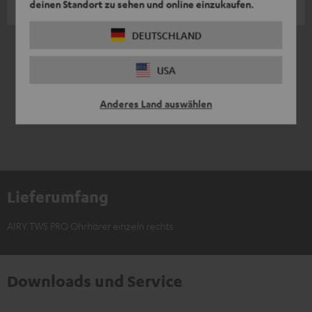
deinen Standort zu sehen und online einzukaufen.
Jacqueline B.
DEUTSCHLAND
1
/ 1
USA
Anderes Land auswählen
Lieferumfang
AIRY TWS PRO Ohrhörer einzeln rechts
Downloads und Service