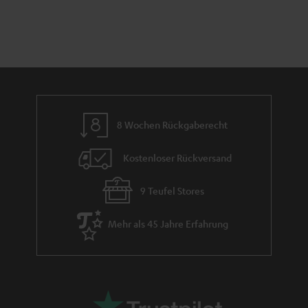
e
n
t
n
a
i
h
e
m
e
8 Wochen Rückgaberecht
Kostenloser Rückversand
9 Teufel Stores
Mehr als 45 Jahre Erfahrung