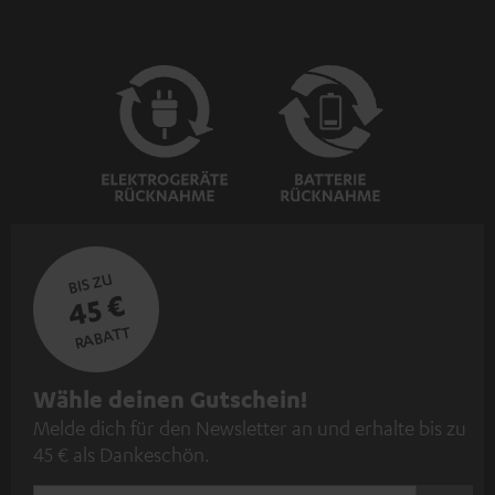
BIS ZU
45 €
RABATT
N
Wähle deinen Gutschein!
Melde dich für den Newsletter an und erhalte bis zu
e
45 € als Dankeschön.
w