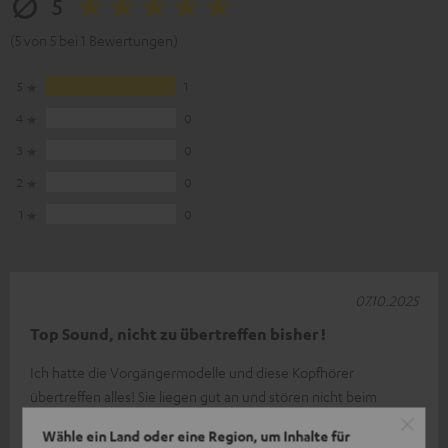
5
(5 von 5 bei 1 Bewertungen)
5
1
4
0
3
0
2
0
1
0
07.10.2025
Top Sound, nicht zu übertreffen bisher !
Ich hatte die Vorgängermodelle und diese Kopfhörer
übertreffen alles! Sie liegen gut an und stören nicht beim
Einschlafen weil man nicht aus
Komplette Bewertung lesen
Wähle ein Land oder eine Region, um Inhalte für