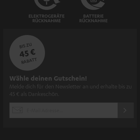
BIS ZU
45 €
RABATT
N
Wähle deinen Gutschein!
Melde dich für den Newsletter an und erhalte bis zu
e
45 € als Dankeschön.
w
s
JETZT
EMAIL
l
ANME
WIDGET
e
t