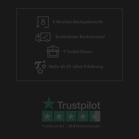
h
e
m
8 Wochen Rückgaberecht
e
Kostenloser Rückversand
9 Teufel Stores
Mehr als 45 Jahre Erfahrung