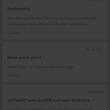
13.10.2023
Hochwertig
Nach dem Kauf der Airy TWS noch die Adapter nachbestellt,
somit passen die Kopfhörer in jedes Ohr. Empfehlung.
Carsten O.
06.08.2023
Passt, passt, passt
Passen super, ich habe sehr kleine Ohrringe!
Candy P.
17.05.2023
verTeufelT gute Qualität und super KuService
Ich habe große Ohrlöcher und nutze den Vorgänger. Ich