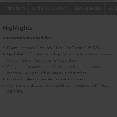
HIGHLIGHTS
TECHNISCHE DATEN
BEWERTUNGEN
LIE
Highlights
Die Vorteile im Überblick
Ersatz- und/oder Austausch-Silikon-Ear-Tips für AIRY TWS
Beinhaltet fünf unterschiedlich große, antibakterielle Ear-Tips aus
weichem Silikon (Größen XS, S, M, L und XL)
Geeignet zum Nachkauf bei Verlust oder Defekt eines oder
mehrerer Ear Tips aus dem Original-Lieferumfang
Erhältlich in allen Farben des Original-Kopfhörers
Auch passend als Zubehör/Ersatz für den Vorgänger AIRY TRUE
WIRELESS