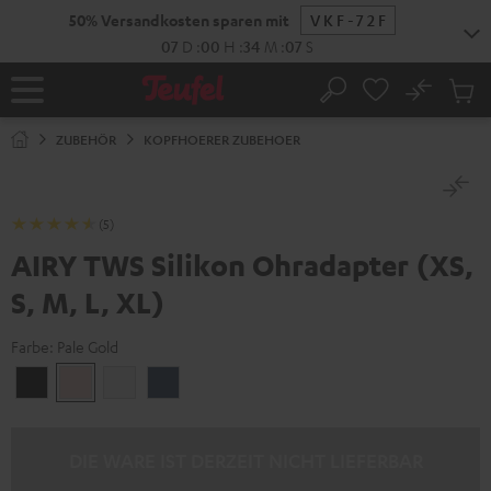
ZUM
50% Versandkosten sparen mit
VKF-72F
NHALT
RINGEN
07
D
:
00
H
:
34
M
:
07
S
No
Abs
Startseite
Suche
Artike
im
ZUBEHÖR
KOPFHOERER ZUBEHOER
Waren
(5)
AIRY TWS Silikon Ohradapter (XS,
S, M, L, XL)
Farbe:
Pale Gold
Night
Pale
Silver
Steel
Black
Gold
White
Blue
DIE WARE IST DERZEIT NICHT LIEFERBAR