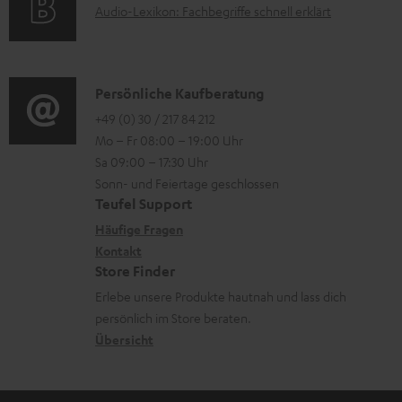
A
Audio-Lexikon: Fachbegriffe schnell erklärt
t
i
u
r
o
d
o
n
i
K
Persönliche Kaufberatung
g
e
o
o
+49 (0) 30 / 217 84 212
e
n
Mo – Fr 08:00 – 19:00 Uhr
-
n
r
z
Sa 09:00 – 17:30 Uhr
L
t
ä
u
Sonn- und Feiertage geschlossen
e
a
t
Teufel Support
r
x
k
e
Häufige Fragen
G
i
Kontakt
t
R
a
Store Finder
k
d
ü
r
Erlebe unsere Produkte hautnah und lass dich
o
a
c
a
persönlich im Store beraten.
n
t
k
Übersicht
n
e
n
t
n
a
i