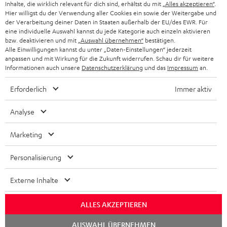
KOPFHÖRER
Inhalte, die wirklich relevant für dich sind, erhältst du mit
„Alles akzeptieren“
.
NIEDERLANDE
BLOG
Hier willigst du der Verwendung aller Cookies ein sowie der Weitergabe und
der Verarbeitung deiner Daten in Staaten außerhalb der EU/des EWR. Für
BLUETOOTH-KOPFHÖRER
NEWSLETTER
eine individuelle Auswahl kannst du jede Kategorie auch einzeln aktivieren
BELGIEN
bzw. deaktivieren und mit
„Auswahl übernehmen“
bestätigen.
STEREOANLAGEN
Alle Einwilligungen kannst du unter „Daten-Einstellungen“ jederzeit
STORES
anpassen und mit Wirkung für die Zukunft widerrufen. Schau dir für weitere
FRANKREICH
LAUTSPRECHER
Informationen auch unsere
Datenschutzerklärung
und das
Impressum
an.
DEINE VORTEILE BEI TEUFEL
Erforderlich
Immer aktiv
POLEN
ULTIMA-SERIE
TEUFEL STORY
Analyse
IN-EAR-KOPFHÖRER
SPANIEN
UNSER MANAGEMENT
Marketing
FANSHOP
NACHHALTIGKEIT
ITALIEN
NEUHEITEN
Personalisierung
Technische Änderungen, Tippfehler und Irrtum vorbehalten. Das auf unseren
UNSERE WERTE
Fotos abgebildete Zubehör ist nicht im Lieferumfang enthalten. Etwaige
USA
Entsorgungsgebühren für Batterien sind im Preis inbegriffen.
Externe Inhalte
BILDUNGSRABATT
©2026 Lautsprecher Teufel GmbH - All rights reserved.
WEITERE LÄNDER
ALLES AKZEPTIEREN
GESCHENKGUTSCHEIN
Chat
Impressum
AGB
Datenschutz
Daten-Einstellungen
EU Data Act
AUSWAHL ÜBERNEHMEN