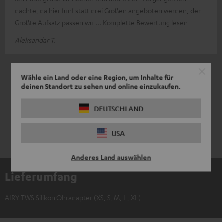
dachte, da hier fünf statt drei Größen angeboten werden, der
Größte Aufsatz passen wü
Komplette Bewertung lesen
Aleksandar T.
5
/ 5
Wähle ein Land oder eine Region, um Inhalte für
deinen Standort zu sehen und online einzukaufen.
DEUTSCHLAND
USA
Anderes Land auswählen
Lieferumfang
AIRY TWS Silikon Ohradapter (XS, S, M, L, XL)