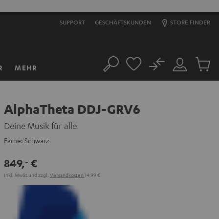
SUPPORT
GESCHÄFTSKUNDEN
STORE FINDER
No
R
MEHR
Suche
Mein
Artikel
Konto
im
Warenk
AlphaTheta DDJ-GRV6
Deine Musik für alle
Farbe:
Schwarz
849,
€
‐
Inkl. MwSt
und zzgl.
Versandkosten
14,99 €