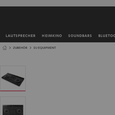
ZUM
NHALT
RINGEN
LAUTSPRECHER
HEIMKINO
SOUNDBARS
BLUETO
Startseite
ZUBEHÖR
DJ EQUIPMENT