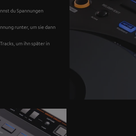
kannst du Spannungen
annung runter, um sie dann
racks, um ihn später in