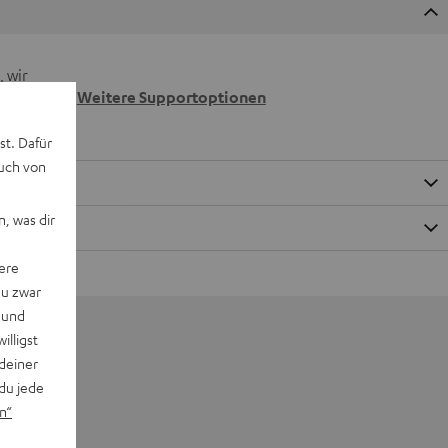
 wir
n.
Weitere Supportoptionen
st. Dafür
auch von
, was dir
ere
du zwar
 und
willigst
deiner
du jede
n“