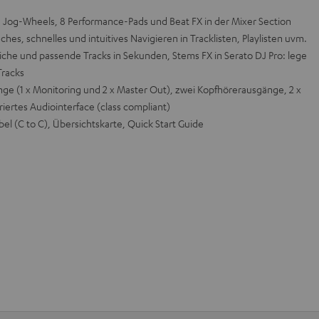
 Jog-Wheels, 8 Performance-Pads und Beat FX in der Mixer Section
ches, schnelles und intuitives Navigieren in Tracklisten, Playlisten uvm.
iche und passende Tracks in Sekunden, Stems FX in Serato DJ Pro: lege
Tracks
nge (1 x Monitoring und 2 x Master Out), zwei Kopfhörerausgänge, 2 x
riertes Audiointerface (class compliant)
l (C to C), Übersichtskarte, Quick Start Guide