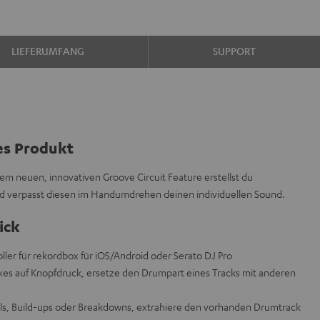
LIEFERUMFANG
SUPPORT
es Produkt
m neuen, innovativen Groove Circuit Feature erstellst du
d verpasst diesen im Handumdrehen deinen individuellen Sound.
ick
ller für rekordbox für iOS/Android oder Serato DJ Pro
ixes auf Knopfdruck, ersetze den Drumpart eines Tracks mit anderen
Fills, Build-ups oder Breakdowns, extrahiere den vorhanden Drumtrack