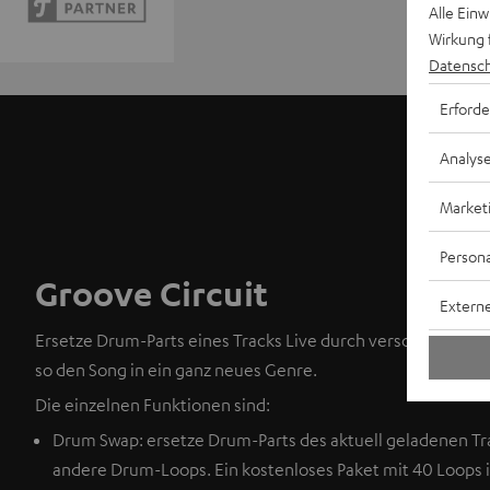
Alle Ein
Wirkung 
Datensch
Erforde
Analys
Market
Persona
Groove Circuit
Externe
Ersetze Drum-Parts eines Tracks Live durch verschiedene
so den Song in ein ganz neues Genre.
Die einzelnen Funktionen sind:
Drum Swap: ersetze Drum-Parts des aktuell geladenen Tr
andere Drum-Loops. Ein kostenloses Paket mit 40 Loops