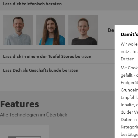
Lass dich telefonisch beraten
Deine Kauf
Damit‘s
Wir wolle
nutzt Te
Lass dich in einem der Teufel Stores beraten
Dritten -
Mit Cook
Lass Dich als Geschäftskunde beraten
gefällt 
Endgerät.
Grundeins
Empfehlu
Features
Inhalte, 
du der V
Alle Technologien im Überblick
Daten in
Kategori
bestätig