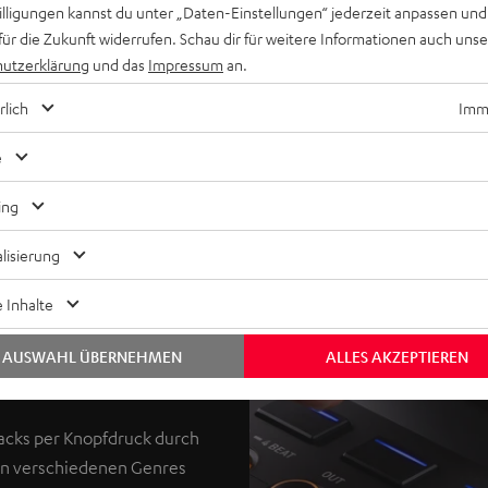
willigungen kannst du unter „Daten-Einstellungen“ jederzeit anpassen und
für die Zukunft widerrufen. Schau dir für weitere Informationen auch uns
utzerklärung
und das
Impressum
an.
rlich
Imme
e
ing
lisierung
 Inhalte
 Drum-Loops und verschiebe
AUSWAHL ÜBERNEHMEN
ALLES AKZEPTIEREN
acks per Knopfdruck durch
 in verschiedenen Genres