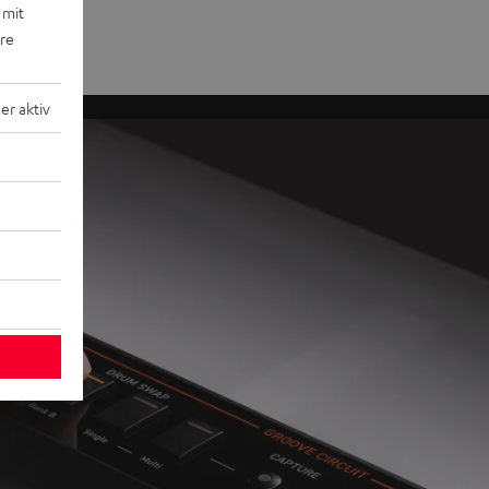
 mit
ere
r aktiv