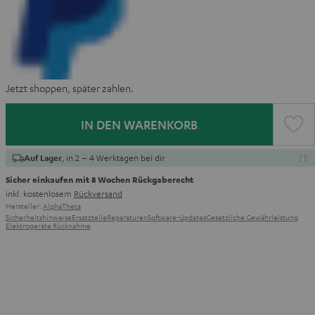
Jetzt shoppen, später zahlen.
IN DEN WARENKORB
, in 2 – 4 Werktagen bei dir
Auf Lager
Sicher einkaufen mit 8 Wochen Rückgaberecht
inkl. kostenlosem
Rückversand
Hersteller:
AlphaTheta
Sicherheitshinweise
Ersatzteile
Reparaturen
Software-Updates
Gesetzliche Gewährleistung
Elektrogeräte Rücknahme