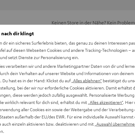
Keinen Store in der Nähe? Kein Problem,
beratung
beraten dich auch persönlich am Telefo
 nach dir klingt
Hier Termin buchen
n dir ein sicheres Surferlebnis bieten, das genau zu deinen Interessen pas
ufel auf diesen Webseiten Cookies und andere Tracking-Technologien – 
 und setzt Dienste zur Personalisierung ein.
ies verarbeiten wir und andere Marketingpartner Daten von dir und lernen
- durch dein Verhalten auf unserer Website und Informationen von deinem
 Du hast es in der Hand: Klickst du auf
„Alles ablehnen“
bestätigst du uns
tellung, bei der wir nur erforderliche Cookies aktivieren. Damit erhältst 
ngen, diese werden jedoch zufällig ausgewählt. Personalisierte Werbung
die wirklich relevant für dich sind, erhältst du mit
„Alles akzeptieren“
. Hier 
erwendung aller Cookies ein sowie der Weitergabe und der Verarbeitung 
 Staaten außerhalb der EU/des EWR. Für eine individuelle Auswahl kannst 
e auch einzeln aktivieren bzw. deaktivieren und mit
„Auswahl übernehme
en.