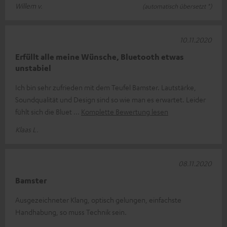
Willem v.
(automatisch übersetzt *)
10.11.2020
Erfüllt alle meine Wünsche, Bluetooth etwas
unstabiel
Ich bin sehr zufrieden mit dem Teufel Bamster. Lautstärke,
Soundqualität und Design sind so wie man es erwartet. Leider
fühlt sich die Bluet
Komplette Bewertung lesen
Klaas L.
08.11.2020
Bamster
Ausgezeichneter Klang, optisch gelungen, einfachste
Handhabung, so muss Technik sein.