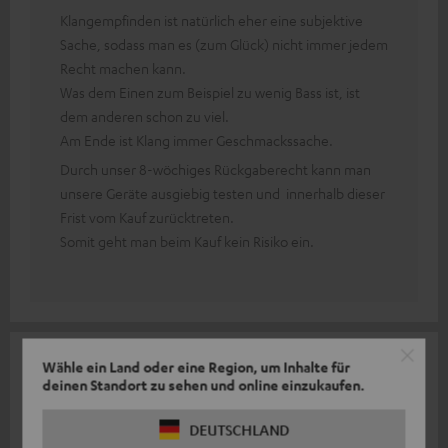
Klangempfinden ist natürlich eher eine subjektive
Sache, sodass man es (zum Glück) nicht immer jedem
Recht machen kann.
Was dem Einen zum Beispiel zu wenig Bass ist, ist
dem anderen schon zu viel.
Am Ende ist Klang immer Geschmackssache.
Durch unser 8-wöchiges Rückgaberecht kann man
unsere Geräte ausgiebig testen und innerhalb dieser
Frist vom Kauf zurücktreten.
Somit geht man beim Kauf kein Risiko ein.
13.01.2021
Wähle ein Land oder eine Region, um Inhalte für
deinen Standort zu sehen und online einzukaufen.
BÄM hats g'macht
DEUTSCHLAND
Im Prinzip kann man nichts negatives schreiben, Selbst die