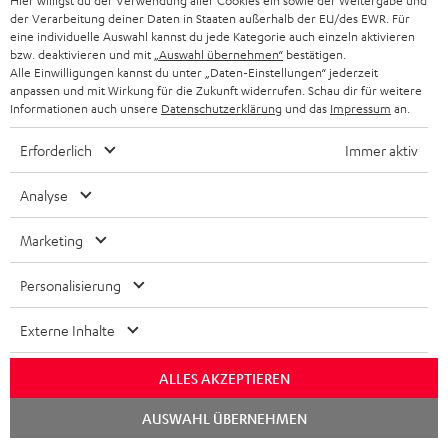
Hier willigst du der Verwendung aller Cookies ein sowie der Weitergabe und
der Verarbeitung deiner Daten in Staaten außerhalb der EU/des EWR. Für
eine individuelle Auswahl kannst du jede Kategorie auch einzeln aktivieren
bzw. deaktivieren und mit
„Auswahl übernehmen“
bestätigen.
Alle Einwilligungen kannst du unter „Daten-Einstellungen“ jederzeit
Lieferumfang
anpassen und mit Wirkung für die Zukunft widerrufen. Schau dir für weitere
Informationen auch unsere
Datenschutzerklärung
und das
Impressum
an.
BAMSTER
Erforderlich
Immer aktiv
1 × 0,5 m Kabel Mini-USB auf USB für BAMSTER
Analyse
1 × Anschlusskabel Miniklinke 3,5 mm (0,8 m)
Marketing
Personalisierung
Externe Inhalte
ALLES AKZEPTIEREN
Downloads und Service
Chat
AUSWAHL ÜBERNEHMEN
starten