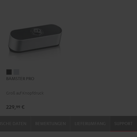
BAMSTER
BAMSTER
BAMSTER PRO
PRO
PRO
Schwarz
Silber
Groß auf Knopfdruck
229,
€
99
ISCHE DATEN
BEWERTUNGEN
LIEFERUMFANG
SUPPORT