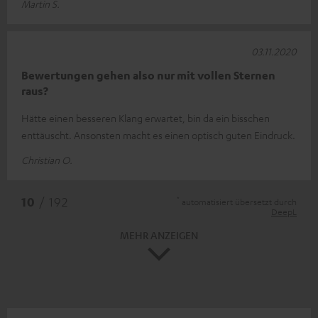
Martin S.
03.11.2020
Bewertungen gehen also nur mit vollen Sternen
raus?
Hätte einen besseren Klang erwartet, bin da ein bisschen
enttäuscht. Ansonsten macht es einen optisch guten Eindruck.
Christian O.
*
10
/ 192
automatisiert übersetzt durch
DeepL
MEHR ANZEIGEN