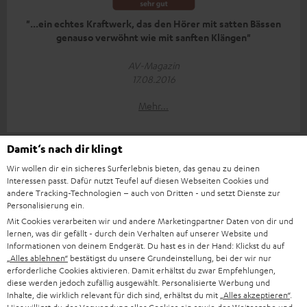
"...ein echtes Kraftwerk, das den Hörer mit satten Bässen
genauso verwöhnt wie mit sanften Klängen"
AV-Magazin
17.08.2016
Mehr...
Damit‘s nach dir klingt
Wir wollen dir ein sicheres Surferlebnis bieten, das genau zu deinen
Interessen passt. Dafür nutzt Teufel auf diesen Webseiten Cookies und
andere Tracking-Technologien – auch von Dritten - und setzt Dienste zur
Personalisierung ein.
„Der neue Bamster übertrifft seinen Vorgänger in nahezu
Mit Cookies verarbeiten wir und andere Marketingpartner Daten von dir und
allen Belangen“
lernen, was dir gefällt - durch dein Verhalten auf unserer Website und
Informationen von deinem Endgerät. Du hast es in der Hand: Klickst du auf
Area DVD
„Alles ablehnen“
bestätigst du unsere Grundeinstellung, bei der wir nur
17.08.2016
erforderliche Cookies aktivieren. Damit erhältst du zwar Empfehlungen,
diese werden jedoch zufällig ausgewählt. Personalisierte Werbung und
Inhalte, die wirklich relevant für dich sind, erhältst du mit
„Alles akzeptieren“
.
Mehr...