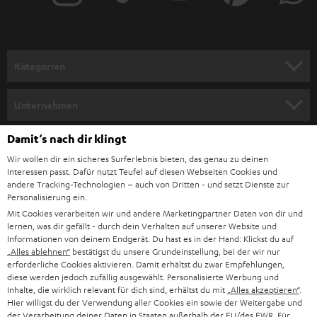
r
a
n
Kategorien
m
HEIMKINO
e
Unternehmen
l
HEIMKINO-KOMPLETTANLAGEN
SUPPORT
Damit‘s nach dir klingt
d
Teufel Onlineshops
Wir wollen dir ein sicheres Surferlebnis bieten, das genau zu deinen
SOUNDBAR
u
KARRIERE
Interessen passt. Dafür nutzt Teufel auf diesen Webseiten Cookies und
DEUTSCHLAND
n
andere Tracking-Technologien – auch von Dritten - und setzt Dienste zur
HIFI-LAUTSPRECHER
Personalisierung ein.
PRESSE & MARKETING
g
Mit Cookies verarbeiten wir und andere Marketingpartner Daten von dir und
ÖSTERREICH
SMART HOME
lernen, was dir gefällt - durch dein Verhalten auf unserer Website und
GESCHÄFTSKUNDEN
Informationen von deinem Endgerät. Du hast es in der Hand: Klickst du auf
„Alles ablehnen“
bestätigst du unsere Grundeinstellung, bei der wir nur
SCHWEIZ
BLUETOOTH-LAUTSPRECHER
PARTNERPROGRAMM
erforderliche Cookies aktivieren. Damit erhältst du zwar Empfehlungen,
diese werden jedoch zufällig ausgewählt. Personalisierte Werbung und
KOPFHÖRER
Inhalte, die wirklich relevant für dich sind, erhältst du mit
„Alles akzeptieren“
.
NIEDERLANDE
BLOG
Hier willigst du der Verwendung aller Cookies ein sowie der Weitergabe und
der Verarbeitung deiner Daten in Staaten außerhalb der EU/des EWR. Für
BLUETOOTH-KOPFHÖRER