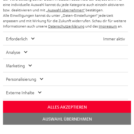
NEWSLETTER
eine individuelle Auswahl kannst du jede Kategorie auch einzeln aktivieren
BELGIEN
bzw. deaktivieren und mit
„Auswahl übernehmen“
bestätigen.
STEREOANLAGEN
Alle Einwilligungen kannst du unter „Daten-Einstellungen“ jederzeit
STORES
anpassen und mit Wirkung für die Zukunft widerrufen. Schau dir für weitere
FRANKREICH
LAUTSPRECHER
Informationen auch unsere
Datenschutzerklärung
und das
Impressum
an.
DEINE VORTEILE BEI TEUFEL
Erforderlich
Immer aktiv
POLEN
ULTIMA-SERIE
TEUFEL STORY
Analyse
IN-EAR-KOPFHÖRER
SPANIEN
UNSER MANAGEMENT
Marketing
FANSHOP
NACHHALTIGKEIT
ITALIEN
NEUHEITEN
Personalisierung
Technische Änderungen, Tippfehler und Irrtum vorbehalten. Das auf unseren
UNSERE WERTE
Fotos abgebildete Zubehör ist nicht im Lieferumfang enthalten. Etwaige
USA
Entsorgungsgebühren für Batterien sind im Preis inbegriffen.
Externe Inhalte
BILDUNGSRABATT
©2026 Lautsprecher Teufel GmbH - All rights reserved.
WEITERE LÄNDER
ALLES AKZEPTIEREN
GESCHENKGUTSCHEIN
Chat
Impressum
AGB
Datenschutz
Daten-Einstellungen
EU Data Act
AUSWAHL ÜBERNEHMEN
BARRIEREFREIHEIT
starten
Vertrag widerrufen