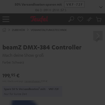
ZUM
50% Versandkosten sparen mit
VKF-72F
NHALT
RINGEN
06
D
:
09
H
:
21
M
:
56
S
No
Abs
Startseite
Suche
Artike
im
ZUBEHÖR
VERANSTALTUNGSTECHNIK
Waren
beamZ DMX-384 Controller
Mach deine Show groß
Farbe:
Schwarz
199,
€
95
Inkl. MwSt
und zzgl.
Versandkosten
9,99 €
1
Spare 50 % Versandkosten
mit:
VKF-72F
Nur für kurze Zeit