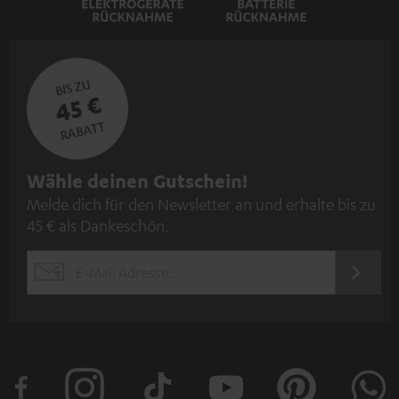
BIS ZU
45 €
RABATT
N
Wähle deinen Gutschein!
Melde dich für den Newsletter an und erhalte bis zu
e
45 € als Dankeschön.
w
s
JETZT
EMAIL
l
ANME
WIDGET
e
t
t
e