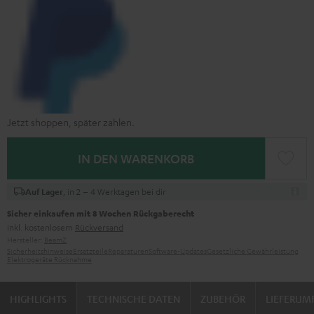
Jetzt shoppen, später zahlen.
IN DEN WARENKORB
, in 2 – 4 Werktagen bei dir
Auf Lager
Sicher einkaufen mit 8 Wochen Rückgaberecht
inkl. kostenlosem
Rückversand
Hersteller:
BeamZ
Sicherheitshinweise
Ersatzteile
Reparaturen
Software-Updates
Gesetzliche Gewährleistung
Elektrogeräte Rücknahme
HIGHLIGHTS
TECHNISCHE DATEN
ZUBEHÖR
LIEFERUM