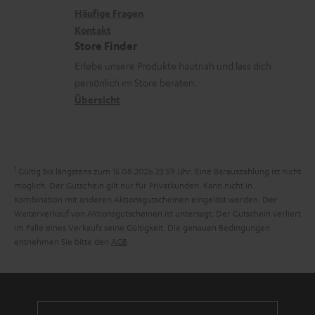
s
x
k
e
Häufige Fragen
G
a
i
Kontakt
t
R
a
n
Store Finder
k
d
ü
r
d
Erlebe unsere Produkte hautnah und lass dich
o
a
c
a
persönlich im Store beraten.
n
t
k
Übersicht
n
e
n
t
n
a
i
h
e
1
Gültig bis längstens zum 15.08.2026 23:59 Uhr.
Eine Barauszahlung ist nicht
m
möglich. Der Gutschein gilt nur für Privatkunden. Kann nicht in
Kombination mit anderen Aktionsgutscheinen eingelöst werden. Der
e
Weiterverkauf von Aktionsgutscheinen ist untersagt. Der Gutschein verliert
im Falle eines Verkaufs seine Gültigkeit. Die genauen Bedingungen
entnehmen Sie bitte den
AGB
.