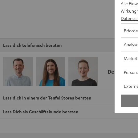
Alle Ein
Wirkung 
Datensch
Erforde
Analys
Lass dich telefonisch beraten
Market
Deine Kauf
Persona
Externe
Lass dich in einem der Teufel Stores beraten
Lass Dich als Geschäftskunde beraten