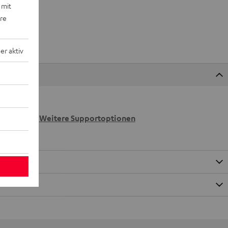
 mit
ere
r aktiv
 wir
n.
Weitere Supportoptionen