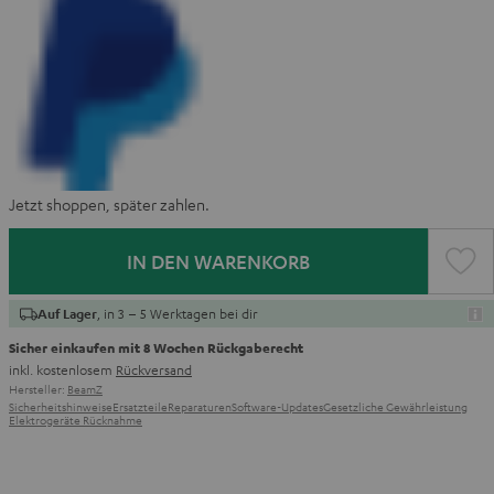
Jetzt shoppen, später zahlen.
IN DEN WARENKORB
, in 3 – 5 Werktagen bei dir
Auf Lager
Sicher einkaufen mit 8 Wochen Rückgaberecht
inkl. kostenlosem
Rückversand
Hersteller:
BeamZ
Sicherheitshinweise
Ersatzteile
Reparaturen
Software-Updates
Gesetzliche Gewährleistung
Elektrogeräte Rücknahme