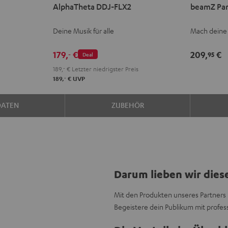
AlphaTheta DDJ-FLX2
beamZ Par
DDJ-
Party-
FLX2
Bar2
Deine Musik für alle
Mach deine
Schwarz
Schwarz
179,
€
209,
€
‐
95
Deal
189,
‐
€
Letzter niedrigster Preis
‐
189,
€
UVP
DATEN
ZUBEHÖR
Darum lieben wir dies
Mit den Produkten unseres Partners 
Begeistere dein Publikum mit profess