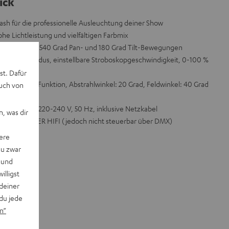
ick
 für die professionelle Ausleuchtung deiner Show
he Lichtleistung und vielfältigen Farbmix
d spannende 540 Grad Pan- und 180 Grad Tilt-Bewegungen
nal DMX Modus, einstellbare Stroboskopgeschwindigkeit, 0-100 %
st. Dafür
ter/Slave-Funktion, Abstrahlwinkel: 20 Grad, Feldwinkel: 40 Grad
auch von
1 m
ersorgung: 220-240 V, 50 Hz, inklusive Netzkabel
, was dir
ER und POWER HIFI (jedoch nicht steuerbar über DMX)
ere
du zwar
 und
willigst
deiner
du jede
n“