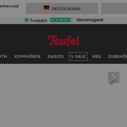
 sehen und
DEUTSCHLAND
OTH
KOPFHÖRER
RADIOS
SALE
NEU
ZUBEHÖ