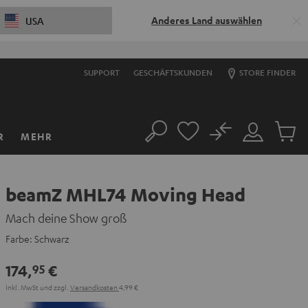
Anderes Land auswählen
USA
SUPPORT
GESCHÄFTSKUNDEN
STORE FINDER
No
R
MEHR
Suche
Mein
Artikel
Konto
im
Warenk
beamZ MHL74 Moving Head
Mach deine Show groß
Farbe:
Schwarz
174,
€
95
Inkl. MwSt
und zzgl.
Versandkosten
4,99 €