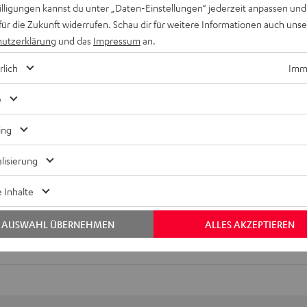
willigungen kannst du unter „Daten-Einstellungen“ jederzeit anpassen und
für die Zukunft widerrufen. Schau dir für weitere Informationen auch uns
utzerklärung
und das
Impressum
an.
rlich
Imme
e
ing
Keinen Store in der Nähe? Kein Problem,
beratung
beraten dich auch persönlich am Telefo
lisierung
Hier Termin buchen
 Inhalte
AUSWAHL ÜBERNEHMEN
ALLES AKZEPTIEREN