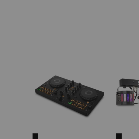
AlphaTheta
beamZ