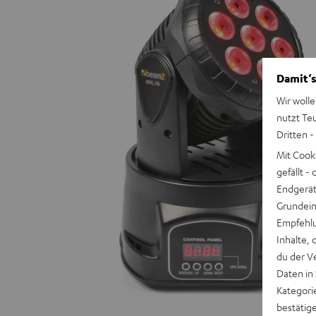
Damit‘s
Wir wolle
nutzt Te
Dritten -
Mit Cook
gefällt 
Endgerät.
Grundeins
Empfehlu
Inhalte, 
du der V
Daten in
Kategori
bestätig