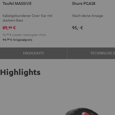
Teufel MASSIVE
Shure PGA58
MASSIVE
PGA58
Schwarz
Schwarz
Kabelgebundener Over-Ear mit
Mach deine Ansage
starkem Bass
89,
€
95,
€
99
‐
74,
99
€
Letzter niedrigster Preis
99
99,
€
Originalpreis
HIGHLIGHTS
TECHNISCHE 
Highlights