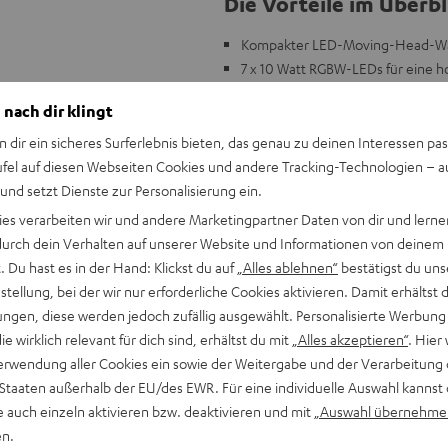
Die Vorteile im Überbl
Kompakter LED-Moving-Head-Wash
7 x 10 Watt RGBW-LEDs für eine ho
Kreiere aufregende, smoothe un
 nach dir klingt
RGBW-Farbmischung, 7 oder 12 Ka
Dimmer
n dir ein sicheres Surferlebnis bieten, das genau zu deinen Interessen pas
DMX- und Stand-alone-Modus, Mas
ufel auf diesen Webseiten Cookies und andere Tracking-Technologien – 
Beleuchtungsstärke: 8.000 lx @ 
 und setzt Dienste zur Personalisierung ein.
Leistungsaufnahme: 80 W, Stromv
ies verarbeiten wir und andere Marketingpartner Daten von dir und lernen
Passend für zum Beispiel ROCKST
- durch dein Verhalten auf unserer Website und Informationen von deinem
 Du hast es in der Hand: Klickst du auf
„Alles ablehnen“
bestätigst du uns
tellung, bei der wir nur erforderliche Cookies aktivieren. Damit erhältst 
ngen, diese werden jedoch zufällig ausgewählt. Personalisierte Werbung
die wirklich relevant für dich sind, erhältst du mit
„Alles akzeptieren“
. Hier 
erwendung aller Cookies ein sowie der Weitergabe und der Verarbeitung 
 Staaten außerhalb der EU/des EWR. Für eine individuelle Auswahl kannst 
e auch einzeln aktivieren bzw. deaktivieren und mit
„Auswahl übernehme
en.