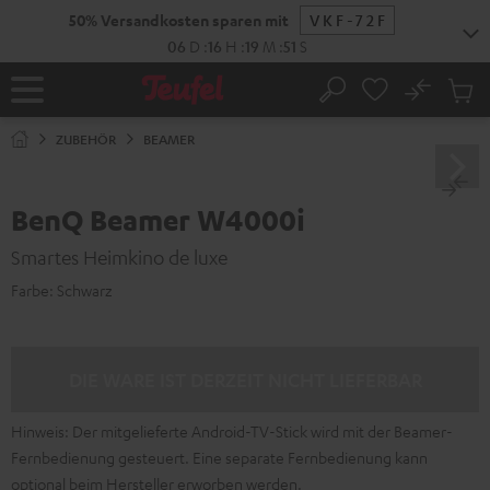
ZUM
50% Versandkosten sparen mit
VKF-72F
NHALT
RINGEN
06
D
:
16
H
:
19
M
:
50
S
No
Abs
Startseite
Suche
Artike
im
ZUBEHÖR
BEAMER
Waren
BenQ Beamer W4000i
Smartes Heimkino de luxe
Farbe:
Schwarz
DIE WARE IST DERZEIT NICHT LIEFERBAR
Hinweis: Der mitgelieferte Android-TV-Stick wird mit der Beamer-
Fernbedienung gesteuert. Eine separate Fernbedienung kann
optional beim Hersteller erworben werden.