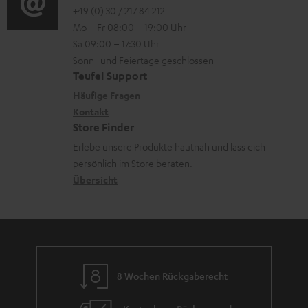
r
o
o
+49 (0) 30 / 217 84 212
e
n
l
Mo – Fr 08:00 – 19:00 Uhr
-
n
r
z
a
Sa 09:00 – 17:30 Uhr
L
t
ä
u
Sonn- und Feiertage geschlossen
d
e
a
t
Teufel Support
r
e
x
k
e
Häufige Fragen
G
n
i
Kontakt
t
R
a
Store Finder
k
d
ü
r
Erlebe unsere Produkte hautnah und lass dich
o
a
c
a
persönlich im Store beraten.
n
t
k
Übersicht
n
e
n
t
n
a
i
h
e
m
8 Wochen Rückgaberecht
e