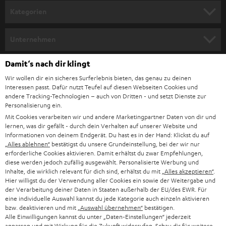
n
Kategorien
m
HEIMKINO
e
Unternehmen
l
HEIMKINO-KOMPLETTANLAGEN
SUPPORT
Damit‘s nach dir klingt
d
Teufel Onlineshops
Wir wollen dir ein sicheres Surferlebnis bieten, das genau zu deinen
SOUNDBAR
u
KARRIERE
Interessen passt. Dafür nutzt Teufel auf diesen Webseiten Cookies und
DEUTSCHLAND
n
andere Tracking-Technologien – auch von Dritten - und setzt Dienste zur
HIFI-LAUTSPRECHER
Personalisierung ein.
PRESSE & MARKETING
g
Mit Cookies verarbeiten wir und andere Marketingpartner Daten von dir und
ÖSTERREICH
SMART HOME
lernen, was dir gefällt - durch dein Verhalten auf unserer Website und
GESCHÄFTSKUNDEN
Informationen von deinem Endgerät. Du hast es in der Hand: Klickst du auf
„Alles ablehnen“
bestätigst du unsere Grundeinstellung, bei der wir nur
SCHWEIZ
BLUETOOTH-LAUTSPRECHER
PARTNERPROGRAMM
erforderliche Cookies aktivieren. Damit erhältst du zwar Empfehlungen,
diese werden jedoch zufällig ausgewählt. Personalisierte Werbung und
KOPFHÖRER
Inhalte, die wirklich relevant für dich sind, erhältst du mit
„Alles akzeptieren“
.
NIEDERLANDE
BLOG
Hier willigst du der Verwendung aller Cookies ein sowie der Weitergabe und
der Verarbeitung deiner Daten in Staaten außerhalb der EU/des EWR. Für
BLUETOOTH-KOPFHÖRER
NEWSLETTER
eine individuelle Auswahl kannst du jede Kategorie auch einzeln aktivieren
BELGIEN
bzw. deaktivieren und mit
„Auswahl übernehmen“
bestätigen.
STEREOANLAGEN
Alle Einwilligungen kannst du unter „Daten-Einstellungen“ jederzeit
STORES
anpassen und mit Wirkung für die Zukunft widerrufen. Schau dir für weitere