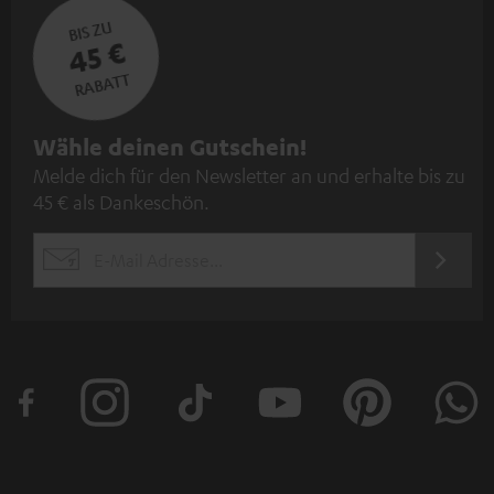
BIS ZU
45 €
RABATT
N
Wähle deinen Gutschein!
Melde dich für den Newsletter an und erhalte bis zu
e
45 € als Dankeschön.
w
s
JETZT
EMAIL
l
ANME
WIDGET
e
t
t
e
r
a