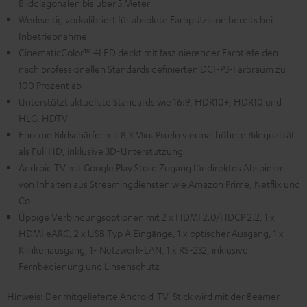
Bilddiagonalen bis über 5 Meter
Werkseitig vorkalibriert für absolute Farbpräzision bereits bei
Inbetriebnahme
CinematicColor™ 4LED deckt mit faszinierender Farbtiefe den
nach professionellen Standards definierten DCI-P3-Farbraum zu
100 Prozent ab
Unterstützt aktuellste Standards wie 16:9, HDR10+, HDR10 und
HLG, HDTV
Enorme Bildschärfe: mit 8,3 Mio. Pixeln viermal höhere Bildqualität
als Full HD, inklusive 3D-Unterstützung
Android TV mit Google Play Store Zugang für direktes Abspielen
von Inhalten aus Streamingdiensten wie Amazon Prime, Netflix und
Co
Üppige Verbindungsoptionen mit 2 x HDMI 2.0/HDCP 2.2, 1 x
HDMI eARC, 2 x USB Typ A Eingänge, 1 x optischer Ausgang, 1 x
Klinkenausgang, 1- Netzwerk-LAN, 1 x RS-232, inklusive
Fernbedienung und Linsenschutz
Hinweis: Der mitgelieferte Android-TV-Stick wird mit der Beamer-