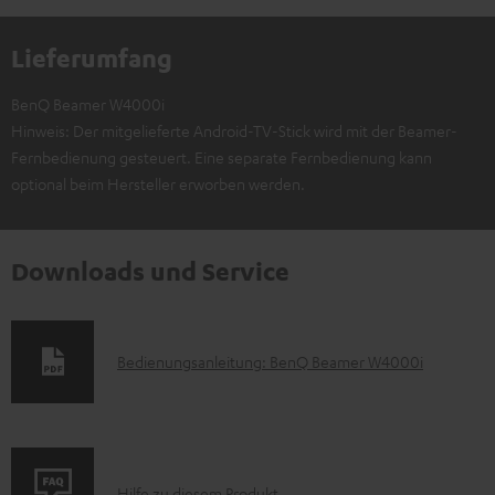
Lieferumfang
BenQ Beamer W4000i
Hinweis: Der mitgelieferte Android-TV-Stick wird mit der Beamer-
Fernbedienung gesteuert. Eine separate Fernbedienung kann
optional beim Hersteller erworben werden.
Downloads und Service
D
Bedienungsanleitung: BenQ Beamer W4000i
o
k
u
P
Hilfe zu diesem Produkt