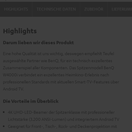
HIGHLIGHTS
TECHNISCHE DATEN
ZUBEHÖR
LIEFERUM
Highlights
Darum lieben wir dieses Produkt
Eine hohe Qualität ist uns wichtig, deswegen empfiehlt Teufel
ausgewählte Partner wie BenQ, für ein technisch exzellentes
Zusammenspiel aller Komponenten. Das Spitzenmodell BenQ
W4000i verbindet ein exzellentes Heimkino-Erlebnis nach
professionellen Standards mit aktuellen Smart-TV-Features über
Android TV.
Die Vorteile im Überblick
4K UHD-LED-Beamer der Spitzenklasse mit professioneller
Lichtstärke (3.200 ANSI-Lumen) und integriertem Android TV
Geeignet für Front-, Tisch-, Rück- und Deckenprojektion mit