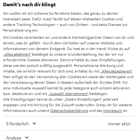
HEIMKINO-KOMPLETTANLAGEN
SUPPORT
Damit‘s nach dir klingt
d
Teufel Onlineshops
Wir wollen dir ein sicheres Surferlebnis bieten, das genau zu deinen
SOUNDBAR
u
KARRIERE
Interessen passt. Dafür nutzt Teufel auf diesen Webseiten Cookies und
DEUTSCHLAND
n
andere Tracking-Technologien – auch von Dritten - und setzt Dienste zur
HIFI-LAUTSPRECHER
Personalisierung ein.
PRESSE & MARKETING
g
Mit Cookies verarbeiten wir und andere Marketingpartner Daten von dir und
ÖSTERREICH
SMART HOME
lernen, was dir gefällt - durch dein Verhalten auf unserer Website und
GESCHÄFTSKUNDEN
Informationen von deinem Endgerät. Du hast es in der Hand: Klickst du auf
„Alles ablehnen“
bestätigst du unsere Grundeinstellung, bei der wir nur
SCHWEIZ
BLUETOOTH-LAUTSPRECHER
PARTNERPROGRAMM
erforderliche Cookies aktivieren. Damit erhältst du zwar Empfehlungen,
diese werden jedoch zufällig ausgewählt. Personalisierte Werbung und
KOPFHÖRER
Inhalte, die wirklich relevant für dich sind, erhältst du mit
„Alles akzeptieren“
.
NIEDERLANDE
BLOG
Hier willigst du der Verwendung aller Cookies ein sowie der Weitergabe und
der Verarbeitung deiner Daten in Staaten außerhalb der EU/des EWR. Für
BLUETOOTH-KOPFHÖRER
NEWSLETTER
eine individuelle Auswahl kannst du jede Kategorie auch einzeln aktivieren
BELGIEN
bzw. deaktivieren und mit
„Auswahl übernehmen“
bestätigen.
STEREOANLAGEN
Alle Einwilligungen kannst du unter „Daten-Einstellungen“ jederzeit
STORES
anpassen und mit Wirkung für die Zukunft widerrufen. Schau dir für weitere
FRANKREICH
LAUTSPRECHER
Informationen auch unsere
Datenschutzerklärung
und das
Impressum
an.
DEINE VORTEILE BEI TEUFEL
Erforderlich
Immer aktiv
POLEN
ULTIMA-SERIE
TEUFEL STORY
Analyse
IN-EAR-KOPFHÖRER