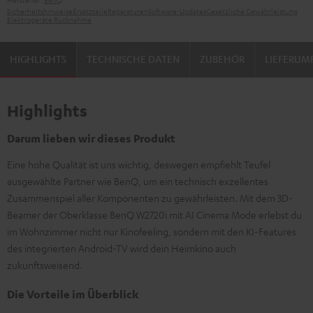
Sicherheitshinweise
Ersatzteile
Reparaturen
Software-Updates
Gesetzliche Gewährleistung
Elektrogeräte Rücknahme
HIGHLIGHTS
TECHNISCHE DATEN
ZUBEHÖR
LIEFERUM
Highlights
Darum lieben wir dieses Produkt
Eine hohe Qualität ist uns wichtig, deswegen empfiehlt Teufel
ausgewählte Partner wie BenQ, um ein technisch exzellentes
Zusammenspiel aller Komponenten zu gewährleisten. Mit dem 3D-
Beamer der Oberklasse BenQ W2720i mit AI Cinema Mode erlebst du
im Wohnzimmer nicht nur Kinofeeling, sondern mit den KI-Features
des integrierten Android-TV wird dein Heimkino auch
zukunftsweisend.
Die Vorteile im Überblick