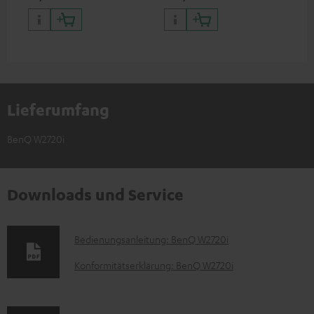
Beamern und Projektoren
Met
Lieferumfang
BenQ W2720i
Downloads und Service
D
Bedienungsanleitung: BenQ W2720i
o
Konformitätserklärung: BenQ W2720i
k
u