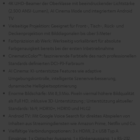
4K UHD-Beamer der Oberklasse mit beeindruckender Lichtstärke
(2.500 ANSI-Lumen), AI Cinema Mode und integriertem Android
TV
Vielseitige Projektion: Geeignet für Front-, Tisch-, Rück- und
Deckenprojektion mit Bilddiagonalen bis über 5 Meter
Farbpräzision ab Werk: Werkseitig vorkalibriert für absolute
Farbgenauigkeit bereits bei der ersten Inbetriebnahme
CinematicColor™: faszinierende Farbtiefe des nach professionellen
Standards definierten DCI-P3-Farbraum
AI Cinema: KI-unterstütze Features wie adaptive
Umgebungskontrolle, intelligente Szenenverbesserung,
dynamische Helligkeitsoptimierung
Enorme Bildschärfe: Mit 8,3 Mio. Pixeln viermal höhere Bildqualität
als Full HD, inklusive 3D-Unterstützung ; Unterstützung aktueller
Standards: 16:9, HDR10+, HDR10 und HLG2
Android TV: Mit Google Voice Search für direktes Abspielen von
Inhalten aus Streamingdiensten wie Amazon Prime, Netflix und Co.
Vielfältige Verbindungsoptionen: 3 x HDMI, 2 x USB Typ A
Eingänge, 1 x Optischer Ausgang, 1 x Klinkenausgang, 1 x RS-232,