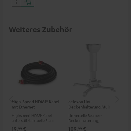
Weiteres Zubehör
High-Speed HDMI® Kabel
celexon Uni-
ce
mit Ethernet
Deckenhalterung MultiCel
4060 Pro
Highspeed HDMI-Kabel
Universelle Beamer-
Set
unterstützt aktuelle Standards
Deckenhalterung,
& 1
wie z.B. 4K 50/60p und 4K 3D
kompatibel zu allen hier im
HDM
19,
€
109,
€
22
99
99
Teufel Webshop erhältlichen
(Au