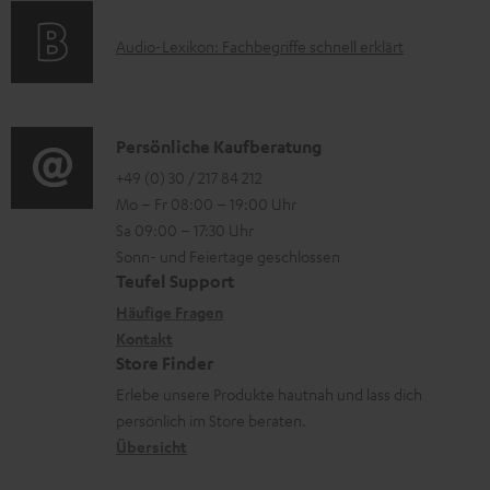
r
k
t
e
A
l
Audio-Lexikon: Fachbegriffe schnell erklärt
t
i
n
u
a
r
o
z
d
d
o
n
u
i
e
K
Persönliche Kaufberatung
g
e
m
o
n
o
+49 (0) 30 / 217 84 212
e
n
V
Mo – Fr 08:00 – 19:00 Uhr
-
n
r
z
e
Sa 09:00 – 17:30 Uhr
L
t
ä
u
r
Sonn- und Feiertage geschlossen
e
a
t
Teufel Support
r
s
x
k
e
Häufige Fragen
G
a
i
Kontakt
t
R
a
n
Store Finder
k
d
ü
r
d
Erlebe unsere Produkte hautnah und lass dich
o
a
c
a
persönlich im Store beraten.
n
t
k
Übersicht
n
e
n
t