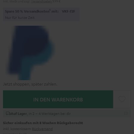
Inkl. MwSt
und zzgl.
Versandkosten
9,99 €
1
Spare 50 % Versandkosten
mit:
VKF-72F
Nur für kurze Zeit
Jetzt shoppen, später zahlen.
IN DEN WARENKORB
, in 2 – 4 Werktagen bei dir
Auf Lager
Sicher einkaufen mit 8 Wochen Rückgaberecht
inkl. kostenlosem
Rückversand
Hersteller:
BenQ