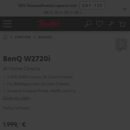
ZUM
50% Versandkosten sparen mit
VKF-72F
NHALT
RINGEN
06
D
:
15
H
:
19
M
:
58
S
No
Abs
Startseite
Suche
Artike
im
ZUBEHÖR
BEAMER
Waren
BenQ W2720i
AI Home Cinema
2.500 ANSI-Lumen, AI Cinema Mode
Für Bilddiagonalen bis über 5 Meter
Streamt Amazon Prime, Netflix und Co.
Zeige mir mehr
Farbe:
Schwarz
1.999,
€
‐