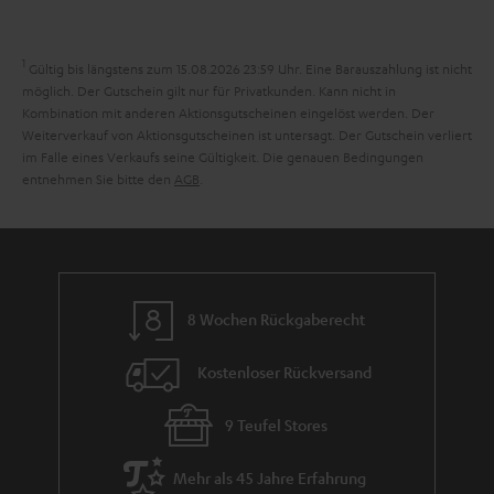
n
a
i
h
e
1
Gültig bis längstens zum 15.08.2026 23:59 Uhr.
Eine Barauszahlung ist nicht
m
möglich. Der Gutschein gilt nur für Privatkunden. Kann nicht in
Kombination mit anderen Aktionsgutscheinen eingelöst werden. Der
e
Weiterverkauf von Aktionsgutscheinen ist untersagt. Der Gutschein verliert
im Falle eines Verkaufs seine Gültigkeit. Die genauen Bedingungen
entnehmen Sie bitte den
AGB
.
8 Wochen Rückgaberecht
Kostenloser Rückversand
9 Teufel Stores
Mehr als 45 Jahre Erfahrung