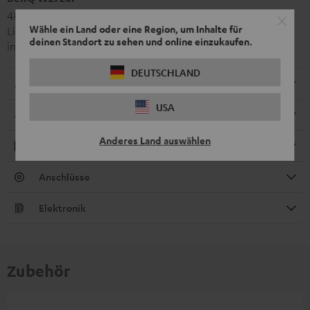
4K UHD-Beamer der Oberklasse mit beeindruckender
Wähle ein Land oder eine Region, um Inhalte für
Lichtstärke (2.500 ANSI-Lumen), AI Cinema Mode und
deinen Standort zu sehen und online einzukaufen.
integriertem Android TV
DEUTSCHLAND
Abmessungen
USA
Kompatibilität
Anderes Land auswählen
Wiedergabe
Anschlüsse
Elektronik
Zubehör