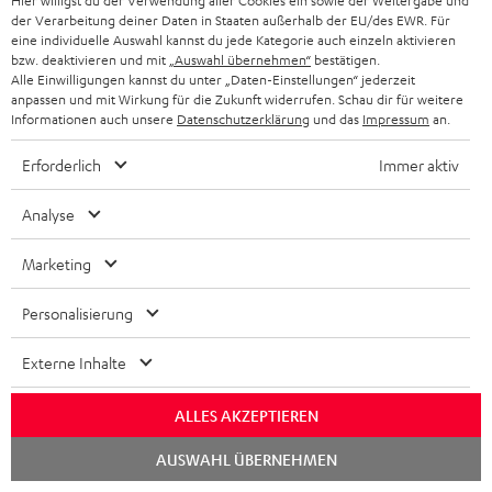
Hier willigst du der Verwendung aller Cookies ein sowie der Weitergabe und
der Verarbeitung deiner Daten in Staaten außerhalb der EU/des EWR. Für
Mehr...
eine individuelle Auswahl kannst du jede Kategorie auch einzeln aktivieren
bzw. deaktivieren und mit
„Auswahl übernehmen“
bestätigen.
Alle Einwilligungen kannst du unter „Daten-Einstellungen“ jederzeit
anpassen und mit Wirkung für die Zukunft widerrufen. Schau dir für weitere
Informationen auch unsere
Datenschutzerklärung
und das
Impressum
an.
Erforderlich
Immer aktiv
„… besticht … mit seinem … glasklaren und druckvollen
Analyse
Klang.“
Tough magazine
Marketing
03/2018
Personalisierung
Mehr...
Externe Inhalte
ALLES AKZEPTIEREN
Chat
AUSWAHL ÜBERNEHMEN
starten