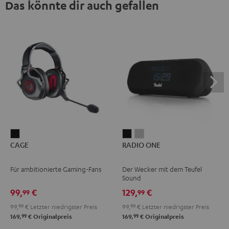
Das könnte dir auch gefallen
CAGE
RADIO
RADIO
CAGE
RADIO ONE
Schwarz
ONE
ONE
Black
Light
Für ambitionierte Gaming-Fans
Der Wecker mit dem Teufel
Gray
Sound
99,
€
129,
€
99
99
99,
99
€
Letzter niedrigster Preis
99,
99
€
Letzter niedrigster Preis
99
99
169,
€
Originalpreis
169,
€
Originalpreis