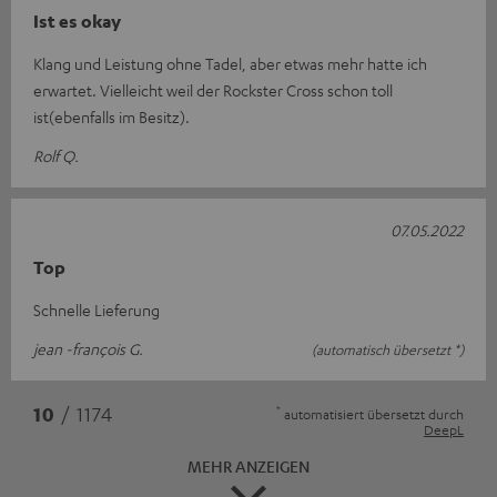
Ist es okay
Klang und Leistung ohne Tadel, aber etwas mehr hatte ich
erwartet. Vielleicht weil der Rockster Cross schon toll
ist(ebenfalls im Besitz).
Rolf Q.
07.05.2022
Top
Schnelle Lieferung
jean -françois G.
(automatisch übersetzt *)
*
10
/ 1174
automatisiert übersetzt durch
DeepL
MEHR ANZEIGEN