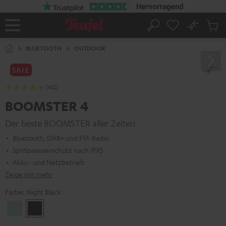
ZUM
NHALT
RINGEN
No
Abs
Startseite
Suche
Artike
im
BLUETOOTH
OUTDOOR
Waren
SALE
(142)
BOOMSTER 4
Der beste BOOMSTER aller Zeiten
Bluetooth, DAB+ und FM-Radio
Spritzwasserschutz nach IPX5
Akku- und Netzbetrieb
Zeige mir mehr
Farbe:
Night Black
Mint
Night
Green
Black