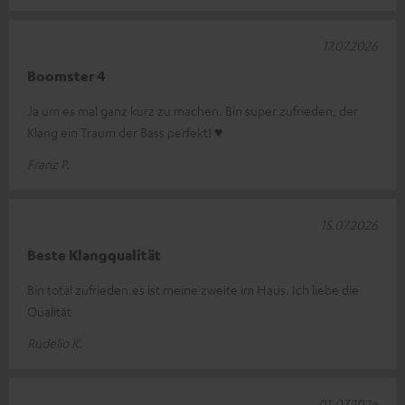
17.07.2026
Boomster 4
Ja um es mal ganz kurz zu machen. Bin super zufrieden, der
Klang ein Traum der Bass perfekt! ♥
Franz P.
15.07.2026
Beste Klangqualität
Bin total zufrieden.es ist meine zweite im Haus. Ich liebe die
Qualität
Rudelio K.
01.07.2026