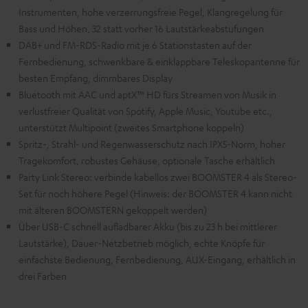
Instrumenten, hohe verzerrungsfreie Pegel, Klangregelung für
Bass und Höhen, 32 statt vorher 16 Lautstärkeabstufungen
DAB+ und FM-RDS-Radio mit je 6 Stationstasten auf der
Fernbedienung, schwenkbare & einklappbare Teleskopantenne für
besten Empfang, dimmbares Display
Bluetooth mit AAC und aptX™ HD fürs Streamen von Musik in
verlustfreier Qualität von Spotify, Apple Music, Youtube etc.,
unterstützt Multipoint (zweites Smartphone koppeln)
Spritz-, Strahl- und Regenwasserschutz nach IPX5-Norm, hoher
Tragekomfort, robustes Gehäuse, optionale Tasche erhältlich
Party Link Stereo: verbinde kabellos zwei BOOMSTER 4 als Stereo-
Set für noch höhere Pegel (Hinweis: der BOOMSTER 4 kann nicht
mit älteren BOOMSTERN gekoppelt werden)
Über USB-C schnell aufladbarer Akku (bis zu 23 h bei mittlerer
Lautstärke), Dauer-Netzbetrieb möglich, echte Knöpfe für
einfachste Bedienung, Fernbedienung, AUX-Eingang, erhältlich in
drei Farben