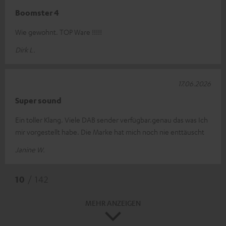
Boomster 4
Wie gewohnt. TOP Ware !!!!!
Dirk L.
17.06.2026
Super sound
Ein toller Klang. Viele DAB sender verfügbar.genau das was Ich
mir vorgestellt habe. Die Marke hat mich noch nie enttäuscht
Janine W.
10
/ 142
MEHR ANZEIGEN