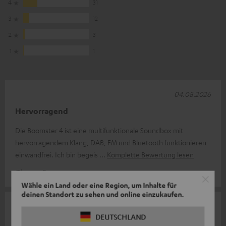
4
31
3
12
2
3
1
1
04.08.2026
Hervorragend
Die Boomster 4 ist eine multifunktionale Soundbox mit
hervorragendem Klang, DAB, FM und Bluetooth funktionieren
einwandfrei. Ich bin begeis
Komplette Bewertung lesen
Thomas F.
Wähle ein Land oder eine Region, um Inhalte für
deinen Standort zu sehen und online einzukaufen.
01.08.2026
DEUTSCHLAND
Preis Leistung