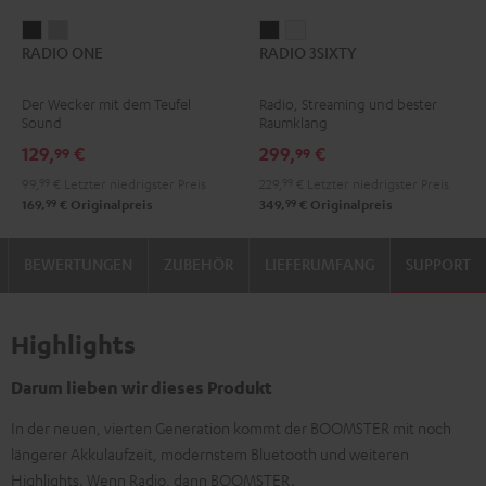
RADIO
RADIO
RADIO
RADIO
RADIO ONE
RADIO 3SIXTY
ONE
ONE
3SIXTY
3SIXTY
Black
Light
Schwarz
Weiß
Der Wecker mit dem Teufel
Radio, Streaming und bester
Gray
Sound
Raumklang
129,
€
299,
€
99
99
99,
99
€
Letzter niedrigster Preis
229,
99
€
Letzter niedrigster Preis
99
99
169,
€
Originalpreis
349,
€
Originalpreis
BEWERTUNGEN
ZUBEHÖR
LIEFERUMFANG
SUPPORT
Highlights
Darum lieben wir dieses Produkt
In der neuen, vierten Generation kommt der BOOMSTER mit noch
längerer Akkulaufzeit, modernstem Bluetooth und weiteren
Highlights. Wenn Radio, dann BOOMSTER.