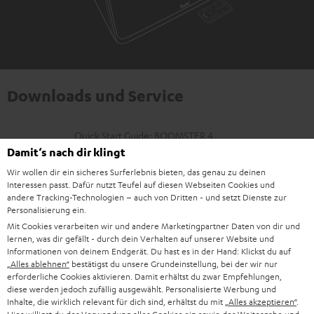
Downloads und Service
D
Quick Start Guide: BOOMSTER 4
Damit‘s nach dir klingt
o
Safety Booklet: BOOMSTER 4
Wir wollen dir ein sicheres Surferlebnis bieten, das genau zu deinen
k
Interessen passt. Dafür nutzt Teufel auf diesen Webseiten Cookies und
Bedienungsanleitung: BOOMSTER 4
u
andere Tracking-Technologien – auch von Dritten - und setzt Dienste zur
Personalisierung ein.
Konformitätserklärung: BOOMSTER 4
m
Mit Cookies verarbeiten wir und andere Marketingpartner Daten von dir und
e
lernen, was dir gefällt - durch dein Verhalten auf unserer Website und
Informationen von deinem Endgerät. Du hast es in der Hand: Klickst du auf
n
„Alles ablehnen“
bestätigst du unsere Grundeinstellung, bei der wir nur
P
erforderliche Cookies aktivieren. Damit erhältst du zwar Empfehlungen,
Hilfe zu diesem Produkt
t
diese werden jedoch zufällig ausgewählt. Personalisierte Werbung und
r
e
Inhalte, die wirklich relevant für dich sind, erhältst du mit
„Alles akzeptieren“
.