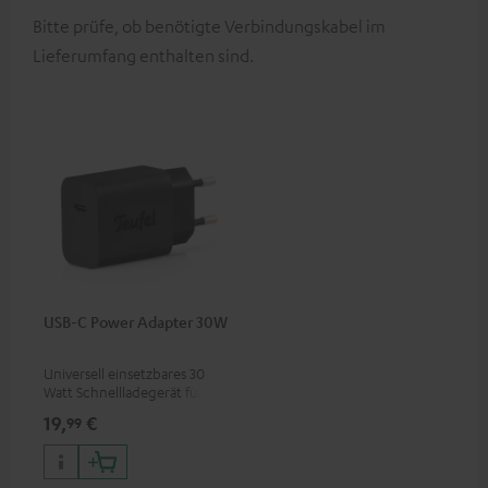
Bitte prüfe, ob benötigte Verbindungskabel im
Lieferumfang enthalten sind.
USB-C Power Adapter 30W
Universell einsetzbares 30
Watt Schnellladegerät für
Kopfhörer & Portables sowie
19,
€
99
Apple iPhones, Android
Smartphones, Tablets und
Geräte mit USB-C-Anschluss