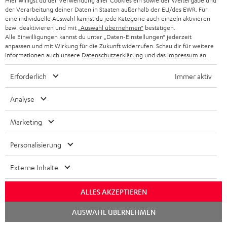
Hier willigst du der Verwendung aller Cookies ein sowie der Weitergabe und
o
z
der Verarbeitung deiner Daten in Staaten außerhalb der EU/des EWR. Für
d
eine individuelle Auswahl kannst du jede Kategorie auch einzeln aktivieren
u
bzw. deaktivieren und mit
„Auswahl übernehmen“
bestätigen.
I
Versandinfos
u
m
Alle Einwilligungen kannst du unter „Daten-Einstellungen“ jederzeit
anpassen und mit Wirkung für die Zukunft widerrufen. Schau dir für weitere
n
k
H
Informationen auch unsere
Datenschutzerklärung
und das
Impressum
an.
f
t
e
Erforderlich
Immer aktiv
o
F
r
I
Gesetzliche Gewährleistung
r
A
u
Analyse
n
m
Q
n
f
Marketing
a
s
t
o
t
e
Personalisierung
E
Elektrogeräte Rücknahme
r
i
r
l
m
Externe Inhalte
o
l
e
a
n
a
ALLES AKZEPTIEREN
k
t
e
d
A
Audio-Lexikon: Fachbegriffe schnell erklärt
t
Chat
i
AUSWAHL ÜBERNEHMEN
n
starten
e
u
r