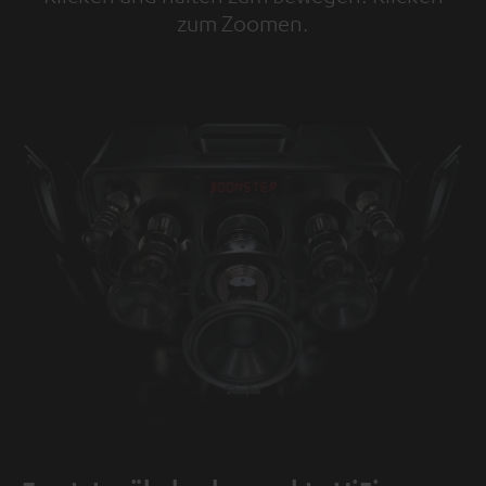
zum Zoomen.
Tap to zoom