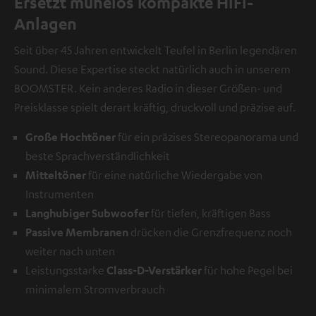
Ersetzt mühelos kompakte HiFi-
Anlagen
Seit über 45 Jahren entwickelt Teufel in Berlin legendären
Sound. Diese Expertise steckt natürlich auch in unserem
BOOMSTER. Kein anderes Radio in dieser Größen- und
Preisklasse spielt derart kräftig, druckvoll und präzise auf.
Große Hochtöner
für ein präzises Stereopanorama und
beste Sprachverständlichkeit
Mitteltöner
für eine natürliche Wiedergabe von
Instrumenten
Langhubiger Subwoofer
für tiefen, kräftigen Bass
Passive Membranen
drücken die Grenzfrequenz noch
weiter nach unten
Leistungsstarke
Class-D-Verstärker
für hohe Pegel bei
minimalem Stromverbrauch