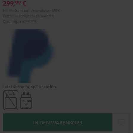
299,
€
99
Inkl. MwSt
und zzgl.
Versandkosten
9,99 €
Letzter niedrigster Preis
249,
99
€
Originalpreis
349,
99
€
Jetzt shoppen, später zahlen.
IN DEN WARENKORB