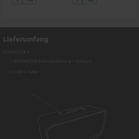
Special Editions
Laptops und weitere Geräte
mit bis zu 60 Watt
Betriebsspannung und USB-C-
Anschluss
Lieferumfang
BOOMSTER 4
1 × BOOMSTER 4 Fernbedienung – Schwarz
1 × USB-C Kabel