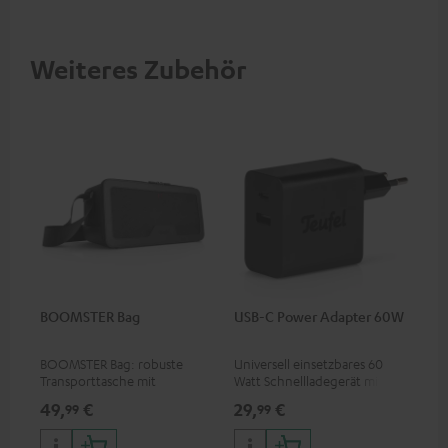
Weiteres Zubehör
BOOMSTER Bag
USB-C Power Adapter 60W
BOOMSTER Bag: robuste
Universell einsetzbares 60
Transporttasche mit
Watt Schnellladegerät mit
Tragegurt für den BOOMSTER
zwei Anschluss-Ports (USB-C
49,
€
29,
€
99
99
4 und BOOMSTER (2020 bis
60 Watt / USB-A 7,5 Watt) für
Ende 2025) sowie BOOMSTER
Kopfhörer & Portables sowie