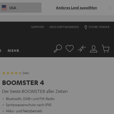
Anderes Land auswählen
USA
SUPPORT
GESCHÄFTSKUNDEN
STORE FINDER
No
R
MEHR
Suche
Mein
Artikel
Konto
im
Warenk
(146)
BOOMSTER 4
Der beste BOOMSTER aller Zeiten
Bluetooth, DAB+ und FM-Radio
Spritzwasserschutz nach IPX5
Akku- und Netzbetrieb