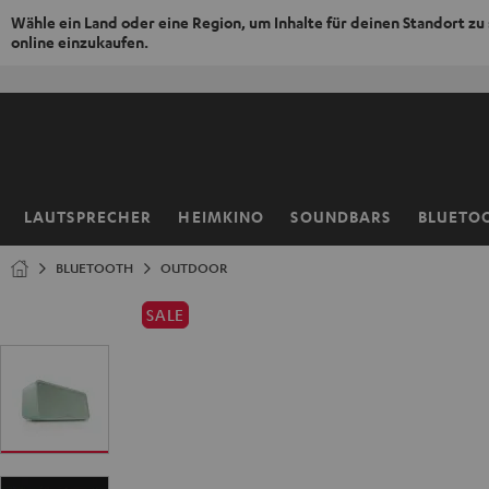
Wähle ein Land oder eine Region, um Inhalte für deinen Standort zu
online einzukaufen.
ZUM
NHALT
RINGEN
LAUTSPRECHER
HEIMKINO
SOUNDBARS
BLUETO
Startseite
BLUETOOTH
OUTDOOR
SALE