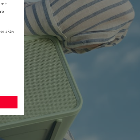
 mit
ere
r aktiv