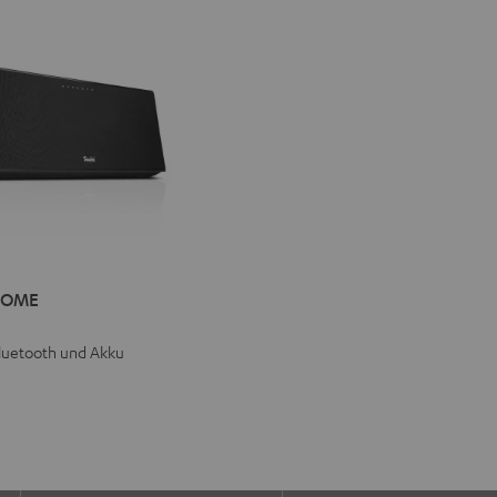
IV®
HOME
E
luetooth und Akku