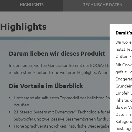
HIGHLIGHTS
TECHNISCHE DATEN
Highlights
Damit‘s
Wir wolle
nutzt Te
Darum lieben wir dieses Produkt
Dritten -
Mit Cook
In der neuen, vierten Generation kommt der BOOMSTER mit noch lä
gefällt 
modernstem Bluetooth und weiteren Highlights. Wenn Radio, da
Endgerät.
Die Vorteile im Überblick
Grundeins
Empfehlu
Umfassend aktualisiertes Topmodell des beliebten Stereo-Blueto
Inhalte, 
draußen
du der V
2.1-Stereo-System mit Dynamore®-Technologie für eine breite Kl
Daten in
Subwoofer und zwei passive Bassmembranen für druckvollen HiF
Kategori
Hohe Sprachverständlichkeit, natürliche Wiedergabe von Instru
bestätig