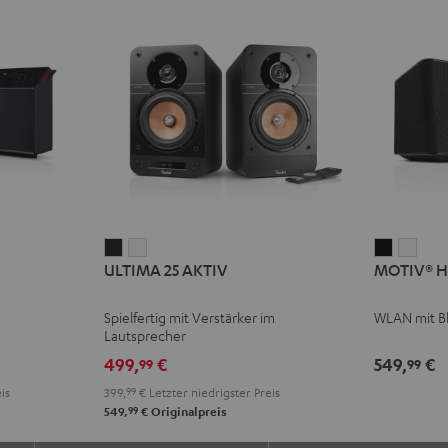
ULTIMA
ULTIMA
MOTIV®
MOT
ULTIMA 25 AKTIV
MOTIV® 
25
25
HOME
HOM
AKTIV
AKTIV
Schwarz
Weiß
Spielfertig mit Verstärker im
WLAN mit B
Night
Pure
Lautsprecher
Black
White
499,
€
549,
€
99
99
is
399,
99
€
Letzter niedrigster Preis
99
549,
€
Originalpreis