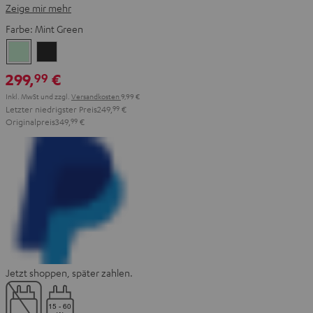
Zeige mir mehr
Farbe:
Mint Green
Mint
Night
Green
Black
299,
€
99
Inkl. MwSt
und zzgl.
Versandkosten
9,99 €
Letzter niedrigster Preis
249,
99
€
Originalpreis
349,
99
€
Jetzt shoppen, später zahlen.