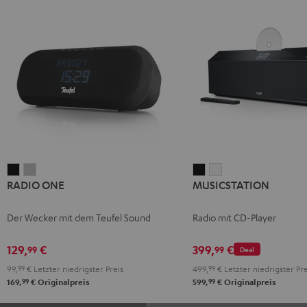
RADIO
RADIO
MUSICSTATION
MUSICSTATION
RADIO ONE
MUSICSTATION
ONE
ONE
Schwarz
Weiß
Black
Light
Der Wecker mit dem Teufel Sound
Radio mit CD-Player
Gray
129,
€
399,
€
99
99
Deal
99,
99
€
Letzter niedrigster Preis
499,
99
€
Letzter niedrigster Pre
99
99
169,
€
Originalpreis
599,
€
Originalpreis