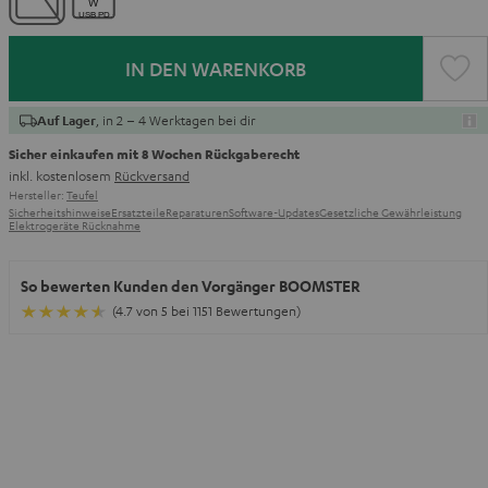
IN DEN WARENKORB
, in 2 – 4 Werktagen bei dir
Auf Lager
Sicher einkaufen mit 8 Wochen Rückgaberecht
inkl. kostenlosem
Rückversand
Hersteller:
Teufel
Sicherheitshinweise
Ersatzteile
Reparaturen
Software-Updates
Gesetzliche Gewährleistung
Elektrogeräte Rücknahme
So bewerten Kunden den Vorgänger BOOMSTER
(4.7 von 5 bei 1151 Bewertungen)