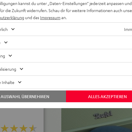
tt vorher 16
willigungen kannst du unter „Daten-Einstellungen“ jederzeit anpassen und
für die Zukunft widerrufen. Schau dir für weitere Informationen auch uns
ienung, schwenkbare &
utzerklärung
und das
Impressum
an.
isplay
rlich
Imme
tfreier Qualität von Spotify,
tphone koppeln)
e
ragekomfort, robustes
ing
-Set für noch höhere Pegel
gekoppelt werden)
lisierung
autstärke), Dauer-Netzbetrieb
AUX-Eingang, erhältlich in
 Inhalte
AUSWAHL ÜBERNEHMEN
ALLES AKZEPTIEREN