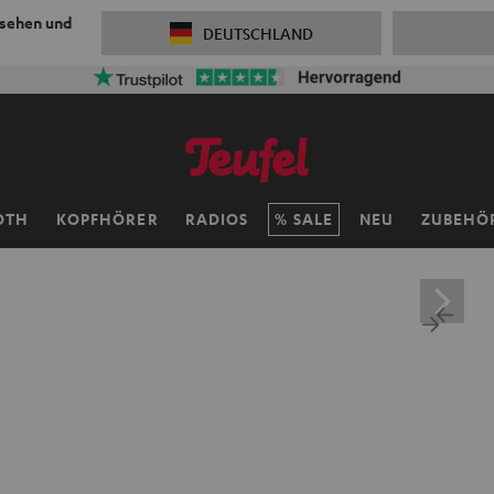
 sehen und
DEUTSCHLAND
OTH
KOPFHÖRER
RADIOS
SALE
NEU
ZUBEHÖ