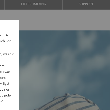
LIEFERUMFANG
SUPPORT
st. Dafür
auch von
, was dir
ere
du zwar
 und
willigst
deiner
du jede
n“