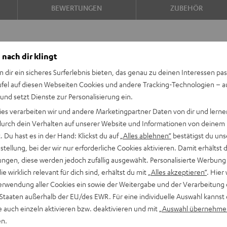
BEWERTUNGEN
ZUBEHÖR
 nach dir klingt
n dir ein sicheres Surferlebnis bieten, das genau zu deinen Interessen pas
ufel auf diesen Webseiten Cookies und andere Tracking-Technologien – 
 und setzt Dienste zur Personalisierung ein.
ies verarbeiten wir und andere Marketingpartner Daten von dir und lernen
ngerer Akkulaufzeit,
- durch dein Verhalten auf unserer Website und Informationen von deinem
nn BOOMSTER.
 Du hast es in der Hand: Klickst du auf
„Alles ablehnen“
bestätigst du uns
tellung, bei der wir nur erforderliche Cookies aktivieren. Damit erhältst 
ngen, diese werden jedoch zufällig ausgewählt. Personalisierte Werbung
oth-Radios für drinnen und
die wirklich relevant für dich sind, erhältst du mit
„Alles akzeptieren“
. Hier 
erwendung aller Cookies ein sowie der Weitergabe und der Verarbeitung 
angbühne, integrierter
 Staaten außerhalb der EU/des EWR. Für eine individuelle Auswahl kannst 
i-Sound
e auch einzeln aktivieren bzw. deaktivieren und mit
„Auswahl übernehme
menten, hohe
en.