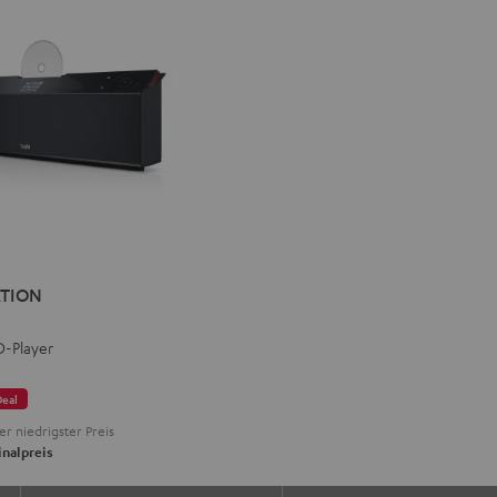
TATION
ICSTATION
ATION
D-Player
Deal
er niedrigster Preis
nalpreis