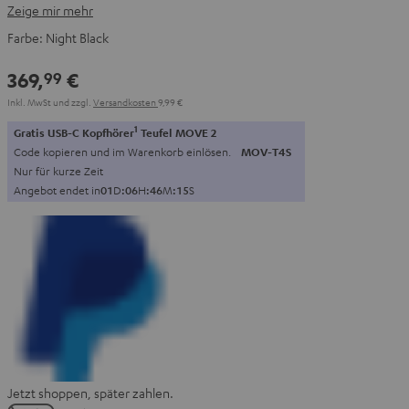
Zeige mir mehr
Farbe:
Night Black
369,
€
99
Inkl. MwSt
und zzgl.
Versandkosten
9,99 €
1
Gratis USB-C Kopfhörer
Teufel MOVE 2
Code kopieren und im Warenkorb einlösen.
MOV-T4S
Nur für kurze Zeit
Angebot endet in
0
1
D
:
0
6
H
:
4
6
M
:
1
4
S
Jetzt shoppen, später zahlen.