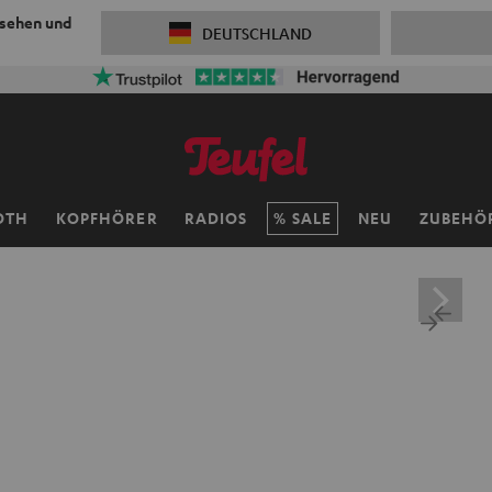
 sehen und
DEUTSCHLAND
OTH
KOPFHÖRER
RADIOS
SALE
NEU
ZUBEHÖ