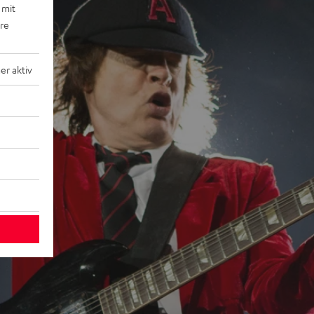
 mit
ere
r aktiv