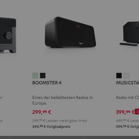
BOOMSTER
BOOMSTER
MUSICS
MUS
BOOMSTER 4
MUSICST
4
4
Schwarz
Weiß
Mint
Night
er
Eines der beliebtesten Radios in
Radio mit C
Green
Black
Europa.
299,
€
399,
€
99
99
is
249,
99
€
Letzter niedrigster Preis
499,
99
€
Letzt
99
99
349,
€
Originalpreis
599,
€
Origi