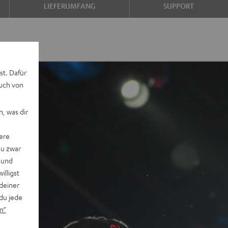
LIEFERUMFANG
SUPPORT
st. Dafür
auch von
, was dir
ere
du zwar
 und
willigst
deiner
du jede
n“