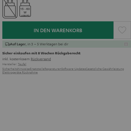
IN DEN WARENKORB
, in 3 – 5 Werktagen bei dir
Auf Lager
Sicher einkaufen mit 8 Wochen Rückgaberecht
inkl. kostenlosem
Rückversand
Hersteller:
Teufel
Sicherheitshinweise
Ersatzteile
Reparaturen
Software-Updates
Gesetzliche Gewährleistung
Elektrogeräte Rücknahme