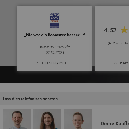
4.52
„Nie war ein Boomster besser…“
(4.52 von 5 b
www.areadvd.de
21.10.2025
ALLE BE
ALLE TESTBERICHTE
Lass dich telefonisch beraten
Deine Kauf