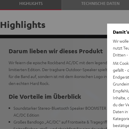
HIGHLIGHTS
TECHNISCHE DATEN
Highlights
Damit‘s
Wir wolle
nutzt Te
Darum lieben wir dieses Produkt
Dritten -
Wir feiern die epische Rockband AC/DC mit dem legendären Sound
Mit Cook
limitierten Edition. Der tragbare Outdoor-Speaker spielt nicht nur m
gefällt 
für die Band auf, sondern ist mit dem ikonischen Logo in Gold auch
Endgerät.
den echten Hard Rock.
Grundeins
Empfehlu
Die Vorteile im Überblick
Inhalte, 
du der V
Soundstarker Stereo-Bluetooth Speaker BOOMSTER 4 in der offiziel
Daten in
AC/DC Edition
Kategori
Großes Bandlogo „AC/DC“ auf Frontseite & Tragegriff sowie „High 
bestätig
Seitenflächen, stoß- und abriebfest für eine dauerhafte Sichtbar