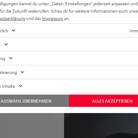
willigungen kannst du unter „Daten-Einstellungen“ jederzeit anpassen und
für die Zukunft widerrufen. Schau dir für weitere Informationen auch uns
gie für eine breite
utzerklärung
und das
Impressum
an.
tegriertem Frontfire-
rlich
Imme
alität über Spotify & Co.,
zwei Geräte koppeln für
e
ing
nternetradio über Bluetooth,
onstasten, schwenkbare
lisierung
(IPX5), hoher Tragekomfort
 Inhalte
alle Outdoor-Aktivitäten
play, IR-Fernbedienung,
AUSWAHL ÜBERNEHMEN
ALLES AKZEPTIEREN
rtphone-Aufladen
autstärke), Dauer-Netzbetrieb