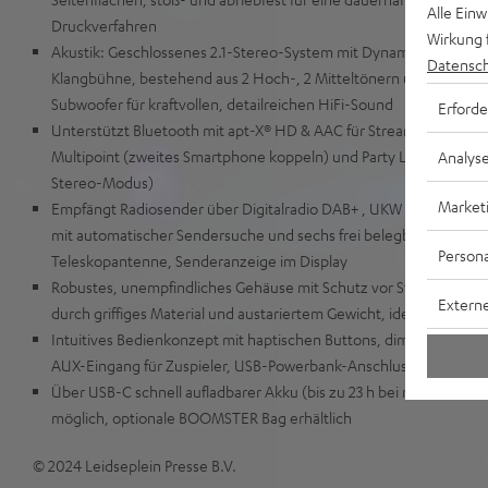
Alle Ein
Druckverfahren
Wirkung 
Akustik: Geschlossenes 2.1-Stereo-System mit Dynamore Technolo
Datensch
Klangbühne, bestehend aus 2 Hoch-, 2 Mitteltönern und mittig in
Subwoofer für kraftvollen, detailreichen HiFi-Sound
Erforde
Unterstützt Bluetooth mit apt-X® HD & AAC für Streaming in CD-Qu
Multipoint (zweites Smartphone koppeln) und Party Link Stereo (
Analys
Stereo-Modus)
Market
Empfängt Radiosender über Digitalradio DAB+ , UKW oder spielt I
mit automatischer Sendersuche und sechs frei belegbaren Stati
Persona
Teleskopantenne, Senderanzeige im Display
Robustes, unempfindliches Gehäuse mit Schutz vor Strahlwasser 
Externe
durch griffiges Material und austariertem Gewicht, ideal auch für 
Intuitives Bedienkonzept mit haptischen Buttons, dimmbares Dis
AUX-Eingang für Zuspieler, USB-Powerbank-Anschluss zum Sma
Über USB-C schnell aufladbarer Akku (bis zu 23 h bei mittlerer L
möglich, optionale BOOMSTER Bag erhältlich
© 2024 Leidseplein Presse B.V.