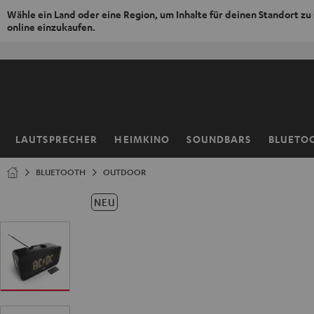
Wähle ein Land oder eine Region, um Inhalte für deinen Standort zu
online einzukaufen.
ZUM
NHALT
RINGEN
LAUTSPRECHER
HEIMKINO
SOUNDBARS
BLUETO
Startseite
BLUETOOTH
OUTDOOR
NEU