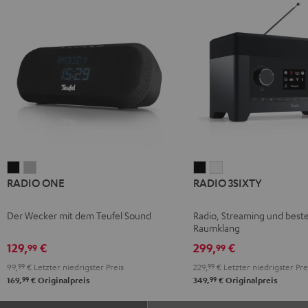
RADIO
RADIO
RADIO
RADIO
RADIO ONE
RADIO 3SIXTY
ONE
ONE
3SIXTY
3SIXTY
Black
Light
Schwarz
Weiß
Der Wecker mit dem Teufel Sound
Radio, Streaming und best
Gray
Raumklang
129,
€
299,
€
99
99
99,
99
€
Letzter niedrigster Preis
229,
99
€
Letzter niedrigster Pre
99
99
169,
€
Originalpreis
349,
€
Originalpreis