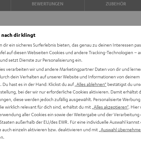
BEWERTUNGEN
ZUBEHÖR
 nach dir klingt
n dir ein sicheres Surferlebnis bieten, das genau zu deinen Interessen pas
ufel auf diesen Webseiten Cookies und andere Tracking-Technologien – 
 und setzt Dienste zur Personalisierung ein.
 des BOOMSTER 4 in einer
ies verarbeiten wir und andere Marketingpartner Daten von dir und lernen
it seinem kraftvollen Sound
- durch dein Verhalten auf unserer Website und Informationen von deinem
 optisch eine Hommage an
 Du hast es in der Hand: Klickst du auf
„Alles ablehnen“
bestätigst du uns
tellung, bei der wir nur erforderliche Cookies aktivieren. Damit erhältst 
ngen, diese werden jedoch zufällig ausgewählt. Personalisierte Werbung
die wirklich relevant für dich sind, erhältst du mit
„Alles akzeptieren“
. Hier 
erwendung aller Cookies ein sowie der Weitergabe und der Verarbeitung 
l lizensierten & limitierten
 Staaten außerhalb der EU/des EWR. Für eine individuelle Auswahl kannst 
e auch einzeln aktivieren bzw. deaktivieren und mit
„Auswahl übernehme
Voltage“ Blitze auf den
en.
keit, Umwelt-freundliches