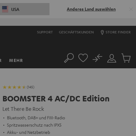
Anderes Land auswählen
USA
SUPPORT
GESCHÄFTSKUNDEN
STORE FINDER
No
R
MEHR
Suche
Mein
Artikel
Konto
im
Warenk
(145)
BOOMSTER 4 AC/DC Edition
Let There Be Rock
Bluetooth, DAB+ und FM-Radio
Spritzwasserschutz nach IPX5
Akku- und Netzbetrieb