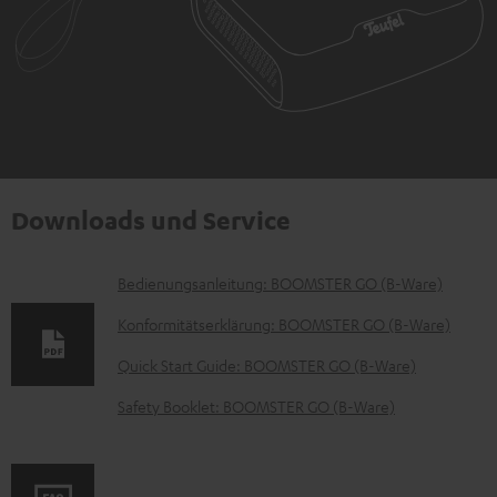
Downloads und Service
D
Bedienungsanleitung: BOOMSTER GO (B-Ware)
o
Konformitätserklärung: BOOMSTER GO (B-Ware)
k
Quick Start Guide: BOOMSTER GO (B-Ware)
u
Safety Booklet: BOOMSTER GO (B-Ware)
m
e
n