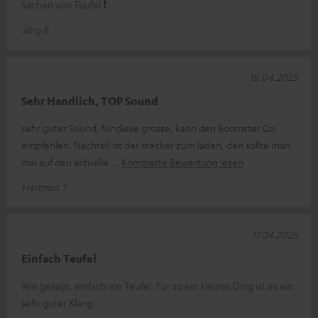
Sachen von Teufel ❗
Jörg B.
18.04.2025
Sehr Handlich, TOP Sound
sehr guter Sound, für diese grösse, kann den Boomster Go
empfehlen. Nachteil ist der stecker zum laden, den sollte man
mal auf den aktuelle
Komplette Bewertung lesen
Hartmut T.
17.04.2025
Einfach Teufel
Wie gesagt, einfach ein Teufel. Für so ein kleines Ding ist es ein
sehr guter Klang.