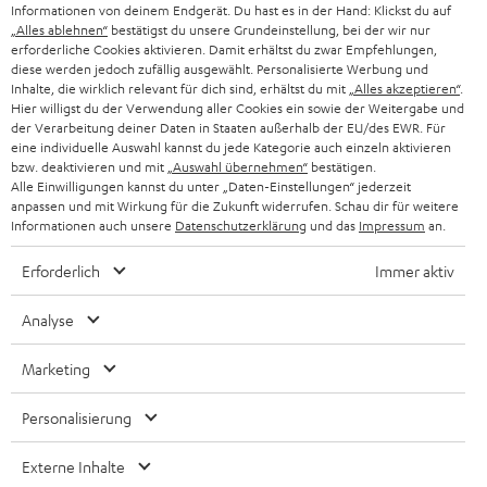
EMAIL
l
Informationen von deinem Endgerät. Du hast es in der Hand: Klickst du auf
ANME
WIDGET
„Alles ablehnen“
bestätigst du unsere Grundeinstellung, bei der wir nur
e
erforderliche Cookies aktivieren. Damit erhältst du zwar Empfehlungen,
t
diese werden jedoch zufällig ausgewählt. Personalisierte Werbung und
Inhalte, die wirklich relevant für dich sind, erhältst du mit
„Alles akzeptieren“
.
t
Hier willigst du der Verwendung aller Cookies ein sowie der Weitergabe und
der Verarbeitung deiner Daten in Staaten außerhalb der EU/des EWR. Für
e
eine individuelle Auswahl kannst du jede Kategorie auch einzeln aktivieren
r
bzw. deaktivieren und mit
„Auswahl übernehmen“
bestätigen.
Alle Einwilligungen kannst du unter „Daten-Einstellungen“ jederzeit
a
anpassen und mit Wirkung für die Zukunft widerrufen. Schau dir für weitere
Informationen auch unsere
Datenschutzerklärung
und das
Impressum
an.
n
Kategorien
m
Erforderlich
Immer aktiv
HEIMKINO
e
Unternehmen
Analyse
l
HEIMKINO-KOMPLETTANLAGEN
SUPPORT
d
Teufel Onlineshops
Marketing
SOUNDBAR
u
KARRIERE
DEUTSCHLAND
Personalisierung
n
HIFI-LAUTSPRECHER
PRESSE & MARKETING
g
Externe Inhalte
ÖSTERREICH
SMART HOME