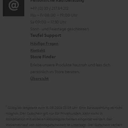
K
g
e
d
o
o
+49 (0) 30 / 217 84 212
e
n
e
Mo – Fr 08:00 – 19:00 Uhr
-
n
r
z
n
Sa 09:00 – 17:30 Uhr
L
t
ä
u
Sonn- und Feiertage geschlossen
e
a
t
Teufel Support
r
x
k
e
Häufige Fragen
G
i
Kontakt
t
R
a
Store Finder
k
d
ü
r
Erlebe unsere Produkte hautnah und lass dich
o
a
c
a
persönlich im Store beraten.
n
t
k
Übersicht
n
e
n
t
n
a
i
h
e
1
Gültig bis längstens zum 15.08.2026 23:59 Uhr.
Eine Barauszahlung ist nicht
m
möglich. Der Gutschein gilt nur für Privatkunden. Kann nicht in
Kombination mit anderen Aktionsgutscheinen eingelöst werden. Der
e
Weiterverkauf von Aktionsgutscheinen ist untersagt. Der Gutschein verliert