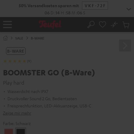
ZUM
NHALT
RINGEN
No
Abs
Startseite
Suche
Artike
im
SALE
B-WARE
Waren
B-WARE
(9)
BOOMSTER GO (B-Ware)
Play hard
Wasserdicht nach IPX7
Druckvoller Sound 2 Go, Bedientasten
Freisprechfunktion, LED-Akkuanzeige, USB-C
Zeige mir mehr
Farbe:
Schwarz
Coral
Schwarz