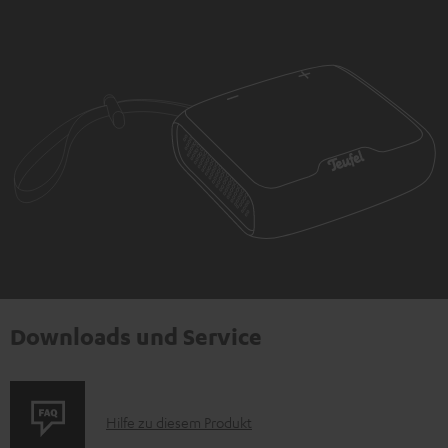
Downloads und Service
P
Hilfe zu diesem Produkt