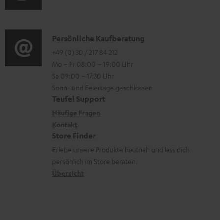
n
u
r
o
z
d
o
n
u
i
K
Persönliche Kaufberatung
g
e
m
o
o
+49 (0) 30 / 217 84 212
e
n
V
Mo – Fr 08:00 – 19:00 Uhr
-
n
r
z
e
Sa 09:00 – 17:30 Uhr
L
t
ä
u
r
Sonn- und Feiertage geschlossen
e
a
t
Teufel Support
r
s
x
k
e
Häufige Fragen
G
a
i
Kontakt
t
R
a
n
Store Finder
k
d
ü
r
d
Erlebe unsere Produkte hautnah und lass dich
o
a
c
a
persönlich im Store beraten.
n
t
k
Übersicht
n
e
n
t
n
a
i
h