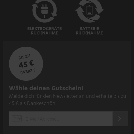
BIS ZU
45 €
RABATT
N
Wähle deinen Gutschein!
Melde dich für den Newsletter an und erhalte bis zu
e
45 € als Dankeschön.
w
s
JETZT
EMAIL
l
ANME
WIDGET
e