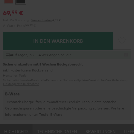
Red
69,
€
99
Inkl. MwSt
und zzgl.
Versandkosten
4,99 €
A-Ware-Preis
99,
99
€
IN DEN WARENKORB
, in 2 – 4 Werktagen bei dir
Auf Lager
Sicher einkaufen mit 8 Wochen Rückgaberecht
inkl. kostenlosem
Rückversand
Hersteller:
Teufel
Sicherheitshinweise
Ersatzteile
Reparaturen
Software-Updates
Gesetzliche Gewährleistung
Elektrogeräte Rücknahme
B-Ware
Technisch überprüftes, einwandfreies Produkt. Kann leichte optische
Gebrauchsspuren oder eine beschädigte Verpackung aufweisen. Weitere
Informationen unter
Teufel B-Ware
HIGHLIGHTS
TECHNISCHE DATEN
BEWERTUNGEN
LIE