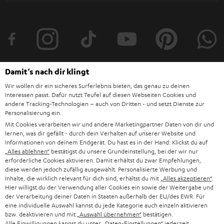
t
t
e
r
a
Damit‘s nach dir klingt
n
Wir wollen dir ein sicheres Surferlebnis bieten, das genau zu deinen
Kategorien
Interessen passt. Dafür nutzt Teufel auf diesen Webseiten Cookies und
m
andere Tracking-Technologien – auch von Dritten - und setzt Dienste zur
Personalisierung ein.
HEIMKINO
e
Unternehmen
Mit Cookies verarbeiten wir und andere Marketingpartner Daten von dir und
l
lernen, was dir gefällt - durch dein Verhalten auf unserer Website und
HEIMKINO-KOMPLETTANLAGEN
Informationen von deinem Endgerät. Du hast es in der Hand: Klickst du auf
SUPPORT
d
Teufel Onlineshops
„Alles ablehnen“
bestätigst du unsere Grundeinstellung, bei der wir nur
SOUNDBAR
erforderliche Cookies aktivieren. Damit erhältst du zwar Empfehlungen,
u
KARRIERE
diese werden jedoch zufällig ausgewählt. Personalisierte Werbung und
DEUTSCHLAND
n
Inhalte, die wirklich relevant für dich sind, erhältst du mit
„Alles akzeptieren“
.
HIFI-LAUTSPRECHER
PRESSE & MARKETING
Hier willigst du der Verwendung aller Cookies ein sowie der Weitergabe und
g
der Verarbeitung deiner Daten in Staaten außerhalb der EU/des EWR. Für
ÖSTERREICH
SMART HOME
eine individuelle Auswahl kannst du jede Kategorie auch einzeln aktivieren
GESCHÄFTSKUNDEN
bzw. deaktivieren und mit
„Auswahl übernehmen“
bestätigen.
Alle Einwilligungen kannst du unter „Daten-Einstellungen“ jederzeit