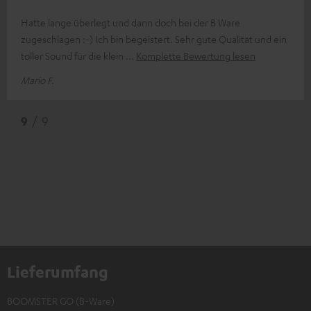
Hatte lange überlegt und dann doch bei der B Ware
zugeschlagen :-) Ich bin begeistert. Sehr gute Qualität und ein
toller Sound für die klein
Komplette Bewertung lesen
Mario F.
9
/ 9
Lieferumfang
BOOMSTER GO (B-Ware)