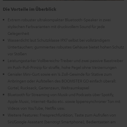
Die Vorteile im Überblick
Extrem robuster ultrakompakter Bluetooth-Speaker in zwei
stylischen Farbvarianten mit druckvollem Sound für jede
Gelegenheit
Wasserdicht laut Schutzklasse IPX7 selbst bei vollständigem
Untertauchen; gummiertes robustes Gehäuse bietet hohen Schutz
vor Stößen
Leistungsstarker Vollbereichs-Treiber und zwei passive Basstreiber
im Push-Pull-Prinzip für straffe, hohe Pegel ohne Verzerrungen
Genialer Mini-Gurt sowie ein ¼ Zoll-Gewinde für Stative zum
Anbringen oder Aufstellen des BOOMSTER GO einfach überall:
Gürtel, Rucksack, Gartenzaun, Weltraumkapsel
Bluetooth für Streaming von Musik und Podcasts über Spotify,
Apple Music, Internet-Radio etc. sowie lippensynchroner Ton mit
Videos von YouTube, Netflix usw.
Weitere Features: Freisprechfunktion, Taste zum Aufrufen von
Siri/Google Assistant (benötigt Smartphone), Bedientasten am