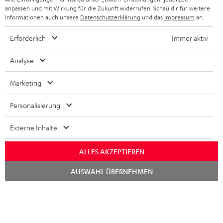
SCHWEIZ
BLUETOOTH-LAUTSPRECHER
PARTNERPROGRAMM
anpassen und mit Wirkung für die Zukunft widerrufen. Schau dir für weitere
Informationen auch unsere
Datenschutzerklärung
und das
Impressum
an.
KOPFHÖRER
NIEDERLANDE
BLOG
Erforderlich
Immer aktiv
BLUETOOTH-KOPFHÖRER
NEWSLETTER
BELGIEN
Analyse
STEREOANLAGEN
STORES
Marketing
FRANKREICH
LAUTSPRECHER
DEINE VORTEILE BEI TEUFEL
Personalisierung
POLEN
ULTIMA-SERIE
TEUFEL STORY
Externe Inhalte
IN-EAR-KOPFHÖRER
SPANIEN
UNSER MANAGEMENT
ALLES AKZEPTIEREN
FANSHOP
NACHHALTIGKEIT
ITALIEN
Chat
AUSWAHL ÜBERNEHMEN
starten
NEUHEITEN
Technische Änderungen, Tippfehler und Irrtum vorbehalten. Das auf unseren
UNSERE WERTE
Fotos abgebildete Zubehör ist nicht im Lieferumfang enthalten. Etwaige
USA
Entsorgungsgebühren für Batterien sind im Preis inbegriffen.
BILDUNGSRABATT
©2026 Lautsprecher Teufel GmbH - All rights reserved.
WEITERE LÄNDER