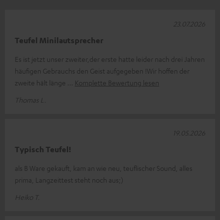
23.07.2026
Teufel Minilautsprecher
Es ist jetzt unser zweiter,der erste hatte leider nach drei Jahren
häufigen Gebrauchs den Geist aufgegeben !Wir hoffen der
zweite hält länge
Komplette Bewertung lesen
Thomas L.
19.05.2026
Typisch Teufel!
als B Ware gekauft, kam an wie neu, teuflischer Sound, alles
prima, Langzeittest steht noch aus;)
Heiko T.