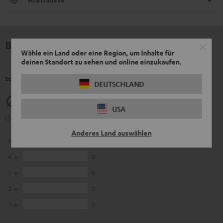
Bewertungen
Wähle ein Land oder eine Region, um Inhalte für
deinen Standort zu sehen und online einzukaufen.
So bewerten Kunden dieses Produkt
DEUTSCHLAND
5
USA
(5 von 5 bei 9 Bewertungen)
Anderes Land auswählen
5
9
4
0
3
0
2
0
1
0