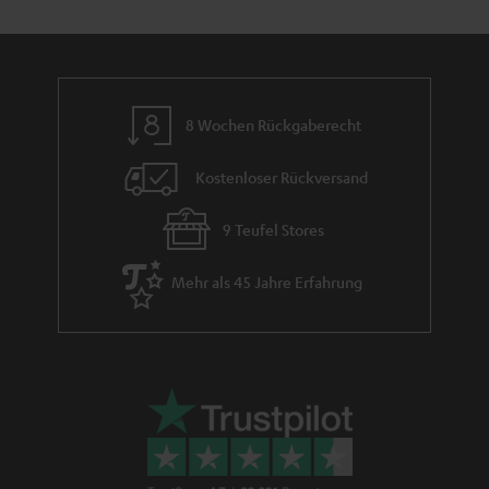
e
m
e
8 Wochen Rückgaberecht
Kostenloser Rückversand
9 Teufel Stores
Mehr als 45 Jahre Erfahrung