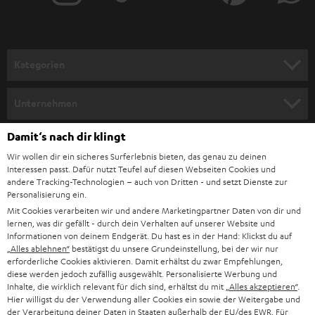
r
a
n
Kategorien
m
HEIMKINO
e
Unternehmen
l
HEIMKINO-KOMPLETTANLAGEN
SUPPORT
Damit‘s nach dir klingt
d
Teufel Onlineshops
Wir wollen dir ein sicheres Surferlebnis bieten, das genau zu deinen
SOUNDBAR
u
KARRIERE
Interessen passt. Dafür nutzt Teufel auf diesen Webseiten Cookies und
DEUTSCHLAND
n
andere Tracking-Technologien – auch von Dritten - und setzt Dienste zur
HIFI-LAUTSPRECHER
Personalisierung ein.
PRESSE & MARKETING
g
Mit Cookies verarbeiten wir und andere Marketingpartner Daten von dir und
ÖSTERREICH
SMART HOME
lernen, was dir gefällt - durch dein Verhalten auf unserer Website und
GESCHÄFTSKUNDEN
Informationen von deinem Endgerät. Du hast es in der Hand: Klickst du auf
„Alles ablehnen“
bestätigst du unsere Grundeinstellung, bei der wir nur
SCHWEIZ
BLUETOOTH-LAUTSPRECHER
PARTNERPROGRAMM
erforderliche Cookies aktivieren. Damit erhältst du zwar Empfehlungen,
diese werden jedoch zufällig ausgewählt. Personalisierte Werbung und
KOPFHÖRER
Inhalte, die wirklich relevant für dich sind, erhältst du mit
„Alles akzeptieren“
.
NIEDERLANDE
BLOG
Hier willigst du der Verwendung aller Cookies ein sowie der Weitergabe und
der Verarbeitung deiner Daten in Staaten außerhalb der EU/des EWR. Für
BLUETOOTH-KOPFHÖRER