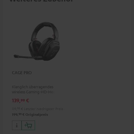
CAGE PRO
Klanglich überragendes
wireless Gaming-HD-Headset
mit vielen On-Device-
139,
€
99
Features und stylischen
Multicolor-LED-Arrays
119,
99
€
Letzter niedrigster Preis
99
199,
€
Originalpreis