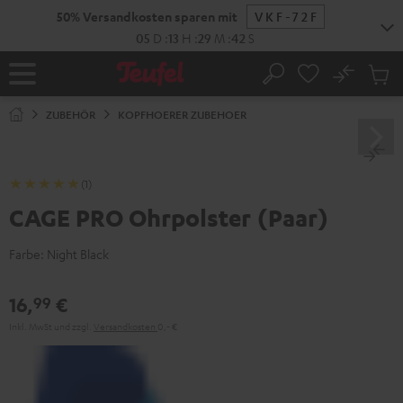
ZUM
50% Versandkosten sparen mit
VKF-72F
NHALT
RINGEN
05
D
:
13
H
:
29
M
:
41
S
No
Abs
Startseite
Suche
Artike
im
ZUBEHÖR
KOPFHOERER ZUBEHOER
Waren
(1)
CAGE PRO Ohrpolster (Paar)
Farbe:
Night Black
16,
€
99
Inkl. MwSt
und zzgl.
Versandkosten
0,‐ €