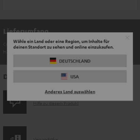
Lieferumfang
Wähle ein Land oder eine Region, um Inhalte für
CAGE PRO Ohrpolster (Paar)
deinen Standort zu sehen und online einzukaufen.
Headset nicht im Lieferumfang
DEUTSCHLAND
Downloads und Service
USA
Anderes Land auswählen
P
Hilfe zu diesem Produkt
r
o
d
I
Versandinfos