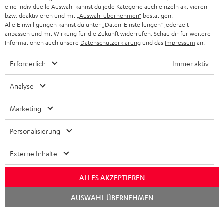
NEWSLETTER
eine individuelle Auswahl kannst du jede Kategorie auch einzeln aktivieren
BELGIEN
bzw. deaktivieren und mit
„Auswahl übernehmen“
bestätigen.
STEREOANLAGEN
Alle Einwilligungen kannst du unter „Daten-Einstellungen“ jederzeit
STORES
anpassen und mit Wirkung für die Zukunft widerrufen. Schau dir für weitere
FRANKREICH
LAUTSPRECHER
Informationen auch unsere
Datenschutzerklärung
und das
Impressum
an.
DEINE VORTEILE BEI TEUFEL
Erforderlich
Immer aktiv
POLEN
ULTIMA-SERIE
TEUFEL STORY
Analyse
IN-EAR-KOPFHÖRER
SPANIEN
UNSER MANAGEMENT
Marketing
FANSHOP
NACHHALTIGKEIT
ITALIEN
NEUHEITEN
Personalisierung
Technische Änderungen, Tippfehler und Irrtum vorbehalten. Das auf unseren
UNSERE WERTE
Fotos abgebildete Zubehör ist nicht im Lieferumfang enthalten. Etwaige
USA
Entsorgungsgebühren für Batterien sind im Preis inbegriffen.
Externe Inhalte
BILDUNGSRABATT
©2026 Lautsprecher Teufel GmbH - All rights reserved.
WEITERE LÄNDER
ALLES AKZEPTIEREN
GESCHENKGUTSCHEIN
Chat
Impressum
AGB
Datenschutz
Daten-Einstellungen
EU Data Act
AUSWAHL ÜBERNEHMEN
starten
BARRIEREFREIHEIT
Vertrag widerrufen