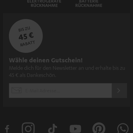
BIS ZU
45 €
RABATT
N
Wähle deinen Gutschein!
Melde dich für den Newsletter an und erhalte bis zu
e
45 € als Dankeschön.
w
s
JETZT
EMAIL
l
ANME
WIDGET
e
t
t
e