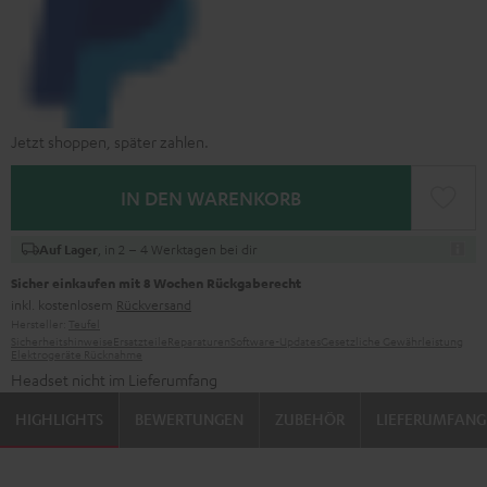
Jetzt shoppen, später zahlen.
IN DEN WARENKORB
, in 2 – 4 Werktagen bei dir
Auf Lager
Sicher einkaufen mit 8 Wochen Rückgaberecht
inkl. kostenlosem
Rückversand
Hersteller:
Teufel
Sicherheitshinweise
Ersatzteile
Reparaturen
Software-Updates
Gesetzliche Gewährleistung
Elektrogeräte Rücknahme
Headset nicht im Lieferumfang
HIGHLIGHTS
BEWERTUNGEN
ZUBEHÖR
LIEFERUMFANG