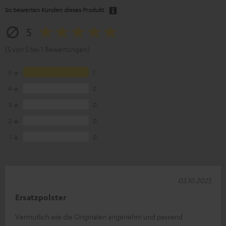
So bewerten Kunden dieses Produkt
5
(5 von 5 bei 1 Bewertungen)
5
1
4
0
3
0
2
0
1
0
03.10.2025
Ersatzpolster
Vermutlich wie die Originalen angenehm und passend