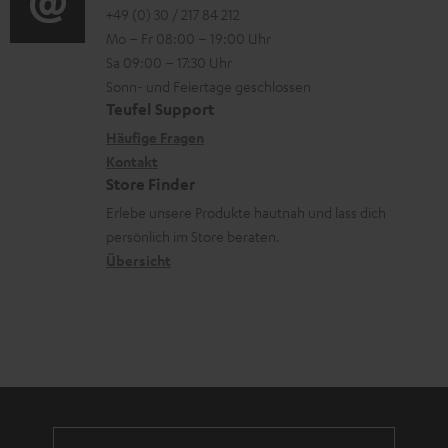
m
o
o
+49 (0) 30 / 217 84 212
e
n
V
Mo – Fr 08:00 – 19:00 Uhr
-
n
r
z
e
Sa 09:00 – 17:30 Uhr
L
t
ä
u
r
Sonn- und Feiertage geschlossen
e
a
t
Teufel Support
r
s
x
k
e
Häufige Fragen
G
a
i
Kontakt
t
R
a
n
Store Finder
k
d
ü
r
d
Erlebe unsere Produkte hautnah und lass dich
o
a
c
a
persönlich im Store beraten.
n
t
k
Übersicht
n
e
n
t
n
a
i
h
e
m
e