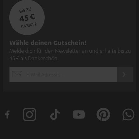
BIS ZU
45 €
RABATT
N
Wähle deinen Gutschein!
Melde dich für den Newsletter an und erhalte bis zu
e
45 € als Dankeschön.
w
s
JETZT
EMAIL
l
ANME
WIDGET
e
t
t
e
r
a