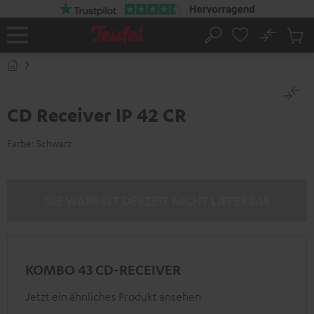
ZUM
NHALT
RINGEN
No
Abs
Startseite
Suche
Artike
im
Waren
CD Receiver IP 42 CR
Farbe:
Schwarz
DIE WARE IST DERZEIT NICHT LIEFERBAR
KOMBO 43 CD-RECEIVER
Jetzt ein ähnliches Produkt ansehen