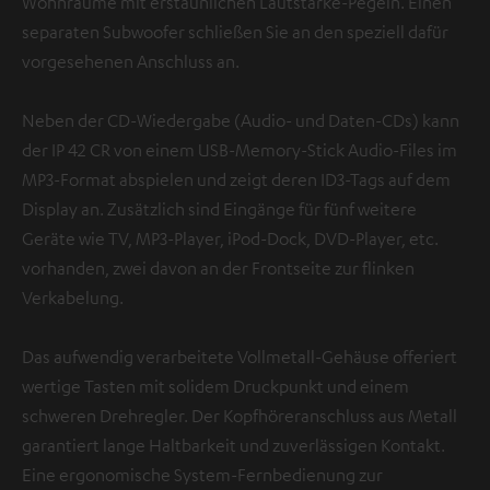
Wohnräume mit erstaunlichen Lautstärke-Pegeln. Einen
separaten Subwoofer schließen Sie an den speziell dafür
vorgesehenen Anschluss an.
Neben der CD-Wiedergabe (Audio- und Daten-CDs) kann
der IP 42 CR von einem USB-Memory-Stick Audio-Files im
MP3-Format abspielen und zeigt deren ID3-Tags auf dem
Display an. Zusätzlich sind Eingänge für fünf weitere
Geräte wie TV, MP3-Player, iPod-Dock, DVD-Player, etc.
vorhanden, zwei davon an der Frontseite zur flinken
Verkabelung.
Das aufwendig verarbeitete Vollmetall-Gehäuse offeriert
wertige Tasten mit solidem Druckpunkt und einem
schweren Drehregler. Der Kopfhöreranschluss aus Metall
garantiert lange Haltbarkeit und zuverlässigen Kontakt.
Eine ergonomische System-Fernbedienung zur