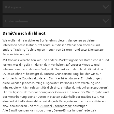
n
Kategorien
m
HEIMKINO
e
Unternehmen
l
HEIMKINO-KOMPLETTANLAGEN
SUPPORT
Damit‘s nach dir klingt
d
Teufel Onlineshops
Wir wollen dir ein sicheres Surferlebnis bieten, das genau zu deinen
SOUNDBAR
u
KARRIERE
Interessen passt. Dafür nutzt Teufel auf diesen Webseiten Cookies und
DEUTSCHLAND
n
andere Tracking-Technologien – auch von Dritten - und setzt Dienste zur
HIFI-LAUTSPRECHER
Personalisierung ein.
PRESSE & MARKETING
g
Mit Cookies verarbeiten wir und andere Marketingpartner Daten von dir und
ÖSTERREICH
SMART HOME
lernen, was dir gefällt - durch dein Verhalten auf unserer Website und
GESCHÄFTSKUNDEN
Informationen von deinem Endgerät. Du hast es in der Hand: Klickst du auf
„Alles ablehnen“
bestätigst du unsere Grundeinstellung, bei der wir nur
SCHWEIZ
BLUETOOTH-LAUTSPRECHER
PARTNERPROGRAMM
erforderliche Cookies aktivieren. Damit erhältst du zwar Empfehlungen,
diese werden jedoch zufällig ausgewählt. Personalisierte Werbung und
KOPFHÖRER
Inhalte, die wirklich relevant für dich sind, erhältst du mit
„Alles akzeptieren“
.
NIEDERLANDE
BLOG
Hier willigst du der Verwendung aller Cookies ein sowie der Weitergabe und
der Verarbeitung deiner Daten in Staaten außerhalb der EU/des EWR. Für
BLUETOOTH-KOPFHÖRER
NEWSLETTER
eine individuelle Auswahl kannst du jede Kategorie auch einzeln aktivieren
BELGIEN
bzw. deaktivieren und mit
„Auswahl übernehmen“
bestätigen.
STEREOANLAGEN
Alle Einwilligungen kannst du unter „Daten-Einstellungen“ jederzeit
STORES