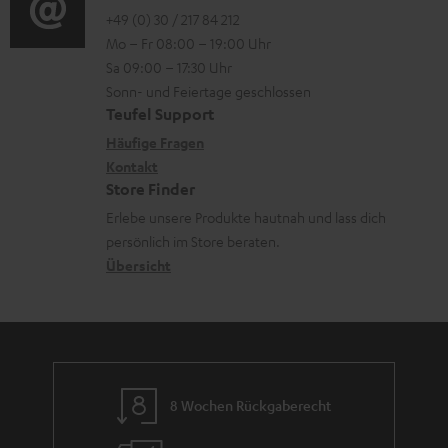
e
r
o
o
+49 (0) 30 / 217 84 212
e
n
l
Mo – Fr 08:00 – 19:00 Uhr
-
n
r
z
a
Sa 09:00 – 17:30 Uhr
L
t
ä
u
Sonn- und Feiertage geschlossen
d
e
a
t
Teufel Support
r
e
x
k
e
Häufige Fragen
G
n
i
Kontakt
t
R
a
Store Finder
k
d
ü
r
Erlebe unsere Produkte hautnah und lass dich
o
a
c
a
persönlich im Store beraten.
n
t
k
Übersicht
n
e
n
t
n
a
i
h
e
m
8 Wochen Rückgaberecht
e