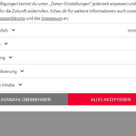
willigungen kannst du unter „Daten-Einstellungen“ jederzeit anpassen und
für die Zukunft widerrufen. Schau dir für weitere Informationen auch uns
utzerklärung
und das
Impressum
an.
rlich
Imme
e
ing
lisierung
 Uni-Deckenhalterung MultiCel 3040 Pro
 Inhalte
andhalter
AUSWAHL ÜBERNEHMEN
ALLES AKZEPTIEREN