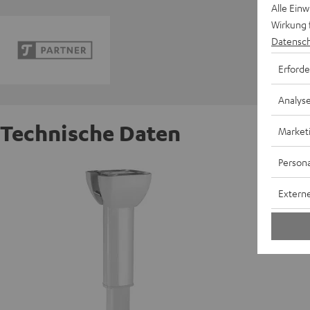
Alle Ein
Wirkung 
Datensch
Erforde
Analys
Technische Daten
Market
Persona
celexon
Externe
W