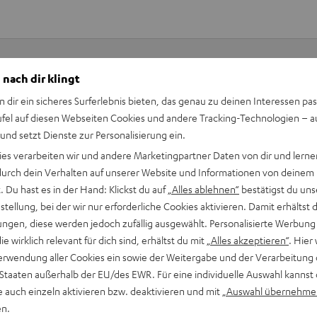
 nach dir klingt
Keinen Store in der Nähe? Kein Problem,
n dir ein sicheres Surferlebnis bieten, das genau zu deinen Interessen pas
beratung
beraten dich auch persönlich am Telefo
ufel auf diesen Webseiten Cookies und andere Tracking-Technologien – 
Hier Termin buchen
 und setzt Dienste zur Personalisierung ein.
ies verarbeiten wir und andere Marketingpartner Daten von dir und lernen
- durch dein Verhalten auf unserer Website und Informationen von deinem
 Du hast es in der Hand: Klickst du auf
„Alles ablehnen“
bestätigst du uns
tellung, bei der wir nur erforderliche Cookies aktivieren. Damit erhältst 
ngen, diese werden jedoch zufällig ausgewählt. Personalisierte Werbung
die wirklich relevant für dich sind, erhältst du mit
„Alles akzeptieren“
. Hier 
erwendung aller Cookies ein sowie der Weitergabe und der Verarbeitung 
 Staaten außerhalb der EU/des EWR. Für eine individuelle Auswahl kannst 
e auch einzeln aktivieren bzw. deaktivieren und mit
„Auswahl übernehme
en.