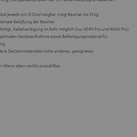
ikal jeweils um 15 Grad neigbar, trägt Beamer bis 15 kg
ptimale Belüftung der Beamer
efertigt, Kabelverlegung im Rohr möglich (nur 3040 Pro und 4060 Pro)
optimalen Geräteaufnahme sowie Befestigungsmaterial für
ang
ndere Deckenmaterialien bitte anderes, geeignetes
n-Menü oben rechts auswählbar