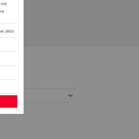
 mit
ere
r aktiv