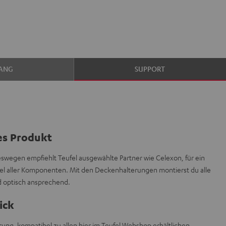
ANG
SUPPORT
es Produkt
deswegen empfiehlt Teufel ausgewählte Partner wie Celexon, für ein
l aller Komponenten. Mit den Deckenhalterungen montierst du alle
d optisch ansprechend.
ick
ng, kompatibel zu allen hier im Teufel Webshop erhältlichen