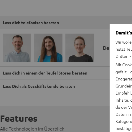
Lass dich telefonisch beraten
Damit‘s
Wir wolle
Deine Kauf
nutzt Te
Dritten -
Mit Cook
gefällt 
Lass dich in einem der Teufel Stores beraten
Endgerät.
Grundeins
Lass Dich als Geschäftskunde beraten
Empfehlu
Inhalte, 
du der V
Daten in
Features
Kategori
bestätig
Alle Technologien im Überblick