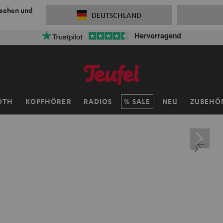
 sehen und
DEUTSCHLAND
OTH
KOPFHÖRER
RADIOS
SALE
NEU
ZUBEHÖ