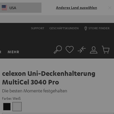
Anderes Land auswählen
USA
50% Versandkosten sparen mit
VKF-72F
0
SUPPORT
GESCHÄFTSKUNDEN
STORE FINDER
No
R
MEHR
Suche
Mein
Artikel
Konto
im
Warenk
celexon Uni-Deckenhalterung
MultiCel 3040 Pro
Die besten Momente festgehalten
Farbe:
Weiß
Schwarz
Weiß