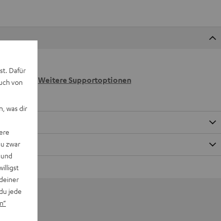
 wir
st. Dafür
n.
Weitere Supportoptionen
auch von
, was dir
ere
du zwar
 und
willigst
deiner
du jede
n“