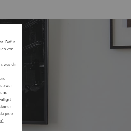
st. Dafür
auch von
, was dir
ere
du zwar
 und
willigst
deiner
du jede
n“