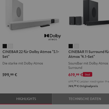
CINEBAR
CINEBAR
CINEBAR
CINEBAR
CINEBAR 22 für Dolby Atmos "5.1-
CINEBAR 11 Surround fü
22
22
11
11
Set"
Atmos "4.1-Set"
für
für
Surround
Surround
Die starke mit Dolby Atmos
Soundbar mit Dolby Atmos
Dolby
Dolby
für
für
Surround
Atmos
Atmos
Dolby
Dolby
599,
€
619,
€
99
99
Deal
"5.1-
"5.1-
Atmos
Atmos
699,
99
€
Letzter niedrigster Pre
Set"
Set"
"4.1-
"4.1-
99
749,
€
Originalpreis
Schwarz
Weiß
Set"
Set"
Schwarz
Weiß
HIGHLIGHTS
TECHNISCHE DATEN