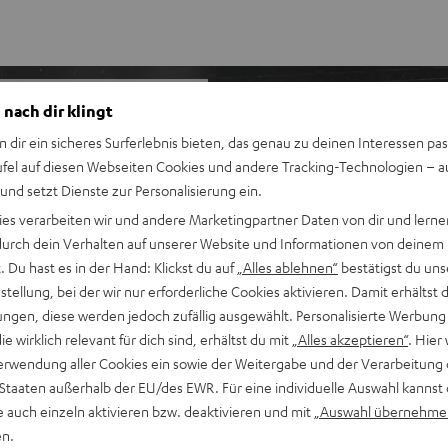
 nach dir klingt
n dir ein sicheres Surferlebnis bieten, das genau zu deinen Interessen pas
undbars überhaupt. Jetzt
ufel auf diesen Webseiten Cookies und andere Tracking-Technologien – 
nd, auch von oben.
 und setzt Dienste zur Personalisierung ein.
ies verarbeiten wir und andere Marketingpartner Daten von dir und lernen
- durch dein Verhalten auf unserer Website und Informationen von deinem
 Du hast es in der Hand: Klickst du auf
„Alles ablehnen“
bestätigst du uns
, Gaming und
tellung, bei der wir nur erforderliche Cookies aktivieren. Damit erhältst 
ngen, diese werden jedoch zufällig ausgewählt. Personalisierte Werbung
uch von oben zu kommen
die wirklich relevant für dich sind, erhältst du mit
„Alles akzeptieren“
. Hier 
erwendung aller Cookies ein sowie der Weitergabe und der Verarbeitung 
 Sound mit optional
 Staaten außerhalb der EU/des EWR. Für eine individuelle Auswahl kannst 
e auch einzeln aktivieren bzw. deaktivieren und mit
„Auswahl übernehme
m, sowie kabellos
en.
nd bestmögliche