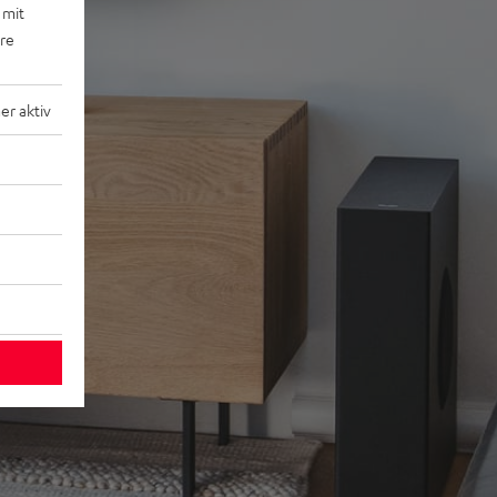
 mit
ere
r aktiv