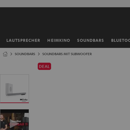
ZUM
NHALT
RINGEN
LAUTSPRECHER
HEIMKINO
SOUNDBARS
BLUETO
Startseite
SOUNDBARS
SOUNDBARS MIT SUBWOOFER
DEAL