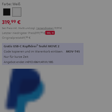
Farbe:
Weiß
Schwarz
Weiß
319,
€
99
Set-Preis inkl. MwSt
und zzgl.
Versandkosten
19,99 €
Letzter niedrigster Preis
399,
99
€
-80,
‐
€
Originalpreis
449,
99
€
1
Gratis USB-C Kopfhörer
Teufel MOVE 2
Code kopieren und im Warenkorb einlösen.
MOV-T4S
Nur für kurze Zeit
Angebot endet in
0
1
D
:
0
6
H
:
4
1
M
:
1
7
S