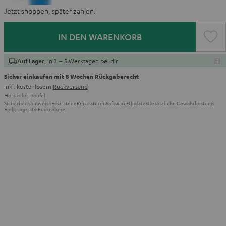
Jetzt shoppen, später zahlen.
IN DEN WARENKORB
, in 3 – 5 Werktagen bei dir
Auf Lager
Sicher einkaufen mit 8 Wochen Rückgaberecht
inkl. kostenlosem
Rückversand
Hersteller:
Teufel
Sicherheitshinweise
Ersatzteile
Reparaturen
Software-Updates
Gesetzliche Gewährleistung
Elektrogeräte Rücknahme