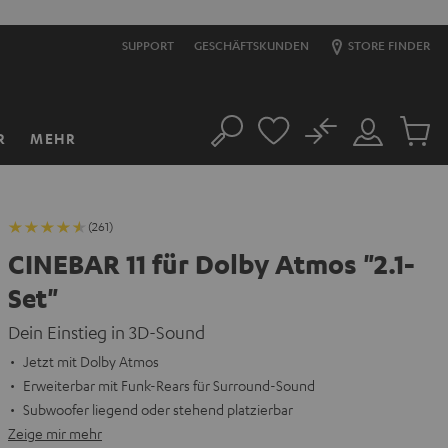
SUPPORT
GESCHÄFTSKUNDEN
STORE FINDER
No
R
MEHR
Suche
Mein
Artikel
Konto
im
Warenk
(261)
CINEBAR 11 für Dolby Atmos "2.1-
Set"
Dein Einstieg in 3D-Sound
Jetzt mit Dolby Atmos
Erweiterbar mit Funk-Rears für Surround-Sound
Subwoofer liegend oder stehend platzierbar
Zeige mir mehr