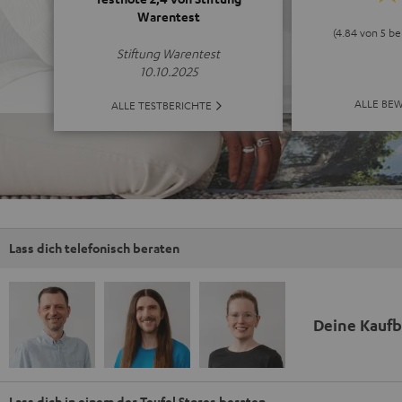
Warentest
(4.84 von 5 b
Stiftung Warentest
10.10.2025
ALLE BE
ALLE TESTBERICHTE
Lass dich telefonisch beraten
Deine Kauf
Lass dich in einem der Teufel Stores beraten