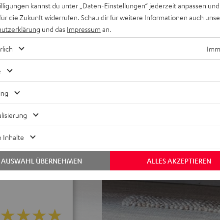
willigungen kannst du unter „Daten-Einstellungen“ jederzeit anpassen und
 etc.) und
für die Zukunft widerrufen. Schau dir für weitere Informationen auch uns
utzerklärung
und das
Impressum
an.
 liegend unterm Sofa oder
c.) und Klangeinstellungen
rlich
Imme
 von Musik von Smartphone,
e
on und 3D unterstützt,
ing
in-Kabel-Anschluss
les Frontgitter aus Metall,
lisierung
Wandanbringung, AUX-In,
 Inhalte
AUSWAHL ÜBERNEHMEN
ALLES AKZEPTIEREN