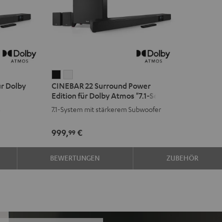
CINEBAR
CINEBAR
r Dolby
CINEBAR 22 Surround Power
22
22
Edition für Dolby Atmos "7.1-Set"
Surround
Surround
s
7.1-System mit stärkerem Subwoofer
Power
Power
Edition
Edition
999,
€
99
für
für
Dolby
Dolby
BEWERTUNGEN
ZUBEHÖR
Atmos
Atmos
"7.1-
"7.1-
Set"
Set"
Schwarz
Weiß