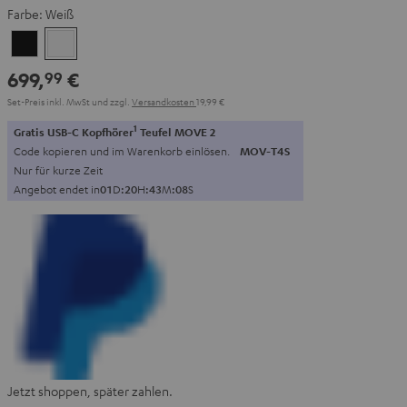
Farbe:
Weiß
Schwarz
Weiß
699,
€
99
Set-Preis inkl. MwSt
und zzgl.
Versandkosten
19,99 €
1
Gratis USB-C Kopfhörer
Teufel MOVE 2
Code kopieren und im Warenkorb einlösen.
MOV-T4S
Nur für kurze Zeit
Angebot endet in
0
1
D
:
2
0
H
:
4
3
M
:
0
7
S
Jetzt shoppen, später zahlen.