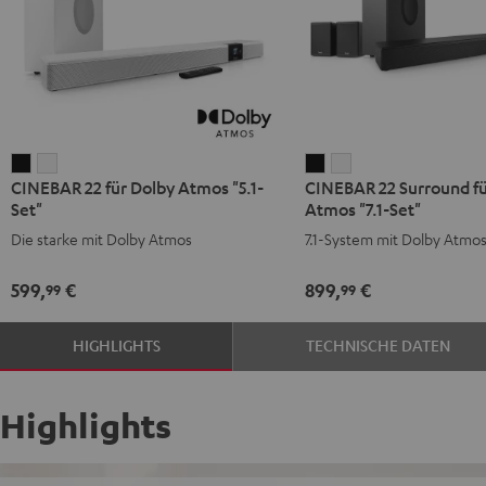
CINEBAR
CINEBAR
CINEBAR
CINEBAR
CINEBAR 22 für Dolby Atmos "5.1-
CINEBAR 22 Surround fü
22
22
22
22
Set"
Atmos "7.1-Set"
für
für
Surround
Surround
Die starke mit Dolby Atmos
7.1-System mit Dolby Atmo
Dolby
Dolby
für
für
Atmos
Atmos
Dolby
Dolby
599,
€
899,
€
99
99
"5.1-
"5.1-
Atmos
Atmos
Set"
Set"
"7.1-
"7.1-
HIGHLIGHTS
TECHNISCHE DATEN
Schwarz
Weiß
Set"
Set"
Schwarz
Weiß
Highlights