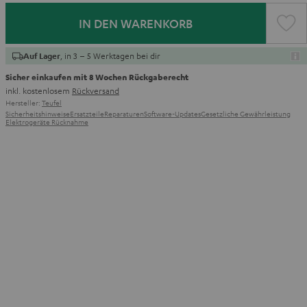
IN DEN WARENKORB
, in 3 – 5 Werktagen bei dir
Auf Lager
Sicher einkaufen mit 8 Wochen Rückgaberecht
inkl. kostenlosem
Rückversand
Hersteller:
Teufel
Sicherheitshinweise
Ersatzteile
Reparaturen
Software-Updates
Gesetzliche Gewährleistung
Elektrogeräte Rücknahme