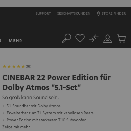
SUPPORT
GESCHÄFTSKUNDEN
STORE FINDER
No
R
MEHR
Suche
Mein
Artikel
Konto
im
Warenk
(18)
CINEBAR 22 Power Edition für
Dolby Atmos "5.1-Set"
So groß kann Sound sein.
5.1-Soundbar mit Dolby Atmos
Erweiterbar zum 7.1-System mit kabellosen Rears
Power Edition mit stärkerem T 10 Subwoofer
Zeige mir mehr