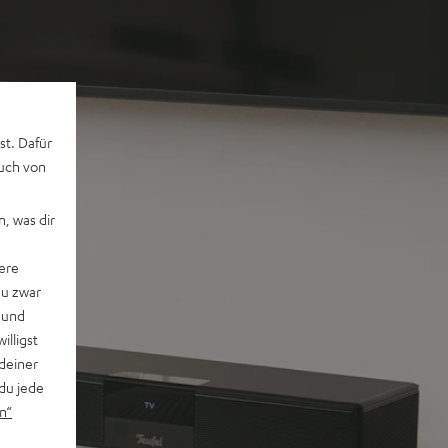
st. Dafür
auch von
, was dir
ere
du zwar
 und
willigst
deiner
du jede
n“