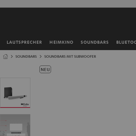
ZUM
NHALT
RINGEN
LAUTSPRECHER
HEIMKINO
SOUNDBARS
BLUETO
Startseite
SOUNDBARS
SOUNDBARS MIT SUBWOOFER
NEU