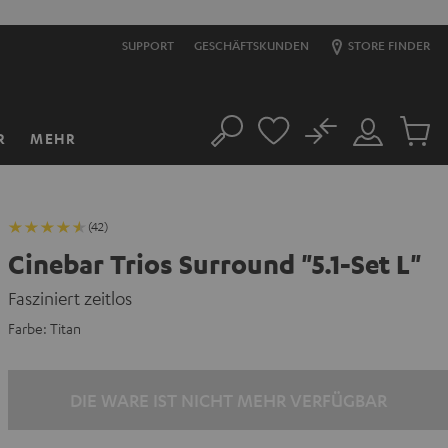
SUPPORT
GESCHÄFTSKUNDEN
STORE FINDER
No
R
MEHR
Suche
Mein
Artikel
Konto
im
Warenk
(42)
Cinebar Trios Surround "5.1-Set L"
Fasziniert zeitlos
Farbe:
Titan
DIE WARE IST NICHT MEHR VERFÜGBAR