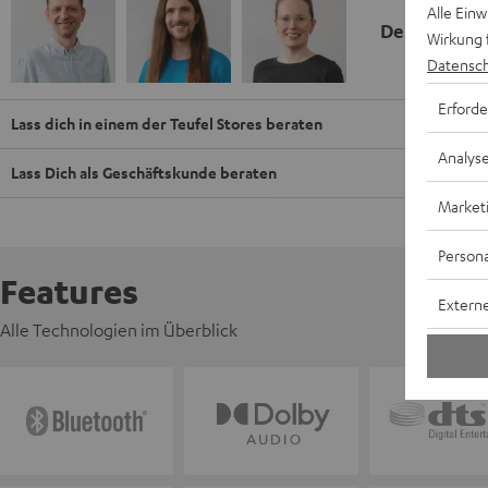
Alle Ein
Deine Kauf
Wirkung 
Datensch
Erforde
Lass dich in einem der Teufel Stores beraten
Analys
Lass Dich als Geschäftskunde beraten
Market
Persona
Features
Externe
Alle Technologien im Überblick