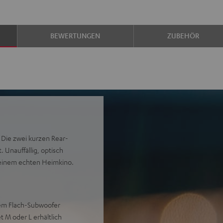
BEWERTUNGEN
ZUBEHÖR
 Die zwei kurzen Rear-
 Unauffällig, optisch
 einem echten Heimkino.
osem Flach-Subwoofer
t M oder L erhältlich