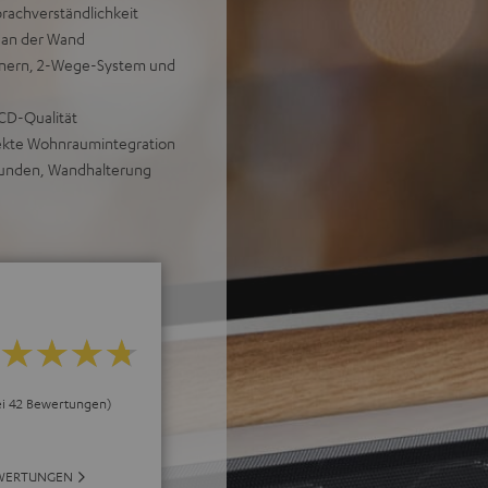
prachverständlichkeit
r an der Wand
Tönern, 2-Wege-System und
 CD-Qualität
fekte Wohnraumintegration
ekunden, Wandhalterung
bei 42 Bewertungen)
EWERTUNGEN