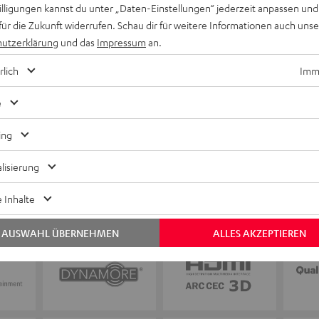
Keinen Store in der Nähe? Kein Problem,
willigungen kannst du unter „Daten-Einstellungen“ jederzeit anpassen und
beratung
beraten dich auch persönlich am Telefo
für die Zukunft widerrufen. Schau dir für weitere Informationen auch uns
Hier Termin buchen
utzerklärung
und das
Impressum
an.
rlich
Imme
e
ing
lisierung
 Inhalte
AUSWAHL ÜBERNEHMEN
ALLES AKZEPTIEREN