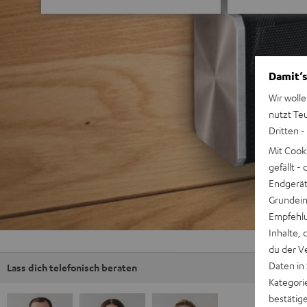
Damit‘s
Wir wolle
nutzt Te
Dritten -
Mit Cook
gefällt 
Endgerät.
Grundeins
Empfehlu
Inhalte, 
du der V
Daten in
Lass dich telefonisch beraten
Kategori
bestätig