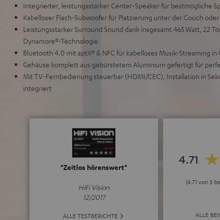
Integrierter, leistungsstarker Center-Speaker für bestmögliche S
Kabelloser Flach-Subwoofer für Platzierung unter der Couch ode
Leistungsstarker Surround Sound dank insgesamt 465 Watt, 22 
Dynamore®-Technologie
Bluetooth 4.0 mit aptX® & NFC für kabelloses Musik-Streaming in
Gehäuse komplett aus gebürstetem Aluminium gefertigt für per
Mit TV-Fernbedienung steuerbar (HDMI/CEC), Installation in S
integriert
4.71
"Zeitlos hörenswert"
(4.71 von 5 
HiFi Vision
12/2017
ALLE B
ALLE TESTBERICHTE