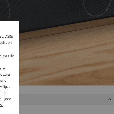
st. Dafür
auch von
, was dir
ere
du zwar
 und
willigst
deiner
du jede
n“