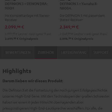
DEFINION 3 + DENON DRA-
DEFINION 3 + Yamaha R-
3
3
3
3
900H
N800A
+
+
+
+
Als Komplettanlage mit Stereo-
Die DEFINION 3 mit passendem
DENON
DENON
Yamaha
Yamaha
Receiver
Stereo-Receiver
DRA-
DRA-
R-
R-
2.099,
€
2.349,
€
99
99
900H
900H
N800A
N800A
1.799,
99
€
Letzter niedrigster Preis
2.049,
99
€
Letzter niedrigster Preis
Anthrazit
Weiß
Anthrazit
Weiß
99
99
2.699,
€
Originalpreis
2.898,
€
Originalpreis
/
/
Schwarz
Schwarz
BEWERTUNGEN
ZUBEHÖR
LIEFERUMFANG
SUPPORT
Highlights
Darum lieben wir dieses Produkt
Die Definion 3 ist die Fortsetzung der noch jungen Erfolgsgeschichte
unserer High-End-Serie. Mit den Technologien der großen Schwester
haben wir einen in jeder Hinsicht überragenden aber
preisgünstigeren High-End-Lautsprecher erschaffen. Für alle, die