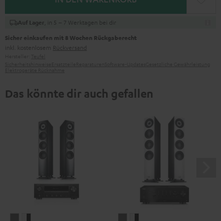
, in 5 – 7 Werktagen bei dir
Auf Lager
Sicher einkaufen mit 8 Wochen Rückgaberecht
inkl. kostenlosem
Rückversand
Hersteller:
Teufel
Sicherheitshinweise
Ersatzteile
Reparaturen
Software-Updates
Gesetzliche Gewährleistung
Elektrogeräte Rücknahme
Das könnte dir auch gefallen
DEFINION
DEFINION
DEFINION
DEFINION