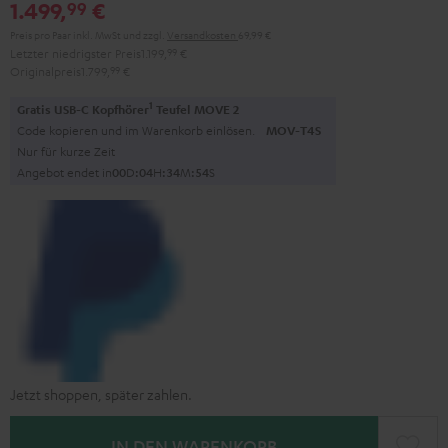
1.499,
€
99
Schwarz
Preis pro Paar inkl. MwSt
und zzgl.
Versandkosten
69,99 €
Letzter niedrigster Preis
1.199,
99
€
Originalpreis
1.799,
99
€
1
Gratis USB-C Kopfhörer
Teufel MOVE 2
Code kopieren und im Warenkorb einlösen.
MOV-T4S
Nur für kurze Zeit
Angebot endet in
0
0
D
:
0
4
H
:
3
4
M
:
5
2
S
Jetzt shoppen, später zahlen.
IN DEN WARENKORB