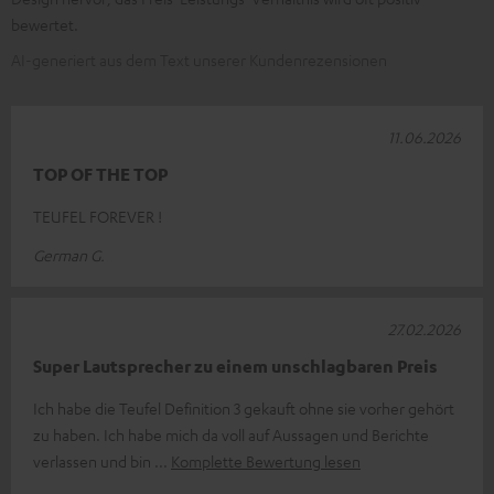
bewertet.
AI-generiert aus dem Text unserer Kundenrezensionen
11.06.2026
TOP OF THE TOP
TEUFEL FOREVER !
German G.
27.02.2026
Super Lautsprecher zu einem unschlagbaren Preis
Ich habe die Teufel Definition 3 gekauft ohne sie vorher gehört
zu haben. Ich habe mich da voll auf Aussagen und Berichte
verlassen und bin
Komplette Bewertung lesen