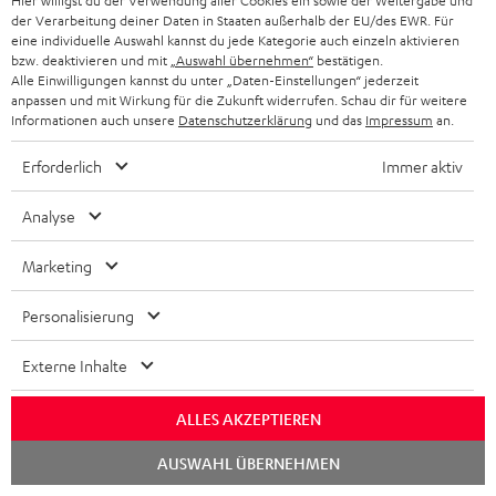
Hier willigst du der Verwendung aller Cookies ein sowie der Weitergabe und
„Einfach überzeugend“
der Verarbeitung deiner Daten in Staaten außerhalb der EU/des EWR. Für
eine individuelle Auswahl kannst du jede Kategorie auch einzeln aktivieren
www.hifitest.de
bzw. deaktivieren und mit
„Auswahl übernehmen“
bestätigen.
06/2015
Alle Einwilligungen kannst du unter „Daten-Einstellungen“ jederzeit
anpassen und mit Wirkung für die Zukunft widerrufen. Schau dir für weitere
Mehr...
Informationen auch unsere
Datenschutzerklärung
und das
Impressum
an.
Erforderlich
Immer aktiv
Analyse
Marketing
„…spielt vom ersten Moment an sensationell…“
Personalisierung
www.i-fidelity.net
23.04.2015
Externe Inhalte
Mehr...
ALLES AKZEPTIEREN
Chat
AUSWAHL ÜBERNEHMEN
starten