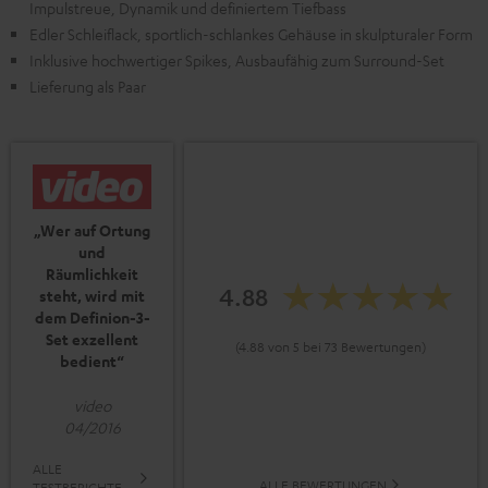
Impulstreue, Dynamik und definiertem Tiefbass
Edler Schleiflack, sportlich-schlankes Gehäuse in skulpturaler Form
Inklusive hochwertiger Spikes, Ausbaufähig zum Surround-Set
Lieferung als Paar
„Wer auf Ortung
und
Räumlichkeit
4.88
steht, wird mit
dem Definion-3-
Set exzellent
(4.88 von 5 bei 73 Bewertungen)
bedient“
video
04/2016
ALLE
ALLE BEWERTUNGEN
TESTBERICHTE