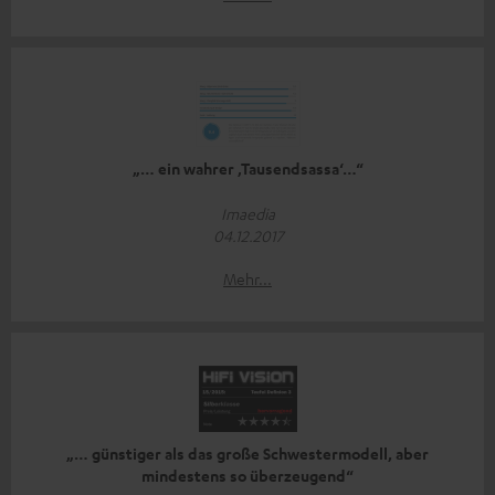
„… ein wahrer ‚Tausendsassa‘…“
Imaedia
04.12.2017
Mehr...
„… günstiger als das große Schwestermodell, aber
mindestens so überzeugend“