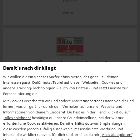
07/2015
Mehr...
„Offen, warmherzig, punktgenau …“
Damit‘s nach dir klingt
www.lite-magazin.de
Wir wollen dir ein sicheres Surferlebnis bieten, das genau zu deinen
26.06.2015
Interessen passt. Dafür nutzt Teufel auf diesen Webseiten Cookies und
andere Tracking-Technologien – auch von Dritten - und setzt Dienste zur
Mehr...
Personalisierung ein.
Mit Cookies verarbeiten wir und andere Marketingpartner Daten von dir und
lernen, was dir gefällt - durch dein Verhalten auf unserer Website und
Informationen von deinem Endgerät. Du hast es in der Hand: Klickst du auf
„Alles ablehnen“
bestätigst du unsere Grundeinstellung, bei der wir nur
erforderliche Cookies aktivieren. Damit erhältst du zwar Empfehlungen,
diese werden jedoch zufällig ausgewählt. Personalisierte Werbung und
Inhalte, die wirklich relevant für dich sind, erhältst du mit
„Alles akzeptieren“
.