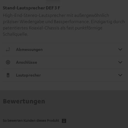
Stand-Lautsprecher DEF 3 F
High-End-Stereo-Lautsprecher mit außergewöhnlich
präziser Wiedergabe und Bassperformance. Einzigartig durch
patentiertes Koaxial-Chassis als fast punktförmige
Schallquelle.
Abmessungen
Anschlüsse
Lautsprecher
Bewertungen
So bewerten Kunden dieses Produkt