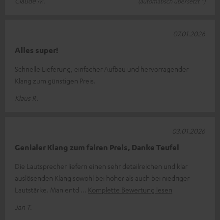
Claude M.
(automatisch übersetzt *)
07.01.2026
Alles super!
Schnelle Lieferung, einfacher Aufbau und hervorragender
Klang zum günstigen Preis.
Klaus R.
03.01.2026
Genialer Klang zum fairen Preis, Danke Teufel
Die Lautsprecher liefern einen sehr detailreichen und klar
auslösenden Klang sowohl bei hoher als auch bei niedriger
Lautstärke. Man entd
Komplette Bewertung lesen
Jan T.