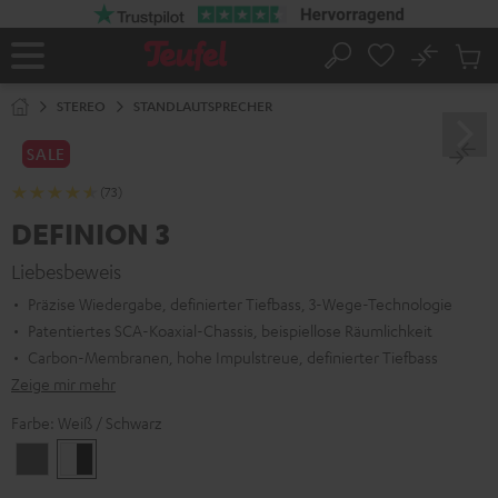
ZUM
NHALT
RINGEN
No
Abs
Startseite
Suche
Artike
im
STEREO
STANDLAUTSPRECHER
Waren
SALE
(73)
DEFINION 3
Liebesbeweis
Präzise Wiedergabe, definierter Tiefbass, 3-Wege-Technologie
Patentiertes SCA-Koaxial-Chassis, beispiellose Räumlichkeit
Carbon-Membranen, hohe Impulstreue, definierter Tiefbass
Zeige mir mehr
Farbe:
Weiß / Schwarz
Anthrazit
Weiß
/