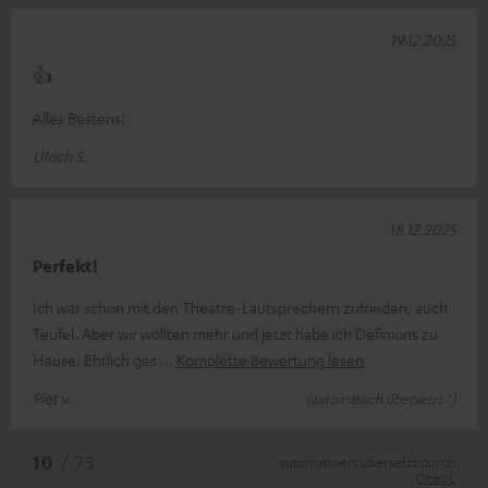
19.12.2025
👍
Alles Bestens!
Ulrich S.
18.12.2025
Perfekt!
Ich war schon mit den Theatre-Lautsprechern zufrieden, auch
Teufel. Aber wir wollten mehr und jetzt habe ich Definions zu
Hause. Ehrlich ges
Komplette Bewertung lesen
Piet v.
(automatisch übersetzt *)
*
10
/ 73
automatisiert übersetzt durch
DeepL