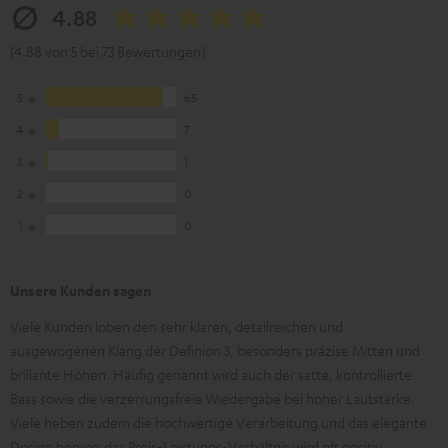
4.88
(4.88 von 5 bei 73 Bewertungen)
5
65
4
7
3
1
2
0
1
0
Unsere Kunden sagen
Viele Kunden loben den sehr klaren, detailreichen und
ausgewogenen Klang der Definion 3, besonders präzise Mitten und
brillante Höhen. Häufig genannt wird auch der satte, kontrollierte
Bass sowie die verzerrungsfreie Wiedergabe bei hoher Lautstärke.
Viele heben zudem die hochwertige Verarbeitung und das elegante
Design hervor; das Preis-Leistungs-Verhältnis wird oft positiv