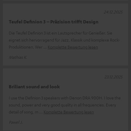
24.12.2025
Teufel Definion 3 – Präzision trifft Design
Die Teufel Definion 3 ist ein Lautsprecher für Genießer. Sie
eignet sich hervorragend für Jazz, Klassik und komplexe Rock-
Produktionen. Wer
Komplette Bewertung lesen
Mathias K.
23.12.2025
Briliant sound and look
I use the Definion 3 speakers with Denon DRA 900H. I love the
sound, power and very good quality in all frequencies. Every
detail of song, m
Komplette Bewertung lesen
Pawel J.