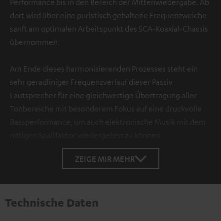
Performance bis in den Bereich der Mittenwiedergabe. Ab
dort wird über eine puristisch gehaltene Frequenzweiche
sanft am optimalen Arbeitspunkt des SCA-Koaxial-Chassis
übernommen.
Am Ende dieses harmonisierenden Prozesses steht ein
sehr geradliniger Frequenzverlauf dieser Passiv
Lautsprecher für eine gleichwertige Übertragung aller
Tonbereiche mit besonderem Fokus auf eine druckvolle
Bassperformance, um auch elektronische Musik mit dem
nötigen Spaßfaktor wiedergeben zu können.
ZEIGE MIR MEHR
Technische Daten