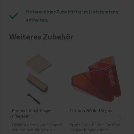
Notwendiges Zubehör ist im Lieferumfang
enthalten.
Weiteres Zubehör
Pro-Ject Vinyl-Player
Ortofon 2M Red Stylus
Or
Pflegeset
To
Exklusives Premium-Pflegeset
Ersatz-Stylus für den Ortofon
Mo
von Pro-Ject für Schallplatten
2M Red Tonabnehmer
To