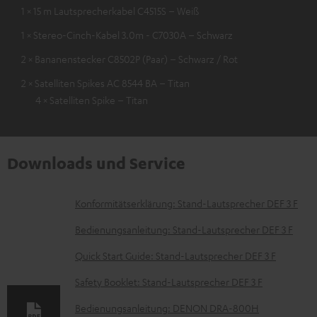
1 × 15 m Lautsprecherkabel C4515S – Weiß
1 × Stereo-Cinch-Kabel 3.0m - C7030A – Schwarz
2 × Bananenstecker C8502P (Paar) – Schwarz / Rot
2 × Satelliten Spikes AC 8544 BA – Titan
4 × Satelliten Spike – Titan
Downloads und Service
D
Konformitätserklärung: Stand-Lautsprecher DEF 3 F
o
Bedienungsanleitung: Stand-Lautsprecher DEF 3 F
k
Quick Start Guide: Stand-Lautsprecher DEF 3 F
u
Safety Booklet: Stand-Lautsprecher DEF 3 F
m
e
Bedienungsanleitung: DENON DRA-800H