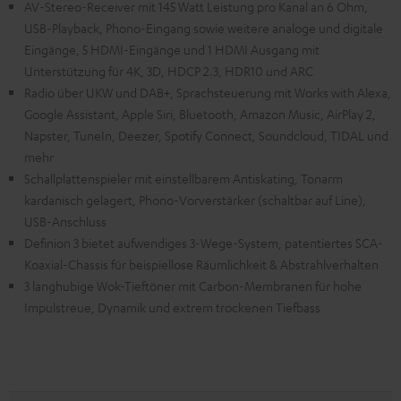
AV-Stereo-Receiver mit 145 Watt Leistung pro Kanal an 6 Ohm,
USB-Playback, Phono-Eingang sowie weitere analoge und digitale
Eingänge, 5 HDMI-Eingänge und 1 HDMI Ausgang mit
Unterstützung für 4K, 3D, HDCP 2.3, HDR10 und ARC
Radio über UKW und DAB+, Sprachsteuerung mit Works with Alexa,
Google Assistant, Apple Siri, Bluetooth, Amazon Music, AirPlay 2,
Napster, TuneIn, Deezer, Spotify Connect, Soundcloud, TIDAL und
mehr
Schallplattenspieler mit einstellbarem Antiskating, Tonarm
kardanisch gelagert, Phono-Vorverstärker (schaltbar auf Line),
USB-Anschluss
Definion 3 bietet aufwendiges 3-Wege-System, patentiertes SCA-
Koaxial-Chassis für beispiellose Räumlichkeit & Abstrahlverhalten
3 langhubige Wok-Tieftöner mit Carbon-Membranen für hohe
Impulstreue, Dynamik und extrem trockenen Tiefbass