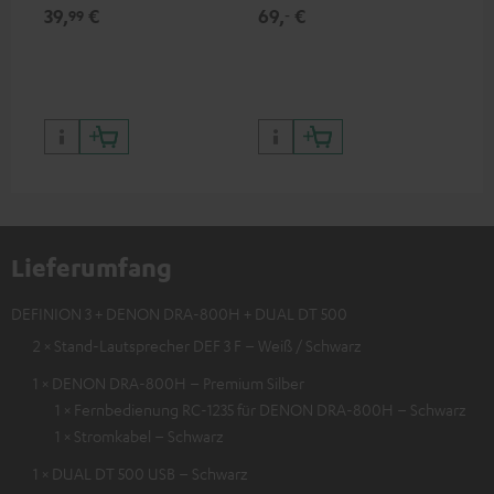
und - spieler, nur im Teufel
Ort
39,
€
69,
€
99
99
‐
Webshop erhältlich
leb
wa
Lieferumfang
DEFINION 3 + DENON DRA-800H + DUAL DT 500
2 × Stand-Lautsprecher DEF 3 F – Weiß / Schwarz
1 × DENON DRA-800H – Premium Silber
1 × Fernbedienung RC-1235 für DENON DRA-800H – Schwarz
1 × Stromkabel – Schwarz
1 × DUAL DT 500 USB – Schwarz