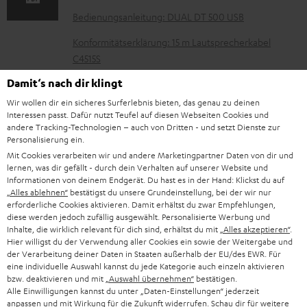
n
Bedienungsanleitung: DUAL DT 500 USB
t
Konformitätserklärung: 15 m Lautsprecherkabel
e
C4515S
z
Damit‘s nach dir klingt
Konformitätserklärung: Stereo-Cinch-Kabel 3.0m -
u
C7030A
Wir wollen dir ein sicheres Surferlebnis bieten, das genau zu deinen
m
Interessen passt. Dafür nutzt Teufel auf diesen Webseiten Cookies und
andere Tracking-Technologien – auch von Dritten - und setzt Dienste zur
H
Personalisierung ein.
e
Mit Cookies verarbeiten wir und andere Marketingpartner Daten von dir und
P
Hilfe zu diesem Produkt
lernen, was dir gefällt - durch dein Verhalten auf unserer Website und
r
Informationen von deinem Endgerät. Du hast es in der Hand: Klickst du auf
r
„Alles ablehnen“
bestätigst du unsere Grundeinstellung, bei der wir nur
u
o
erforderliche Cookies aktivieren. Damit erhältst du zwar Empfehlungen,
n
diese werden jedoch zufällig ausgewählt. Personalisierte Werbung und
d
Inhalte, die wirklich relevant für dich sind, erhältst du mit
„Alles akzeptieren“
.
t
I
Hier willigst du der Verwendung aller Cookies ein sowie der Weitergabe und
Gesetzliche Gewährleistung
u
der Verarbeitung deiner Daten in Staaten außerhalb der EU/des EWR. Für
e
n
k
eine individuelle Auswahl kannst du jede Kategorie auch einzeln aktivieren
r
bzw. deaktivieren und mit
„Auswahl übernehmen“
bestätigen.
f
t
Alle Einwilligungen kannst du unter „Daten-Einstellungen“ jederzeit
l
o
anpassen und mit Wirkung für die Zukunft widerrufen. Schau dir für weitere