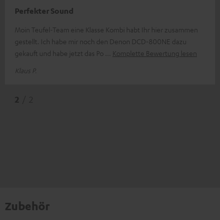
Perfekter Sound
Moin Teufel-Team eine Klasse Kombi habt Ihr hier zusammen
gestellt. Ich habe mir noch den Denon DCD-800NE dazu
gekauft und habe jetzt das Po
Komplette Bewertung lesen
Klaus P.
2
/ 2
Zubehör