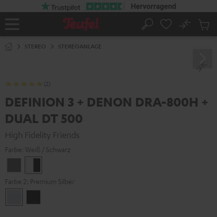
ZUM
NHALT
RINGEN
No
Abs
Startseite
Suche
Artike
im
STEREO
STEREOANLAGE
Waren
(2)
DEFINION 3 + DENON DRA-800H +
DUAL DT 500
High Fidelity Friends
Farbe:
Weiß / Schwarz
Anthrazit
Weiß
/
Farbe 2:
Premium Silber
Schwarz
Premium
Schwarz
Silber