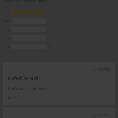
(5 von 5 bei 2 Bewertungen)
5
2
4
0
3
0
2
0
1
0
21.03.2023
Einfach nur geil !
Nostalgisch guter Sound !
Daniel V.
30.09.2021