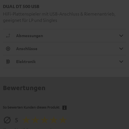
DUAL DT 500 USB
HiFi-Plattenspieler mit USB-Anschluss & Riemenantrieb,
geeignet für LP und Singles
Abmessungen
Anschlüsse
Elektronik
Bewertungen
So bewerten Kunden dieses Produkt
5