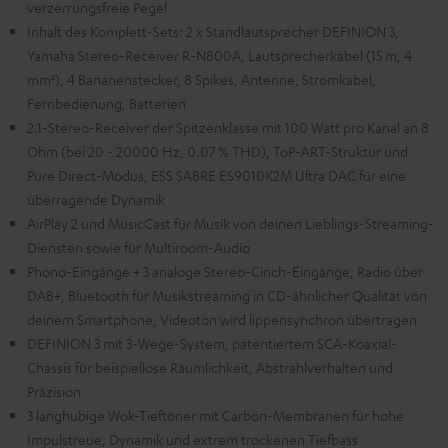
verzerrungsfreie Pegel
Inhalt des Komplett-Sets: 2 x Standlautsprecher DEFINION 3,
Yamaha Stereo-Receiver R-N800A, Lautsprecherkabel (15 m, 4
mm²), 4 Bananenstecker, 8 Spikes, Antenne, Stromkabel,
Fernbedienung, Batterien
2.1-Stereo-Receiver der Spitzenklasse mit 100 Watt pro Kanal an 8
Ohm (bei 20 - 20000 Hz, 0.07 % THD), ToP-ART-Struktur und
Pure Direct-Modus, ESS SABRE ES9010K2M Ultra DAC für eine
überragende Dynamik
AirPlay 2 und MusicCast für Musik von deinen Lieblings-Streaming-
Diensten sowie für Multiroom-Audio
Phono-Eingänge + 3 analoge Stereo-Cinch-Eingänge, Radio über
DAB+, Bluetooth für Musikstreaming in CD-ähnlicher Qualität von
deinem Smartphone, Videoton wird lippensynchron übertragen
DEFINION 3 mit 3-Wege-System, patentiertem SCA-Koaxial-
Chassis für beispiellose Räumlichkeit, Abstrahlverhalten und
Präzision
3 langhubige Wok-Tieftöner mit Carbon-Membranen für hohe
Impulstreue, Dynamik und extrem trockenen Tiefbass