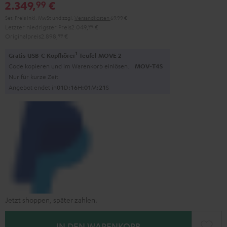
2.349,
€
99
Schwarz
Set-Preis inkl. MwSt
und zzgl.
Versandkosten
69,99 €
Letzter niedrigster Preis
2.049,
99
€
Originalpreis
2.898,
99
€
1
Gratis USB-C Kopfhörer
Teufel MOVE 2
Code kopieren und im Warenkorb einlösen.
MOV-T4S
Nur für kurze Zeit
Angebot endet in
0
1
D
:
1
6
H
:
0
1
M
:
2
0
S
Jetzt shoppen, später zahlen.
IN DEN WARENKORB