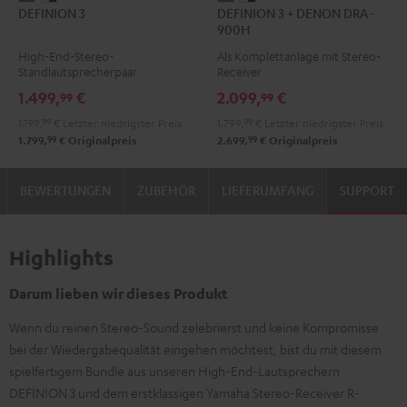
DEFINION 3
DEFINION 3 + DENON DRA-
3
3
3
3
900H
Anthrazit
Weiß
+
+
High-End-Stereo-
Als Komplettanlage mit Stereo-
/
DENON
DENON
Standlautsprecherpaar
Receiver
Schwarz
DRA-
DRA-
1.499,
€
2.099,
€
99
99
900H
900H
1.199,
99
€
Letzter niedrigster Preis
1.799,
99
€
Letzter niedrigster Preis
Anthrazit
Weiß
99
99
1.799,
€
Originalpreis
2.699,
€
Originalpreis
/
Schwarz
BEWERTUNGEN
ZUBEHÖR
LIEFERUMFANG
SUPPORT
Highlights
Darum lieben wir dieses Produkt
Wenn du reinen Stereo-Sound zelebrierst und keine Kompromisse
bei der Wiedergabequalität eingehen möchtest, bist du mit diesem
spielfertigem Bundle aus unseren High-End-Lautsprechern
DEFINION 3 und dem erstklassigen Yamaha Stereo-Receiver R-