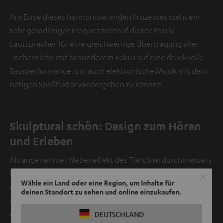
Am Ende dieses harmonisierenden Prozesses steht ein
sehr geradliniger Frequenzverlauf dieser Passiv
Lautsprecher für eine gleichwertige Übertragung aller
Tonbereiche mit besonderem Fokus auf eine druckvolle
Bassperformance, um auch elektronische Musik mit dem
nötigen Spaßfaktor wiedergeben zu können.
Skulptural schön: Design zum Hören
und Erleben
Als angenehmer Nebeneffekt des Tieftönerdurchmessers
konnte eine sehr schmale Gesamtform realisiert werden,
Wähle ein Land oder eine Region, um Inhalte für
die sich dezent in moderne Lebenswelten einfügt.
deinen Standort zu sehen und online einzukaufen.
Heutzutage muss ein Lautsprecher in High-End-Qualität
den Raum nicht mehr dominieren – seine Präsenz ist vor
DEUTSCHLAND