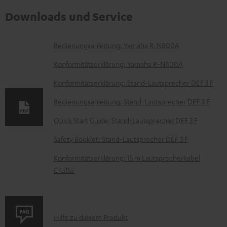
Downloads und Service
D
Bedienungsanleitung: Yamaha R-N800A
o
Konformitätserklärung: Yamaha R-N800A
k
Konformitätserklärung: Stand-Lautsprecher DEF 3 F
u
Bedienungsanleitung: Stand-Lautsprecher DEF 3 F
m
e
Quick Start Guide: Stand-Lautsprecher DEF 3 F
n
Safety Booklet: Stand-Lautsprecher DEF 3 F
t
Konformitätserklärung: 15 m Lautsprecherkabel
e
C4515S
z
u
m
P
Hilfe zu diesem Produkt