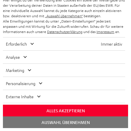
Hier willigst du der Verwendung aller Cookies ein sowie der Weitergabe und
der Verarbeitung deiner Daten in Staaten außerhalb der EU/des EWR. Für
eine individuelle Auswahl kannst du jede Kategorie auch einzeln aktivieren
bzw. deaktivieren und mit
„Auswahl übernehmen“
bestätigen.
Alle Einwilligungen kannst du unter „Daten-Einstellungen“ jederzeit
anpassen und mit Wirkung für die Zukunft widerrufen. Schau dir für weitere
Informationen auch unsere
Datenschutzerklärung
und das
Impressum
an.
Erforderlich
Immer aktiv
Analyse
Marketing
Teufel Blog
Personalisierung
Audio-Technologien, HiFi-Trends, Tipps & Tricks
Externe Inhalte
Teufel Support
Häufige Fragen
ALLES AKZEPTIEREN
Kontakt
Chat
AUSWAHL ÜBERNEHMEN
Rückgabe / Rücktritt
starten
Sendungsverfolgung