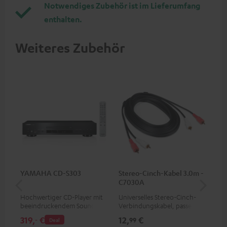
Notwendiges Zubehör ist im Lieferumfang
enthalten.
Weiteres Zubehör
YAMAHA CD-S303
Stereo-Cinch-Kabel 3.0m -
30
C7030A
C4
Hochwertiger CD-Player mit
Universelles Stereo-Cinch-
Lau
beeindruckendem Sound und
Verbindungskabel, passend
mm
wertiger Verarbeitung
für alle Geräte mit Cinch-
319,
€
12,
€
99
‐
99
Deal
Buchsen