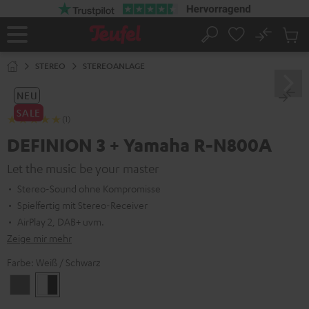
ZUM
NHALT
RINGEN
No
Abs
Startseite
Suche
Artike
im
STEREO
STEREOANLAGE
Waren
NEU
SALE
(1)
DEFINION 3 + Yamaha R-N800A
Let the music be your master
Stereo-Sound ohne Kompromisse
Spielfertig mit Stereo-Receiver
AirPlay 2, DAB+ uvm.
Zeige mir mehr
Farbe:
Weiß / Schwarz
Anthrazit
Weiß
/