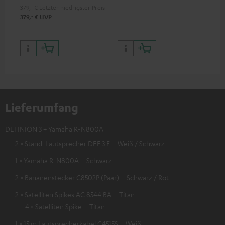
379,
‐
€
Letzter niedrigster Preis
‐
379,
€
UVP
Lieferumfang
DEFINION 3 + Yamaha R-N800A
2 × Stand-Lautsprecher DEF 3 F – Weiß / Schwarz
1 × Yamaha R-N800A – Schwarz
2 × Bananenstecker C8502P (Paar) – Schwarz / Rot
2 × Satelliten Spikes AC 8544 BA – Titan
4 × Satelliten Spike – Titan
1 × 15 m Lautsprecherkabel C4515S – Weiß