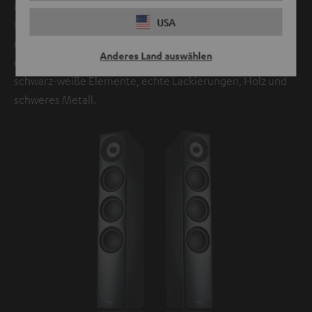
allem akustischer Natur. Die Definion 3 lässt auch in einer
USA
schmalen Raumecke optimal positionieren, auch dank der
nach unten geöffneten Bassreflexkanäle. Die Definion 3 ist
Anderes Land auswählen
dabei ein wahrer Hingucker: kontrastreiches Design,
schwarz-weiße Elemente, echte Lackierungen, Holz und
schweres Metall.