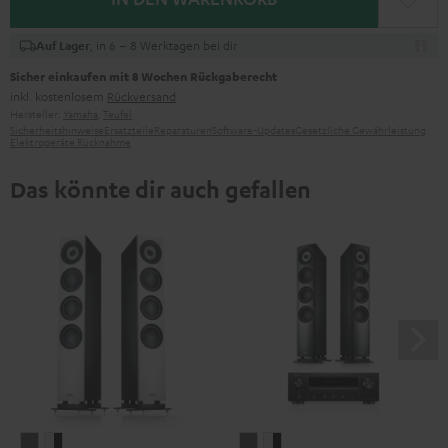
, in 6 – 8 Werktagen bei dir
Auf Lager
Sicher einkaufen mit 8 Wochen Rückgaberecht
inkl. kostenlosem
Rückversand
Hersteller:
Yamaha
,
Teufel
Sicherheitshinweise
Ersatzteile
Reparaturen
Software-Updates
Gesetzliche Gewährleistung
Elektrogeräte Rücknahme
Das könnte dir auch gefallen
DEFINION
DEFINION
DEFINION
DEFINION