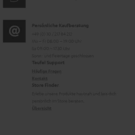
i
n
u
r
o
z
d
o
n
u
i
K
Persönliche Kaufberatung
g
e
m
o
o
+49 (0) 30 / 217 84 212
e
n
V
Mo – Fr 08:00 – 19:00 Uhr
-
n
r
z
e
Sa 09:00 – 17:30 Uhr
L
t
ä
u
r
Sonn- und Feiertage geschlossen
e
a
t
Teufel Support
r
s
x
k
e
Häufige Fragen
G
a
i
Kontakt
t
R
a
n
Store Finder
k
d
ü
r
d
Erlebe unsere Produkte hautnah und lass dich
o
a
c
a
persönlich im Store beraten.
n
t
k
Übersicht
n
e
n
t
n
a
i