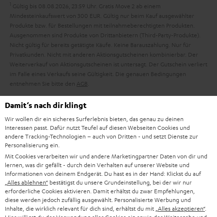
h
e
1
Gültig bis 08.08.2026, 23:59 Uhr. Gratis Move 2 ab einem
m
Mindesteinkaufswert von 300 EUR. Gültig nur beim Kauf ausgewählter
Produkte bzw. für Bestellungen mit teilnahmeberechtigten Produkten.
e
Ausgenommen sind Produkte von Drittanbietern (Third-Party-Produkte).
Nicht gültig für bereits getätigte Käufe. Keine Barauszahlung. Nur für
Privatkunden. Nicht mit anderen Aktionsgutscheinen kombinierbar. Der
Weiterverkauf von Aktionsgutscheinen ist untersagt. Der Gutschein verliert
im Falle eines Verkaufs seine Gültigkeit. Die genauen Bedingungen
entnehmen Sie bitte den
AGB
.
Damit‘s nach dir klingt
Wir wollen dir ein sicheres Surferlebnis bieten, das genau zu deinen
Interessen passt. Dafür nutzt Teufel auf diesen Webseiten Cookies und
andere Tracking-Technologien – auch von Dritten - und setzt Dienste zur
8 Wochen Rückgaberecht
Personalisierung ein.
Mit Cookies verarbeiten wir und andere Marketingpartner Daten von dir und
lernen, was dir gefällt - durch dein Verhalten auf unserer Website und
Kostenloser Rückversand
Informationen von deinem Endgerät. Du hast es in der Hand: Klickst du auf
„Alles ablehnen“
bestätigst du unsere Grundeinstellung, bei der wir nur
erforderliche Cookies aktivieren. Damit erhältst du zwar Empfehlungen,
9 Teufel Stores
diese werden jedoch zufällig ausgewählt. Personalisierte Werbung und
Inhalte, die wirklich relevant für dich sind, erhältst du mit
„Alles akzeptieren“
.
Mehr als 45 Jahre Erfahrung