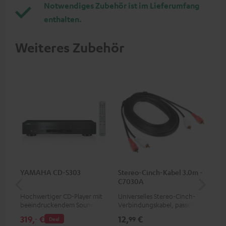
Notwendiges Zubehör ist im Lieferumfang
enthalten.
Weiteres Zubehör
YAMAHA CD-S303
Stereo-Cinch-Kabel 3.0m -
30
C7030A
C4
Hochwertiger CD-Player mit
Universelles Stereo-Cinch-
Lau
beeindruckendem Sound und
Verbindungskabel, passend
mm
wertiger Verarbeitung
für alle Geräte mit Cinch-
319,
€
12,
€
99
‐
99
Deal
Buchsen