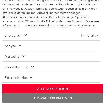
Hier willigst du der Verwendung aller Cookies ein sowie der Weitergabe und
der Verarbeitung deiner Daten in Staaten außerhalb der EU/des EWR. Für
eine individuelle Auswahl kannst du jede Kategorie auch einzeln aktivieren
bzw. deaktivieren und mit
„Auswahl übernehmen“
bestätigen.
Alle Einwilligungen kannst du unter „Daten-Einstellungen“ jederzeit
anpassen und mit Wirkung für die Zukunft widerrufen. Schau dir für weitere
Informationen auch unsere
Datenschutzerklärung
und das
Impressum
an.
Erforderlich
Immer aktiv
Analyse
Marketing
Teufel Blog
Personalisierung
Audio-Technologien, HiFi-Trends, Tipps & Tricks
Externe Inhalte
Teufel Support
Häufige Fragen
ALLES AKZEPTIEREN
Kontakt
Chat
AUSWAHL ÜBERNEHMEN
Rückgabe / Rücktritt
starten
Sendungsverfolgung