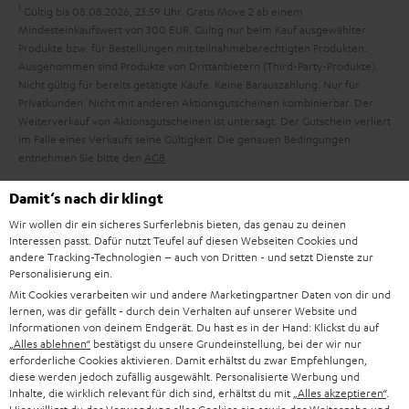
h
e
1
Gültig bis 08.08.2026, 23:59 Uhr. Gratis Move 2 ab einem
m
Mindesteinkaufswert von 300 EUR. Gültig nur beim Kauf ausgewählter
Produkte bzw. für Bestellungen mit teilnahmeberechtigten Produkten.
e
Ausgenommen sind Produkte von Drittanbietern (Third-Party-Produkte).
Nicht gültig für bereits getätigte Käufe. Keine Barauszahlung. Nur für
Privatkunden. Nicht mit anderen Aktionsgutscheinen kombinierbar. Der
Weiterverkauf von Aktionsgutscheinen ist untersagt. Der Gutschein verliert
im Falle eines Verkaufs seine Gültigkeit. Die genauen Bedingungen
entnehmen Sie bitte den
AGB
.
Damit‘s nach dir klingt
Wir wollen dir ein sicheres Surferlebnis bieten, das genau zu deinen
Interessen passt. Dafür nutzt Teufel auf diesen Webseiten Cookies und
andere Tracking-Technologien – auch von Dritten - und setzt Dienste zur
8 Wochen Rückgaberecht
Personalisierung ein.
Mit Cookies verarbeiten wir und andere Marketingpartner Daten von dir und
lernen, was dir gefällt - durch dein Verhalten auf unserer Website und
Kostenloser Rückversand
Informationen von deinem Endgerät. Du hast es in der Hand: Klickst du auf
„Alles ablehnen“
bestätigst du unsere Grundeinstellung, bei der wir nur
erforderliche Cookies aktivieren. Damit erhältst du zwar Empfehlungen,
9 Teufel Stores
diese werden jedoch zufällig ausgewählt. Personalisierte Werbung und
Inhalte, die wirklich relevant für dich sind, erhältst du mit
„Alles akzeptieren“
.
Mehr als 45 Jahre Erfahrung