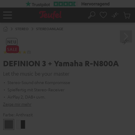
ZUM
NHALT
RINGEN
No
Abs
Startseite
Suche
Artike
im
STEREO
STEREOANLAGE
Waren
NEU
SALE
(1)
DEFINION 3 + Yamaha R-N800A
Let the music be your master
Stereo-Sound ohne Kompromisse
Spielfertig mit Stereo-Receiver
AirPlay 2, DAB+ uvm.
Zeige mir mehr
Farbe:
Anthrazit
Anthrazit
Weiß
/