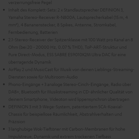
verzerrungsfreie Pegel
Inhalt des Komplett-Sets: 2 x Standlautsprecher DEFINION 3,
Yamaha Stereo-Receiver R-N800A, Lautsprecherkabel (15 m, 4
mm²), 4 Bananenstecker, 8 Spikes, Antenne, Stromkabel,
Fernbedienung, Batterien
2.1-Stereo-Receiver der Spitzenklasse mit 100 Watt pro Kanal an 8
Ohm (bei 20 - 20000 Hz, 0.07 % THD), ToP-ART-Struktur und
Pure Direct-Modus, ESS SABRE ES9010K2M Ultra DAC für eine
überragende Dynamik
AirPlay 2 und MusicCast für Musik von deinen Lieblings-Streaming-
Diensten sowie für Multiroom-Audio
Phono-Eingänge + 3 analoge Stereo-Cinch-Eingänge, Radio über
DAB+, Bluetooth für Musikstreaming in CD-ähnlicher Qualität von
deinem Smartphone, Videoton wird lippensynchron übertragen
DEFINION 3 mit 3-Wege-System, patentiertem SCA-Koaxial-
Chassis für beispiellose Räumlichkeit, Abstrahlverhalten und
Präzision
3 langhubige Wok-Tieftöner mit Carbon-Membranen für hohe
Impulstreue, Dynamik und extrem trockenen Tiefbass