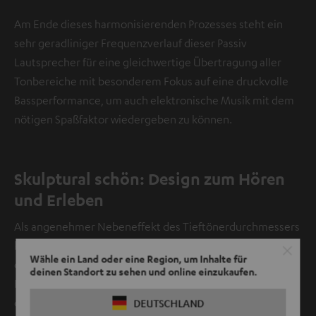
Am Ende dieses harmonisierenden Prozesses steht ein
sehr geradliniger Frequenzverlauf dieser Passiv
Lautsprecher für eine gleichwertige Übertragung aller
Tonbereiche mit besonderem Fokus auf eine druckvolle
Bassperformance, um auch elektronische Musik mit dem
nötigen Spaßfaktor wiedergeben zu können.
Skulptural schön: Design zum Hören
und Erleben
Als angenehmer Nebeneffekt des Tieftönerdurchmessers
konnte eine sehr schmale Gesamtform realisiert werden,
Wähle ein Land oder eine Region, um Inhalte für
die sich dezent in moderne Lebenswelten einfügt.
deinen Standort zu sehen und online einzukaufen.
Heutzutage muss ein Lautsprecher in High-End-Qualität
den Raum nicht mehr dominieren – seine Präsenz ist vor
DEUTSCHLAND