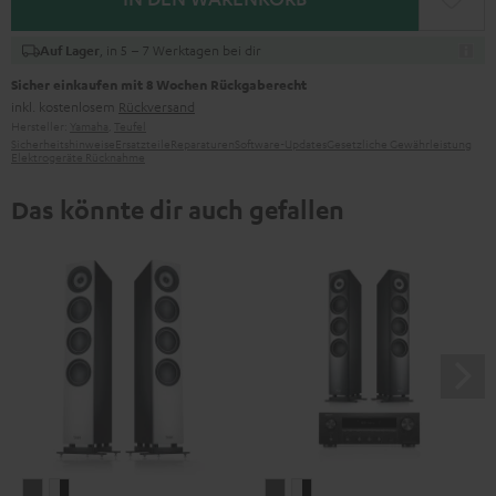
, in 5 – 7 Werktagen bei dir
Auf Lager
Sicher einkaufen mit 8 Wochen Rückgaberecht
inkl. kostenlosem
Rückversand
Hersteller:
Yamaha
,
Teufel
Sicherheitshinweise
Ersatzteile
Reparaturen
Software-Updates
Gesetzliche Gewährleistung
Elektrogeräte Rücknahme
Das könnte dir auch gefallen
DEFINION
DEFINION
DEFINION
DEFINION