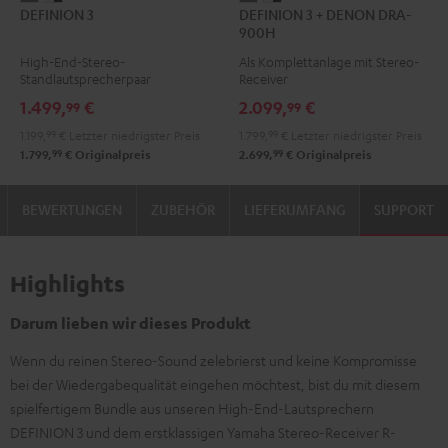
DEFINION 3
DEFINION 3 + DENON DRA-
3
3
3
3
900H
Anthrazit
Weiß
+
+
High-End-Stereo-
Als Komplettanlage mit Stereo-
/
DENON
DENON
Standlautsprecherpaar
Receiver
Schwarz
DRA-
DRA-
1.499,
€
2.099,
€
99
99
900H
900H
1.199,
99
€
Letzter niedrigster Preis
1.799,
99
€
Letzter niedrigster Preis
Anthrazit
Weiß
99
99
1.799,
€
Originalpreis
2.699,
€
Originalpreis
/
Schwarz
BEWERTUNGEN
ZUBEHÖR
LIEFERUMFANG
SUPPORT
Highlights
Darum lieben wir dieses Produkt
Wenn du reinen Stereo-Sound zelebrierst und keine Kompromisse
bei der Wiedergabequalität eingehen möchtest, bist du mit diesem
spielfertigem Bundle aus unseren High-End-Lautsprechern
DEFINION 3 und dem erstklassigen Yamaha Stereo-Receiver R-