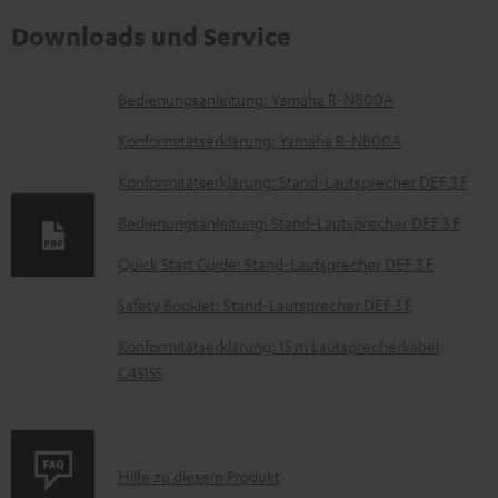
Downloads und Service
D
Bedienungsanleitung: Yamaha R-N800A
o
Konformitätserklärung: Yamaha R-N800A
k
Konformitätserklärung: Stand-Lautsprecher DEF 3 F
u
Bedienungsanleitung: Stand-Lautsprecher DEF 3 F
m
e
Quick Start Guide: Stand-Lautsprecher DEF 3 F
n
Safety Booklet: Stand-Lautsprecher DEF 3 F
t
Konformitätserklärung: 15 m Lautsprecherkabel
e
C4515S
z
u
m
P
Hilfe zu diesem Produkt