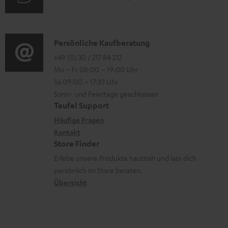
i
n
u
r
o
z
d
o
n
u
i
K
Persönliche Kaufberatung
g
e
m
o
o
+49 (0) 30 / 217 84 212
e
n
V
Mo – Fr 08:00 – 19:00 Uhr
-
n
r
z
e
Sa 09:00 – 17:30 Uhr
L
t
ä
u
r
Sonn- und Feiertage geschlossen
e
a
t
Teufel Support
r
s
x
k
e
Häufige Fragen
G
a
i
Kontakt
t
R
a
n
Store Finder
k
d
ü
r
d
Erlebe unsere Produkte hautnah und lass dich
o
a
c
a
persönlich im Store beraten.
n
t
k
Übersicht
n
e
n
t
n
a
i