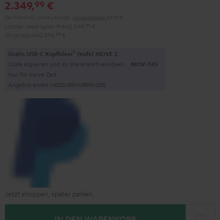
2.349,
€
99
Schwarz
Set-Preis inkl. MwSt
und zzgl.
Versandkosten
69,99 €
Letzter niedrigster Preis
2.049,
99
€
Originalpreis
2.898,
99
€
1
Gratis USB-C Kopfhörer
Teufel MOVE 2
Code kopieren und im Warenkorb einlösen.
MOV-T4S
Nur für kurze Zeit
Angebot endet in
0
2
D
:
0
5
H
:
0
0
M
:
1
8
S
Jetzt shoppen, später zahlen.
IN DEN WARENKORB