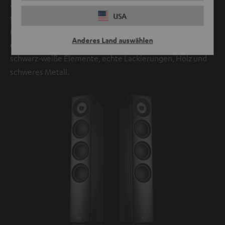
allem akustischer Natur. Die Definion 3 lässt auch in einer
USA
schmalen Raumecke optimal positionieren, auch dank der
nach unten geöffneten Bassreflexkanäle. Die Definion 3 ist
Anderes Land auswählen
dabei ein wahrer Hingucker: kontrastreiches Design,
schwarz-weiße Elemente, echte Lackierungen, Holz und
schweres Metall.