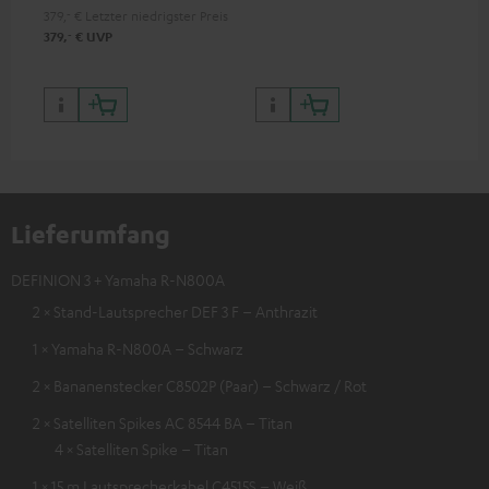
379,
‐
€
Letzter niedrigster Preis
‐
379,
€
UVP
Lieferumfang
DEFINION 3 + Yamaha R-N800A
2 × Stand-Lautsprecher DEF 3 F – Anthrazit
1 × Yamaha R-N800A – Schwarz
2 × Bananenstecker C8502P (Paar) – Schwarz / Rot
2 × Satelliten Spikes AC 8544 BA – Titan
4 × Satelliten Spike – Titan
1 × 15 m Lautsprecherkabel C4515S – Weiß