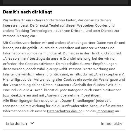
l
HEIMKINO-KOMPLETTANLAGEN
SUPPORT
Damit‘s nach dir klingt
d
Teufel Onlineshops
Wir wollen dir ein sicheres Surferlebnis bieten, das genau zu deinen
SOUNDBAR
u
KARRIERE
Interessen passt. Dafür nutzt Teufel auf diesen Webseiten Cookies und
DEUTSCHLAND
n
andere Tracking-Technologien – auch von Dritten - und setzt Dienste zur
HIFI-LAUTSPRECHER
Personalisierung ein.
PRESSE & MARKETING
g
Mit Cookies verarbeiten wir und andere Marketingpartner Daten von dir und
ÖSTERREICH
SMART HOME
lernen, was dir gefällt - durch dein Verhalten auf unserer Website und
GESCHÄFTSKUNDEN
Informationen von deinem Endgerät. Du hast es in der Hand: Klickst du auf
„Alles ablehnen“
bestätigst du unsere Grundeinstellung, bei der wir nur
SCHWEIZ
BLUETOOTH-LAUTSPRECHER
PARTNERPROGRAMM
erforderliche Cookies aktivieren. Damit erhältst du zwar Empfehlungen,
diese werden jedoch zufällig ausgewählt. Personalisierte Werbung und
KOPFHÖRER
Inhalte, die wirklich relevant für dich sind, erhältst du mit
„Alles akzeptieren“
.
NIEDERLANDE
BLOG
Hier willigst du der Verwendung aller Cookies ein sowie der Weitergabe und
der Verarbeitung deiner Daten in Staaten außerhalb der EU/des EWR. Für
BLUETOOTH-KOPFHÖRER
NEWSLETTER
eine individuelle Auswahl kannst du jede Kategorie auch einzeln aktivieren
BELGIEN
bzw. deaktivieren und mit
„Auswahl übernehmen“
bestätigen.
STEREOANLAGEN
Alle Einwilligungen kannst du unter „Daten-Einstellungen“ jederzeit
STORES
anpassen und mit Wirkung für die Zukunft widerrufen. Schau dir für weitere
FRANKREICH
LAUTSPRECHER
Informationen auch unsere
Datenschutzerklärung
und das
Impressum
an.
DEINE VORTEILE BEI TEUFEL
Erforderlich
Immer aktiv
POLEN
ULTIMA-SERIE
TEUFEL STORY