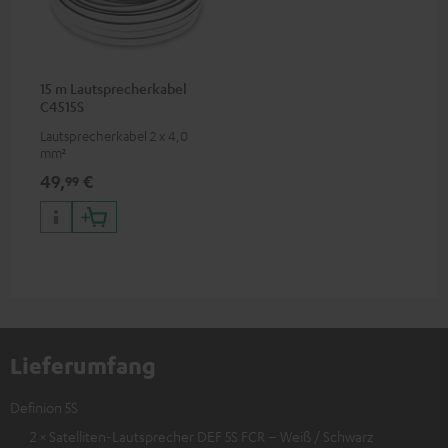
15 m Lautsprecherkabel
C4515S
Lautsprecherkabel 2 x 4,0
mm²
49,
€
99
Lieferumfang
Definion 5S
2 × Satelliten-Lautsprecher DEF 5S FCR – Weiß / Schwarz