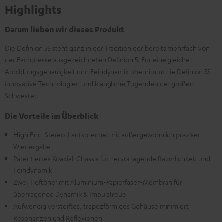
Highlights
Darum lieben wir dieses Produkt
Die Definion 5S steht ganz in der Tradition der bereits mehrfach von
der Fachpresse ausgezeichneten Definion 5. Für eine gleiche
Abbildungsgenauigkeit und Feindynamik übernimmt die Definion 5S
innovative Technologien und klangliche Tugenden der großen
Schwester.
Die Vorteile im Überblick
High End-Stereo-Lautsprecher mit außergewöhnlich präziser
Wiedergabe
Patentiertes Koaxial-Chassis für hervorragende Räumlichkeit und
Feindynamik
Zwei Tieftöner mit Aluminium-Papierfaser-Membran für
überragende Dynamik & Impulstreue
Aufwendig versteiftes, trapezförmiges Gehäuse minimiert
Resonanzen und Reflexionen