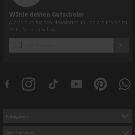
N
Wähle deinen Gutschein!
Melde dich für den Newsletter an und erhalte bis zu
e
45 € als Dankeschön.
w
s
JETZT
EMAIL
l
ANME
WIDGET
e
t
t
e
r
a
n
Kategorien
m
HEIMKINO
e
Unternehmen