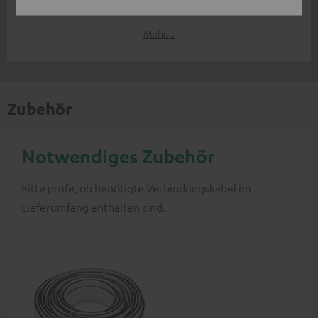
07/2014
Mehr...
Zubehör
Notwendiges Zubehör
Bitte prüfe, ob benötigte Verbindungskabel im
Lieferumfang enthalten sind.