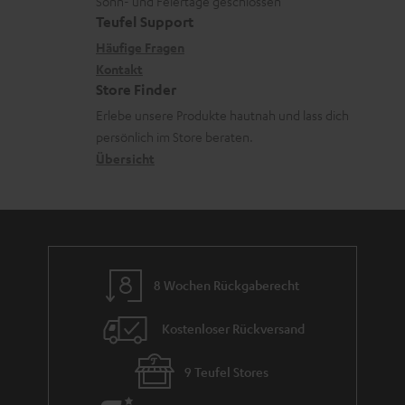
u
Sonn- und Feiertage geschlossen
d
e
a
t
Teufel Support
r
e
x
k
e
Häufige Fragen
G
n
i
Kontakt
t
R
a
Store Finder
k
d
ü
r
Erlebe unsere Produkte hautnah und lass dich
o
a
c
a
persönlich im Store beraten.
n
t
k
Übersicht
n
e
n
t
n
a
i
h
e
m
8 Wochen Rückgaberecht
e
Kostenloser Rückversand
9 Teufel Stores