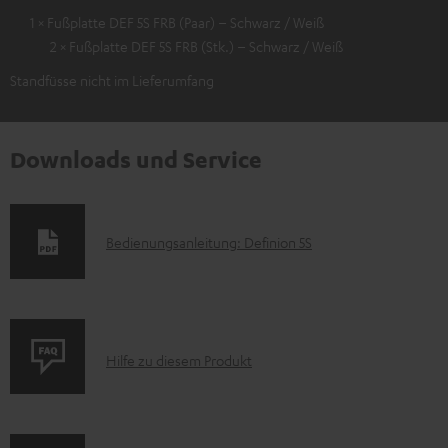
1 × Fußplatte DEF 5S FRB (Paar) – Schwarz / Weiß
2 × Fußplatte DEF 5S FRB (Stk.) – Schwarz / Weiß
Standfüsse nicht im Lieferumfang
Downloads und Service
D
Bedienungsanleitung: Definion 5S
o
k
u
P
m
Hilfe zu diesem Produkt
r
e
o
n