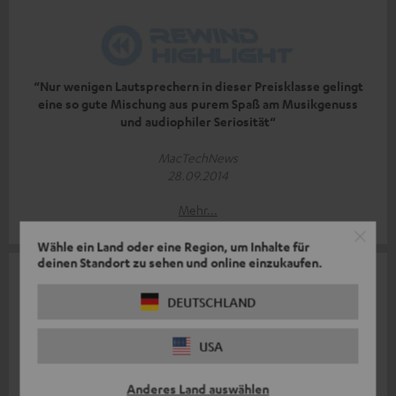
“Nur wenigen Lautsprechern in dieser Preisklasse gelingt
eine so gute Mischung aus purem Spaß am Musikgenuss
und audiophiler Seriosität“
MacTechNews
28.09.2014
Mehr...
Wähle ein Land oder eine Region, um Inhalte für
deinen Standort zu sehen und online einzukaufen.
DEUTSCHLAND
USA
"exzellente Impulstreue und enorme Tiefbassfähigkeiten"
Area DVD
Anderes Land auswählen