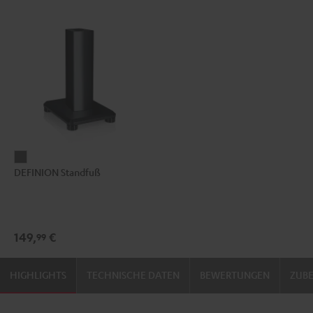
DEFINION
DEFINION Standfuß
Standfuß
Anthrazit
149,
€
99
HIGHLIGHTS
TECHNISCHE DATEN
BEWERTUNGEN
ZUB