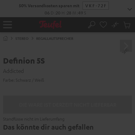
ZUM
50% Versandkosten sparen mit
VKF-72F
NHALT
RINGEN
06
D
:
20
H
:
28
M
:
48
S
No
Abs
Startseite
Suche
Artike
im
STEREO
REGALLAUTSPRECHER
Waren
Definion 5S
Addicted
Farbe:
Schwarz / Weiß
DIE WARE IST DERZEIT NICHT LIEFERBAR
Standfüsse nicht im Lieferumfang
Das könnte dir auch gefallen