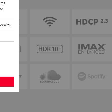
 mit
ere
r aktiv