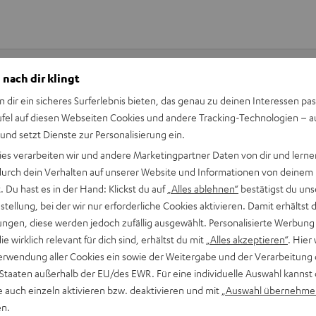
 nach dir klingt
n dir ein sicheres Surferlebnis bieten, das genau zu deinen Interessen pas
Keinen Store in der Nähe? Kein Problem,
ufel auf diesen Webseiten Cookies und andere Tracking-Technologien – 
beratung
beraten dich auch persönlich am Telefo
 und setzt Dienste zur Personalisierung ein.
Hier Termin buchen
ies verarbeiten wir und andere Marketingpartner Daten von dir und lernen
- durch dein Verhalten auf unserer Website und Informationen von deinem
 Du hast es in der Hand: Klickst du auf
„Alles ablehnen“
bestätigst du uns
tellung, bei der wir nur erforderliche Cookies aktivieren. Damit erhältst 
ngen, diese werden jedoch zufällig ausgewählt. Personalisierte Werbung
die wirklich relevant für dich sind, erhältst du mit
„Alles akzeptieren“
. Hier 
erwendung aller Cookies ein sowie der Weitergabe und der Verarbeitung 
 Staaten außerhalb der EU/des EWR. Für eine individuelle Auswahl kannst 
e auch einzeln aktivieren bzw. deaktivieren und mit
„Auswahl übernehme
en.