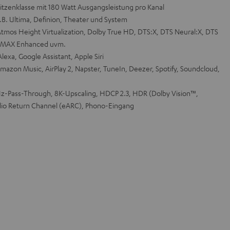
pitzenklasse mit 180 Watt Ausgangsleistung pro Kanal
.B. Ultima, Definion, Theater und System
tmos Height Virtualization, Dolby True HD, DTS:X, DTS Neural:X, DTS
, IMAX Enhanced uvm.
exa, Google Assistant, Apple Siri
mazon Music, AirPlay 2, Napster, TuneIn, Deezer, Spotify, Soundcloud,
-Pass-Through, 8K-Upscaling, HDCP 2.3, HDR (Dolby Vision™,
io Return Channel (eARC), Phono-Eingang