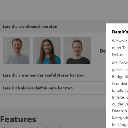
Lass dich telefonisch beraten
Damit‘s
Wir wolle
nutzt Te
Deine Kauf
Dritten -
Mit Cook
gefällt 
Lass dich in einem der Teufel Stores beraten
Endgerät.
Grundeins
Lass Dich als Geschäftskunde beraten
Empfehlu
Inhalte, 
du der V
Daten in
Features
Kategori
bestätig