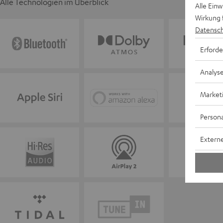
Alle Technologien im Überblick
Alle Ein
Wirkung 
Datensch
Erforde
Analys
Market
Persona
Externe