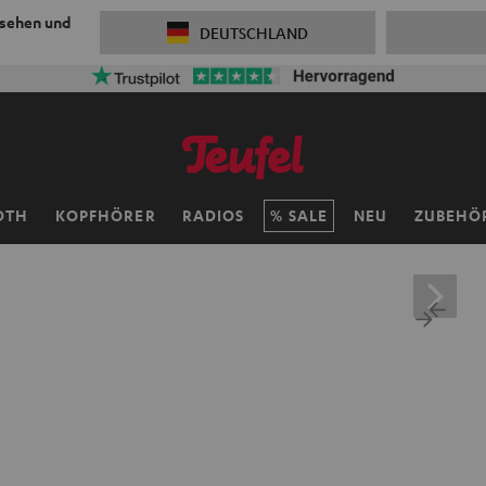
 sehen und
DEUTSCHLAND
OTH
KOPFHÖRER
RADIOS
SALE
NEU
ZUBEHÖ