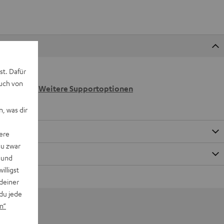
st. Dafür
 wir
auch von
n.
Weitere Supportoptionen
, was dir
ere
du zwar
 und
willigst
deiner
du jede
n“