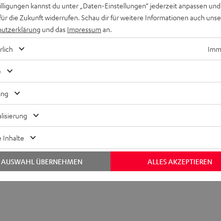
willigungen kannst du unter „Daten-Einstellungen“ jederzeit anpassen und
für die Zukunft widerrufen. Schau dir für weitere Informationen auch uns
utzerklärung
und das
Impressum
an.
rlich
Imme
e
ing
lisierung
 Inhalte
AUSWAHL ÜBERNEHMEN
ALLES AKZEPTIEREN