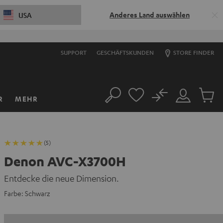
Anderes Land auswählen
USA
SUPPORT
GESCHÄFTSKUNDEN
STORE FINDER
No
R
MEHR
Suche
Mein
Artikel
Konto
im
Warenk
(5)
Denon AVC-X3700H
Entdecke die neue Dimension.
Farbe:
Schwarz