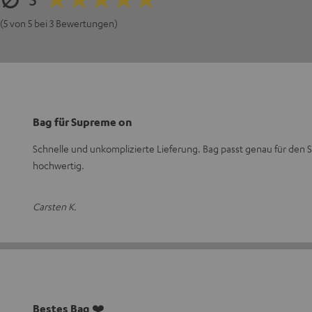
(5 von 5 bei 3 Bewertungen)
Bag für Supreme on
Schnelle und unkomplizierte Lieferung. Bag passt genau für den S
hochwertig.
Carsten K.
Bestes Bag ❤️