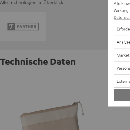
Alle Technologien im Überblick
Alle Ein
Wirkung 
Datensch
Erforde
Analys
Market
Technische Daten
Persona
deuter 
Externe
Hochwer
A