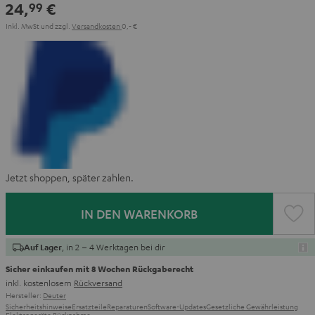
24,
€
99
Inkl. MwSt
und zzgl.
Versandkosten
0,‐ €
Jetzt shoppen, später zahlen.
IN DEN WARENKORB
, in 2 – 4 Werktagen bei dir
Auf Lager
Sicher einkaufen mit 8 Wochen Rückgaberecht
inkl. kostenlosem
Rückversand
Hersteller:
Deuter
Sicherheitshinweise
Ersatzteile
Reparaturen
Software-Updates
Gesetzliche Gewährleistung
Elektrogeräte Rücknahme