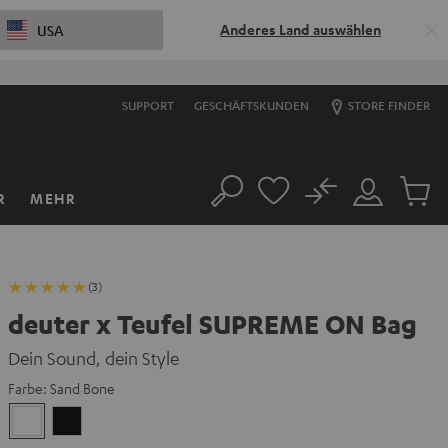
Anderes Land auswählen
USA
SUPPORT
GESCHÄFTSKUNDEN
STORE FINDER
No
R
MEHR
Suche
Mein
Artikel
Konto
im
Warenk
(3)
deuter x Teufel SUPREME ON Bag
Dein Sound, dein Style
Farbe:
Sand Bone
Sand
Schwarz
Bone