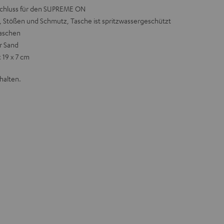
schluss für den SUPREME ON
n, Stößen und Schmutz, Tasche ist spritzwassergeschützt
laschen
er Sand
 19 x 7 cm
halten.