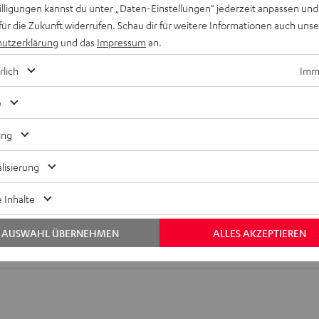
willigungen kannst du unter „Daten-Einstellungen“ jederzeit anpassen und
für die Zukunft widerrufen. Schau dir für weitere Informationen auch uns
utzerklärung
und das
Impressum
an.
rlich
Imme
e
ing
lisierung
x Teufel SUPREME ON Bag
 Inhalte
tige Tasche mit Reißverschluss für den SUPREME ON
AUSWAHL ÜBERNEHMEN
ALLES AKZEPTIEREN
bmessungen