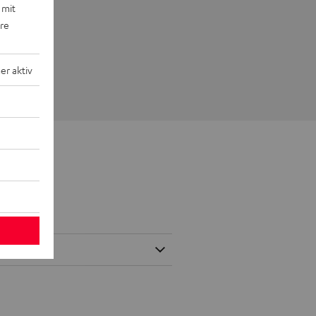
 mit
ere
r aktiv