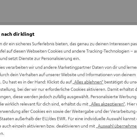
 nach dir klingt
n dir ein sicheres Surferlebnis bieten, das genau zu deinen Interessen pas
Keinen Store in der Nähe? Kein Problem,
ufel auf diesen Webseiten Cookies und andere Tracking-Technologien – 
beratung
beraten dich auch persönlich am Telefo
 und setzt Dienste zur Personalisierung ein.
Hier Termin buchen
ies verarbeiten wir und andere Marketingpartner Daten von dir und lernen
- durch dein Verhalten auf unserer Website und Informationen von deinem
 Du hast es in der Hand: Klickst du auf
„Alles ablehnen“
bestätigst du uns
tellung, bei der wir nur erforderliche Cookies aktivieren. Damit erhältst 
ngen, diese werden jedoch zufällig ausgewählt. Personalisierte Werbung
die wirklich relevant für dich sind, erhältst du mit
„Alles akzeptieren“
. Hier 
erwendung aller Cookies ein sowie der Weitergabe und der Verarbeitung 
 Staaten außerhalb der EU/des EWR. Für eine individuelle Auswahl kannst 
e auch einzeln aktivieren bzw. deaktivieren und mit
„Auswahl übernehme
en.