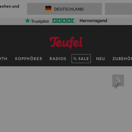
 sehen und
DEUTSCHLAND
OTH
KOPFHÖRER
RADIOS
SALE
NEU
ZUBEHÖ