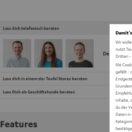
Lass dich telefonisch beraten
Damit‘s
Wir wolle
nutzt Te
Deine Kauf
Dritten -
Mit Cook
gefällt 
Lass dich in einem der Teufel Stores beraten
Endgerät.
Grundeins
Lass Dich als Geschäftskunde beraten
Empfehlu
Inhalte, 
du der V
Daten in
Features
Kategori
bestätig