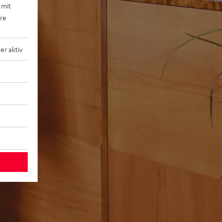
 mit
ere
r aktiv