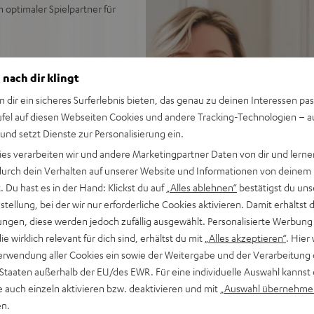
n optimaler Spielpartner für
 nach dir klingt
für LP und Singles
n dir ein sicheres Surferlebnis bieten, das genau zu deinen Interessen pas
ufel auf diesen Webseiten Cookies und andere Tracking-Technologien – 
stellbarer Auflagekraft,
 und setzt Dienste zur Personalisierung ein.
-Servo Gleichstrommotor
ies verarbeiten wir und andere Marketingpartner Daten von dir und lernen
Anschluss an jeden Phono-
- durch dein Verhalten auf unserer Website und Informationen von deinem
 Du hast es in der Hand: Klickst du auf
„Alles ablehnen“
bestätigst du uns
c
tellung, bei der wir nur erforderliche Cookies aktivieren. Damit erhältst 
haube, gummierte
ngen, diese werden jedoch zufällig ausgewählt. Personalisierte Werbung
die wirklich relevant für dich sind, erhältst du mit
„Alles akzeptieren“
. Hier 
erwendung aller Cookies ein sowie der Weitergabe und der Verarbeitung 
 Staaten außerhalb der EU/des EWR. Für eine individuelle Auswahl kannst 
e auch einzeln aktivieren bzw. deaktivieren und mit
„Auswahl übernehme
en.