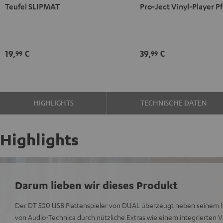
Teufel SLIPMAT
Pro-Ject Vinyl-Player P
SLIPMAT
Ject
Schwarz
Vinyl-
Player
Pflegeset
19,
€
39,
€
99
99
Schwarz
/
Gold
HIGHLIGHTS
TECHNISCHE DATEN
Highlights
Darum lieben wir dieses Produkt
Der DT 500 USB Plattenspieler von DUAL überzeugt neben seinem
von Audio-Technica durch nützliche Extras wie einem integrierten 