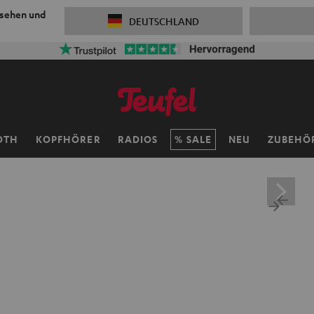
 sehen und
DEUTSCHLAND
OTH
KOPFHÖRER
RADIOS
SALE
NEU
ZUBEHÖ