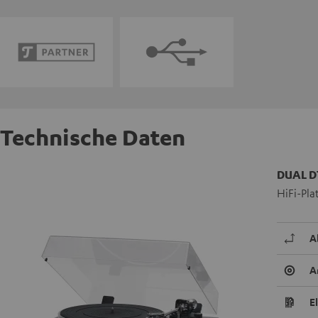
Technische Daten
DUAL D
HiFi-Pla
A
A
E