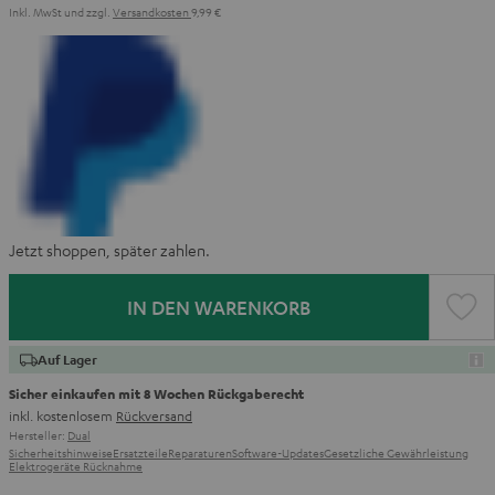
Inkl. MwSt
und zzgl.
Versandkosten
9,99 €
Jetzt shoppen, später zahlen.
IN DEN WARENKORB
Auf Lager
Sicher einkaufen mit 8 Wochen Rückgaberecht
inkl. kostenlosem
Rückversand
Hersteller:
Dual
Sicherheitshinweise
Ersatzteile
Reparaturen
Software-Updates
Gesetzliche Gewährleistung
Elektrogeräte Rücknahme