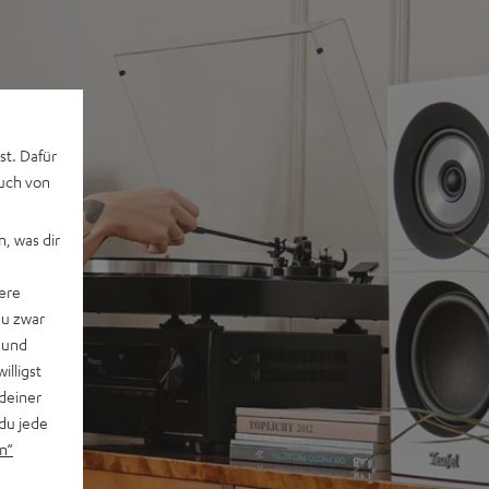
st. Dafür
auch von
, was dir
ere
du zwar
 und
willigst
deiner
du jede
n“