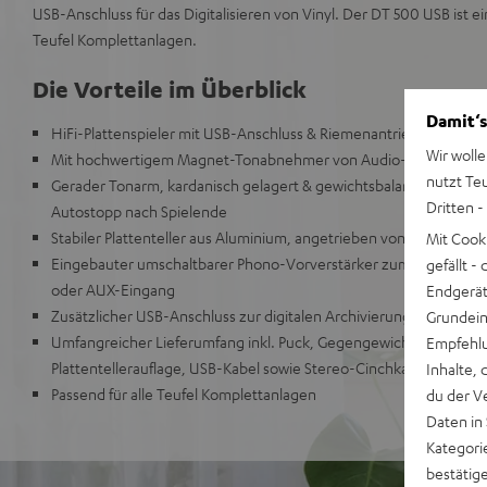
USB-Anschluss für das Digitalisieren von Vinyl. Der DT 500 USB ist ei
Teufel Komplettanlagen.
Die Vorteile im Überblick
Damit‘s
HiFi-Plattenspieler mit USB-Anschluss & Riemenantrieb, geeignet 
Wir wolle
Mit hochwertigem Magnet-Tonabnehmer von Audio-Technica
nutzt Te
Gerader Tonarm, kardanisch gelagert & gewichtsbalanciert mit ein
Dritten -
Autostopp nach Spielende
Stabiler Plattenteller aus Aluminium, angetrieben von einem DC
Mit Cook
Eingebauter umschaltbarer Phono-Vorverstärker zum einfachen 
gefällt 
oder AUX-Eingang
Endgerät.
Zusätzlicher USB-Anschluss zur digitalen Archivierung auf PC/Ma
Grundeins
Umfangreicher Lieferumfang inkl. Puck, Gegengewicht, Abdeck
Empfehlu
Plattentellerauflage, USB-Kabel sowie Stereo-Cinchkabel
Inhalte, 
Passend für alle Teufel Komplettanlagen
du der V
Daten in
Kategori
bestätig