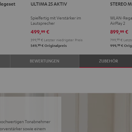
flegeset
ULTIMA 25 AKTIV
STEREO M
25
25
M
M
AKTIV
AKTIV
2
2
Spielfertig mit Verstärker im
WLAN-Regal
Night
Pure
Schwarz
Weiß
Lautsprecher
AirPlay 2
Black
White
499,
€
899,
€
99
99
399,
99
€
Letzter niedrigster Preis
799,
99
€
Letzt
99
99
549,
€
Originalpreis
999,
€
Orig
BEWERTUNGEN
ZUBEHÖR
 hochwertigen Tonabnehmer
Vorverstärker sowie einem