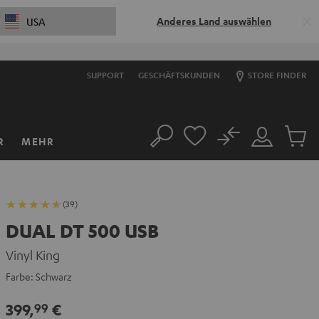
Anderes Land auswählen
USA
SUPPORT
GESCHÄFTSKUNDEN
STORE FINDER
No
R
MEHR
Suche
Mein
Artikel
Konto
im
Warenk
(39)
DUAL DT 500 USB
Vinyl King
Farbe:
Schwarz
399,
€
99