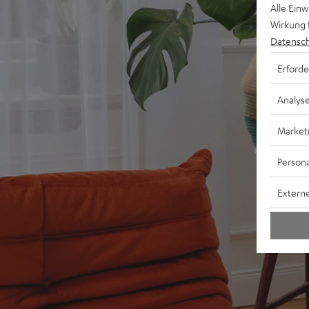
Alle Ein
Wirkung 
Datensch
Erforde
Analys
Market
Persona
Externe