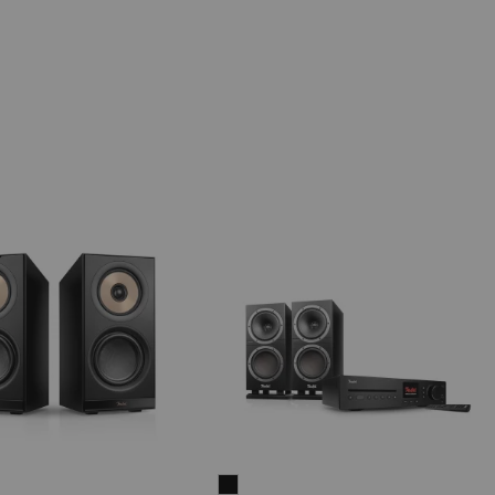
REO
THEATER