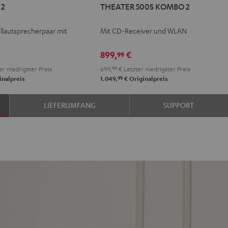
 2
THEATER 500S KOMBO 2
500S
KOMBO
lautsprecherpaar mit
Mit CD-Receiver und WLAN
2
Schwarz
899,
€
99
er niedrigster Preis
699,
99
€
Letzter niedrigster Preis
99
inalpreis
1.049,
€
Originalpreis
LIEFERUMFANG
SUPPORT