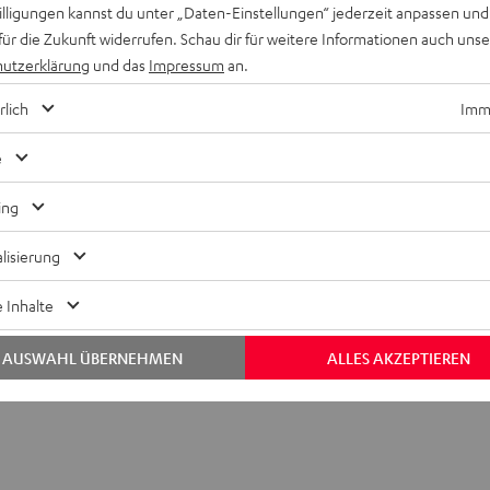
willigungen kannst du unter „Daten-Einstellungen“ jederzeit anpassen und
für die Zukunft widerrufen. Schau dir für weitere Informationen auch uns
utzerklärung
und das
Impressum
an.
rlich
Imme
e
ing
lisierung
h HDMI 2.1 Switch 2x1
 Inhalte
bmessungen
AUSWAHL ÜBERNEHMEN
ALLES AKZEPTIEREN
t [PDF]