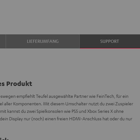
LIEFERUMFANG
SUPPORT
es Produkt
deswegen empfiehlt Teufel ausgewählte Partner wie FeinTech, für ein
l aller Komponenten. Mit diesem Umschalter nutzt du zwei Zuspieler
it kannst du zwei Spielkonsolen wie PS5 und Xbox Series X ohne
ein Display nur (noch) einen freien HDMI-Anschluss hat oder du nur