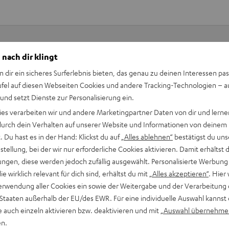
 nach dir klingt
Keinen Store in der Nähe? Kein Problem,
n dir ein sicheres Surferlebnis bieten, das genau zu deinen Interessen pas
beratung
beraten dich auch persönlich am Telefo
ufel auf diesen Webseiten Cookies und andere Tracking-Technologien – 
Hier Termin buchen
 und setzt Dienste zur Personalisierung ein.
ies verarbeiten wir und andere Marketingpartner Daten von dir und lernen
- durch dein Verhalten auf unserer Website und Informationen von deinem
 Du hast es in der Hand: Klickst du auf
„Alles ablehnen“
bestätigst du uns
tellung, bei der wir nur erforderliche Cookies aktivieren. Damit erhältst 
ngen, diese werden jedoch zufällig ausgewählt. Personalisierte Werbung
die wirklich relevant für dich sind, erhältst du mit
„Alles akzeptieren“
. Hier 
erwendung aller Cookies ein sowie der Weitergabe und der Verarbeitung 
 Staaten außerhalb der EU/des EWR. Für eine individuelle Auswahl kannst 
e auch einzeln aktivieren bzw. deaktivieren und mit
„Auswahl übernehme
en.