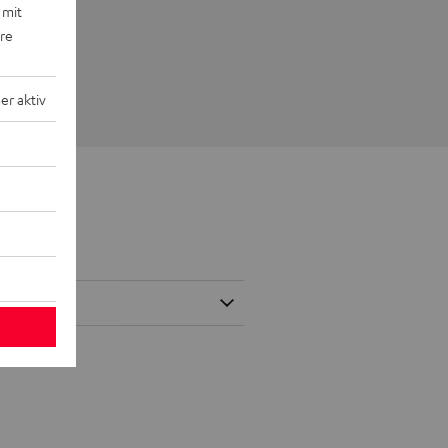
 mit
ere
r aktiv