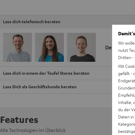
Lass dich telefonisch beraten
Damit‘s
Wir wolle
Deine Kauf
nutzt Te
Dritten -
Mit Cook
Lass dich in einem der Teufel Stores beraten
gefällt 
Endgerät.
Lass Dich als Geschäftskunde beraten
Grundeins
Empfehlu
Inhalte, 
du der V
Features
Daten in
Kategori
Alle Technologien im Überblick
bestätig