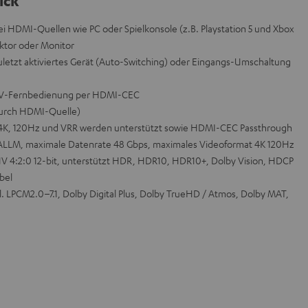
ick
i HDMI-Quellen wie PC oder Spielkonsole (z.B. Playstation 5 und Xbox
ektor oder Monitor
letzt aktiviertes Gerät (Auto-Switching) oder Eingangs-Umschaltung
e TV-Fernbedienung per HDMI-CEC
durch HDMI-Quelle)
 4K, 120Hz und VRR werden unterstützt sowie HDMI-CEC Passthrough
 ALLM, maximale Datenrate 48 Gbps, maximales Videoformat 4K 120Hz
UV 4:2:0 12-bit, unterstützt HDR, HDR10, HDR10+, Dolby Vision, HDCP
bel
kl. LPCM2.0–7.1, Dolby Digital Plus, Dolby TrueHD / Atmos, Dolby MAT,