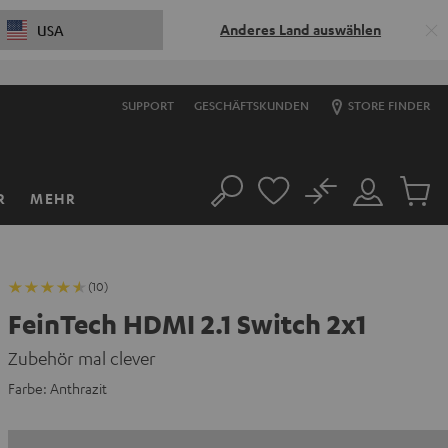
Anderes Land auswählen
USA
SUPPORT
GESCHÄFTSKUNDEN
STORE FINDER
No
R
MEHR
Suche
Mein
Artikel
Konto
im
Warenk
(10)
FeinTech HDMI 2.1 Switch 2x1
Zubehör mal clever
Farbe:
Anthrazit