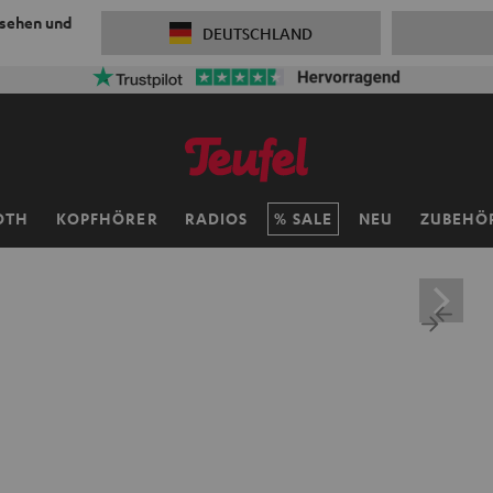
 sehen und
DEUTSCHLAND
OTH
KOPFHÖRER
RADIOS
SALE
NEU
ZUBEHÖ